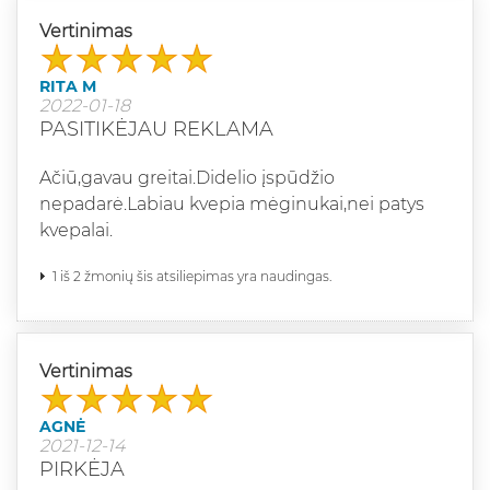
Vertinimas
RITA M
2022-01-18
PASITIKĖJAU REKLAMA
Ačiū,gavau greitai.Didelio įspūdžio
nepadarė.Labiau kvepia mėginukai,nei patys
kvepalai.
1 iš 2 žmonių šis atsiliepimas yra naudingas.
Vertinimas
AGNĖ
2021-12-14
PIRKĖJA