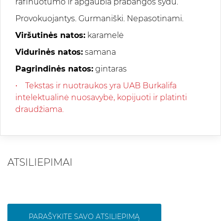
rafinuotumo ir apgaubia prabangos šydu.
Provokuojantys. Gurmaniški. Nepasotinami.
Viršutinės natos:
karamelė
Vidurinės natos:
samana
Pagrindinės natos:
gintaras
• Tekstas ir nuotraukos yra UAB Burkalifa
intelektualinė nuosavybė, kopijuoti ir platinti
draudžiama.
ATSILIEPIMAI
PARAŠYKITE SAVO ATSILIEPIMĄ