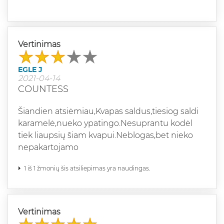
Vertinimas
EGLE J
2021-04-14
COUNTESS
Šiandien atsiėmiau,Kvapas saldus,tiesiog saldi
karamelė,nueko ypatingo.Nesuprantu kodėl
tiek liaupsių šiam kvapui.Neblogas,bet nieko
nepakartojamo
1 iš 1 žmonių šis atsiliepimas yra naudingas.
Vertinimas