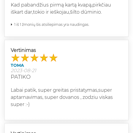
Kad pabandžius pirmą kartą kvapą,pirkčiau
iškart dar,tokio ir ieškojau,šilto dūminio.
1 iš 1 žmonių šis atsiliepimas yra naudingas.
Vertinimas
TOMA
2023-08-21
PATIKO
Labai patik, super greitas pristatymas,super
aptarnavimas, super dovanos , zodziu viskas
super :-)