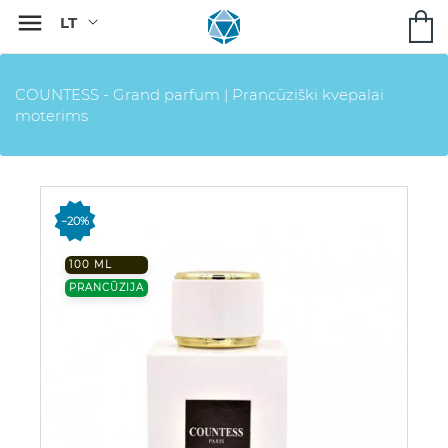

COUNTESS - Grand parfum | Prancūziški kvepalai
moterims
−20%
100 ML
PRANCŪZIJA