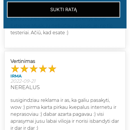
pasigaliėjau, kad tiek ilgai delsiau. Labai patiko,
SUKTI RATĄ
kad radau kitų kvepalų kvapus iš jūsų
parduotuvės. Todėl sekantis pirkinys buvo
Extreme Musk, jų nebūčiau įsigijusi, jei ne tie
testeriai. Ačiū, kad esate :)
Vertinimas
IRMA
2022-09-21
NEREALUS
susigindziau reklama ir as, ka galiu pasakyti,
wow :) pirma karta pirkau kvepalus internetu ir
neprasoviau :) dabar azarta pagavau :) visi
aprasymai jusu labai vilioja ir norisi isbandyti dar
ir dar ir dar :)