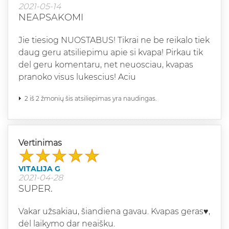
2021-05-14
NEAPSAKOMI
Jie tiesiog NUOSTABUS! Tikrai ne be reikalo tiek
daug geru atsiliepimu apie si kvapa! Pirkau tik
del geru komentaru, net neuosciau, kvapas
pranoko visus lukescius! Aciu
2 iš 2 žmonių šis atsiliepimas yra naudingas.
Vertinimas
VITALIJA G
2021-04-28
SUPER.
Vakar užsakiau, šiandiena gavau. Kvapas geras♥️,
dėl laikymo dar neaišku.