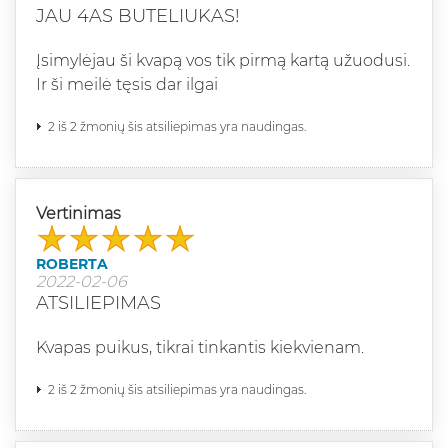
JAU 4AS BUTELIUKAS!
Įsimylėjau ši kvapą vos tik pirmą kartą užuodusi.
Ir ši meilė tęsis dar ilgai
2 iš 2 žmonių šis atsiliepimas yra naudingas.
Vertinimas
ROBERTA
2022-02-06
ATSILIEPIMAS
Kvapas puikus, tikrai tinkantis kiekvienam.
2 iš 2 žmonių šis atsiliepimas yra naudingas.