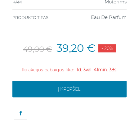
Moterims
KAM
Eau De Parfum
PRODUKTO TIPAS
39,20 €
49,00 €
- 20%
Iki akcijos pabaigos liko:
1d. 3val. 41min. 37s.
Į KREPŠELĮ