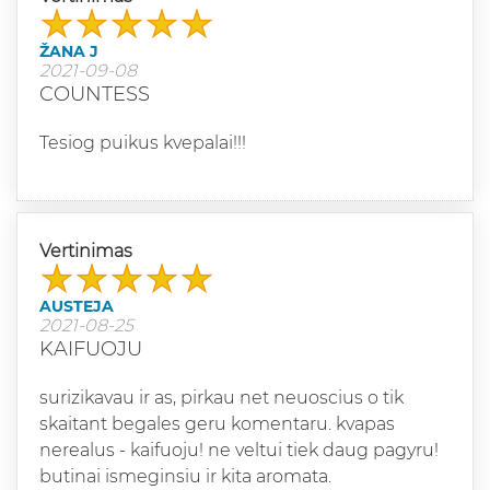
ŽANA J
2021-09-08
COUNTESS
Tesiog puikus kvepalai!!!
Vertinimas
AUSTEJA
2021-08-25
KAIFUOJU
surizikavau ir as, pirkau net neuoscius o tik
skaitant begales geru komentaru. kvapas
nerealus - kaifuoju! ne veltui tiek daug pagyru!
butinai ismeginsiu ir kita aromata.