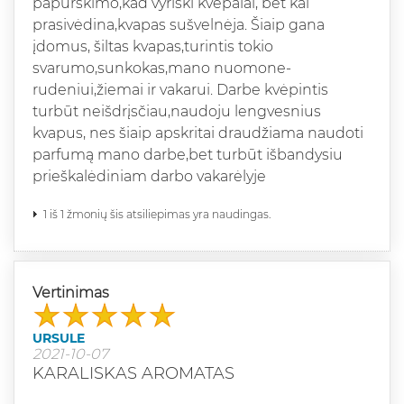
papurškimo,kad vyriški kvepalai, bet kai
prasivėdina,kvapas sušvelnėja. Šiaip gana
įdomus, šiltas kvapas,turintis tokio
svarumo,sunkokas,mano nuomone-
rudeniui,žiemai ir vakarui. Darbe kvėpintis
turbūt neišdrįsčiau,naudoju lengvesnius
kvapus, nes šiaip apskritai draudžiama naudoti
parfumą mano darbe,bet turbūt išbandysiu
prieškalėdiniam darbo vakarėlyje
1 iš 1 žmonių šis atsiliepimas yra naudingas.
Vertinimas
URSULE
2021-10-07
KARALISKAS AROMATAS