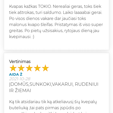
Kvapas kažkas TOKIO. Nerealiai geras, toks šiek
tiek aštrokas, turi saldumo. Laiko laaaabai gerai.
Po visos dienos vakare dar jaučiasi toks
malonus kvapo šleifas. Pristatymas iš viso super
greitas. Po pietų užsisakius, rytojaus dieną jau
kvėpinausi. :)
Vertinimas
AIDA Ž
2021-10-28
ĮDOMŪS,SUNKOKI,VAKARUI, RUDENIUI
IR ŽIEMAI
Ką tik atsidariau tik ką atkeliavusį šių kvepalų
buteliuką ,tai pats pirmas įspūdis po