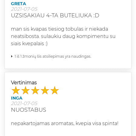
GRETA
2021-07-05
UZSISAKIAU 4-TA BUTELIUKA :D
man sis kvapas tiesiog tobulas ir niekada
neatsibosta. sulaukiu daug kompimentu su
siais kvepalais :)
1 iš 1 žmonių šis atsiliepimas yra naudingas.
Vertinimas
INGA
2021-07-05
NUOSTABUS
nepakartojamas aromatas, kvepia visa spinta!