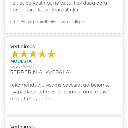
jie tiesiog ypatingi, ne veltui tiek daug geru
komentaru. labai labai patinka
1 iš 1 žmonių šis atsiliepimas yra naudingas.
Vertinimas
MODESTA
2021-10-07
SEPPERINIAI KVEPALAI
rekomenduoju visoms baccarat gerbejoms,
kvapas labai artimas, tik siame aromate zavi
deginta karamele :)
Vertinimas