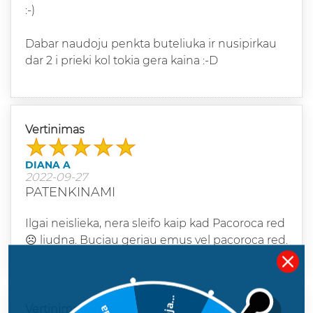
:-)
Dabar naudoju penkta buteliuka ir nusipirkau
dar 2 i prieki kol tokia gera kaina :-D
Vertinimas
DIANA A
2022-09-27
PATENKINAMI
Ilgai neislieka, nera sleifo kaip kad Pacoroca red
☹️ liudna. Buciau geriau emus vel pacoroca red.
Deja...
Vertinimas