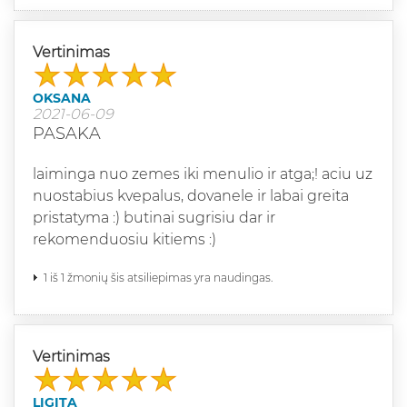
Vertinimas
OKSANA
2021-06-09
PASAKA
laiminga nuo zemes iki menulio ir atga;! aciu uz
nuostabius kvepalus, dovanele ir labai greita
pristatyma :) butinai sugrisiu dar ir
rekomenduosiu kitiems :)
1 iš 1 žmonių šis atsiliepimas yra naudingas.
Vertinimas
LIGITA