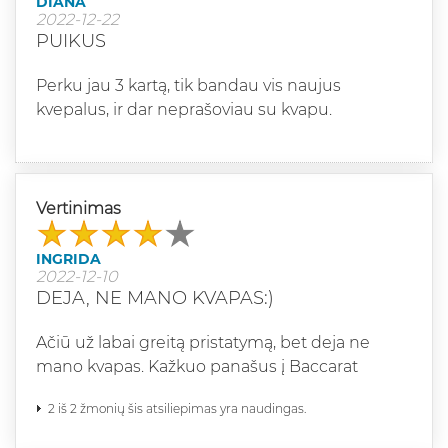
DIANA
2022-12-22
PUIKUS
Perku jau 3 kartą, tik bandau vis naujus
kvepalus, ir dar neprašoviau su kvapu.
Vertinimas
INGRIDA
2022-12-10
DEJA, NE MANO KVAPAS:)
Ačiū už labai greitą pristatymą, bet deja ne
mano kvapas. Kažkuo panašus į Baccarat
2 iš 2 žmonių šis atsiliepimas yra naudingas.