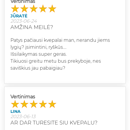
Vertinimas
JŪRATĖ
2023-06-24
AMŽINA MEILĖ?
Patys pačiausi kvepalai man, nerandu jiems
lygių? įsimintini, ryškūs....
Išsilaikymas super geras.
Tikiuosi greitu metu bus prekyboje, nes
saviškius jau pabaigiau?
Vertinimas
LINA
2023-06-13
AR DAR TURESITE SIU KVEPALU?