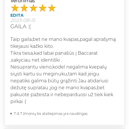
Vertinimas
EDITA
2023-08-15
GAILA :(
Taip gaila,bet ne mano kvapas,pagal aprašymą
tikėjausi kažko kito.
Tikra tiesa,kad labai panašūs į Baccarat
,sakyciau net identiški .
Nesuprantu vieno,kodel negalima kvepalų
siųsti kartu su meginuku,tam kad jeigu
nepatiks galima būtų grąžinti.Jau atidariusi
dėžutę supratau ,jog ne mano kvapas,bet
pakuotė pažeista ir nebeparduosi už tiek kiek
pirkai :(
7 iš 7 žmonių šis atsiliepimas yra naudingas.