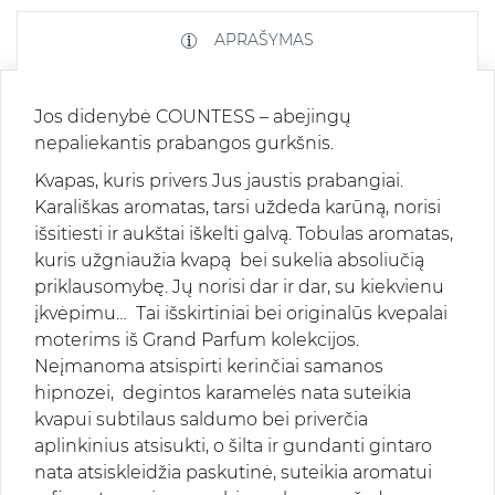
APRAŠYMAS
Jos didenybė COUNTESS – abejingų
nepaliekantis prabangos gurkšnis.
Kvapas, kuris privers Jus jaustis prabangiai.
Karališkas aromatas, tarsi uždeda karūną, norisi
išsitiesti ir aukštai iškelti galvą. Tobulas aromatas,
kuris užgniaužia kvapą bei sukelia absoliučią
priklausomybę. Jų norisi dar ir dar, su kiekvienu
įkvėpimu… Tai išskirtiniai bei originalūs kvepalai
moterims iš Grand Parfum kolekcijos.
Neįmanoma atsispirti kerinčiai samanos
hipnozei, degintos karamelės nata suteikia
kvapui subtilaus saldumo bei priverčia
aplinkinius atsisukti, o šilta ir gundanti gintaro
nata atsiskleidžia paskutinė, suteikia aromatui