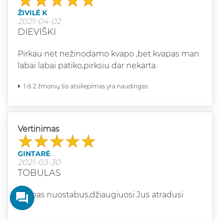
ŽIVILĖ K
2021-04-02
DIEVIŠKI
Pirkau net nežinodamo kvapo ,bet kvapas man
labai labai patiko,pirksiu dar nekarta.
1 iš 2 žmonių šis atsiliepimas yra naudingas.
Vertinimas
GINTARĖ
2021-03-30
TOBULAS
Kvapas nuostabus,džiaugiuosi Jus atradusi