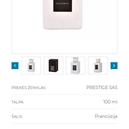


PRESTIGE SAS
PREKĖS ŽENKLAS
100 ml
TALPA
Prancūzija
ŠALIS