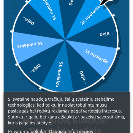
5€ nuolaida
2€ nuolaida
VAIDA
Deja...
2022-09-27
TOBULAS KVAPAS
Deja...
Pirkau neuosčius, ko dažniausiai nedarau.
3€ nuolaida
Viskas labai prabangiai - įpakavimas, buteliukas,
3€ nuolaida
kvapas. Jis nėra saldus pernelyg, labai saikingai,
kvapas minkštas, švelnus l, nėra aitrus. Atrodo
5€ nuolaida
Deja...
taip lengvai nugula ant kaklo. Labai patiko!
Deja...
1 iš 1 žmonių šis atsiliepimas yra naudingas.
Ši svetainė naudoja trečiųjų šalių svetainių stebėjimo
technologijas, kad teiktų ir nuolat tobulintų mūsų
Vertinimas
SUK RATĄ IR GAUK
paslaugas bei rodytų reklamas pagal vartotojų interesus.
Sutinku ir galiu bet kada atšaukti ar pakeisti savo sutikimą,
NUOLAIDĄ EURAIS!
VAIDA
kuris įsigalios ateityje.
2022-09-27
*Nuolaida galioja
Privatumo politika
Daugiau informacijos
TOBULAS KVAPAS