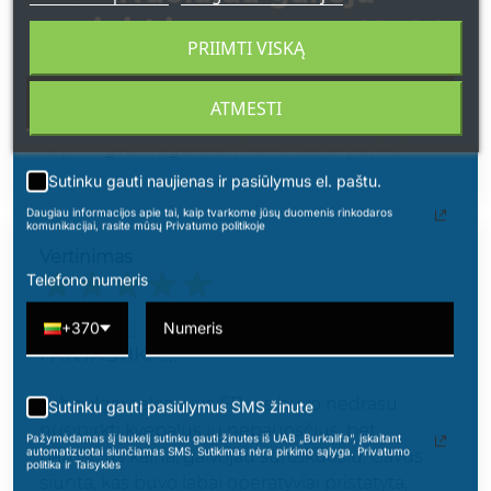
apsipirkimams nuo 49 € !
Pirkau neuosčius, ko dažniausiai nedarau.
PRIIMTI VISKĄ
Viskas labai prabangiai - įpakavimas, buteliukas,
kvapas. Jis nėra saldus pernelyg, labai saikingai,
ATMESTI
kvapas minkštas, švelnus l, nėra aitrus. Atrodo
taip lengvai nugula ant kaklo. Labai patiko!
Sutinku gauti naujienas ir pasiūlymus el. paštu.
Daugiau informacijos apie tai, kaip tvarkome jūsų duomenis rinkodaros
komunikacijai, rasite mūsų Privatumo politikoje
Vertinimas
Telefono numeris
ERIKA
+370
2022-09-22
FANTASTIKA!!!
Labai ilgai sekiau jus FB, vis buvo nedrasu
Sutinku gauti pasiūlymus SMS žinute
nusipirkti kvepalus jų nepauosčius, bet
Pažymėdamas šį laukelį sutinku gauti žinutes iš UAB „Burkalifa“, įskaitant
automatizuotai siunčiamas SMS. Sutikimas nėra pirkimo sąlyga. Privatumo
pamačius kaina, galvojau surizikuosiu. Gavus
politika ir Taisyklės
siunta, kas buvo labai operatyviai pristatyta,