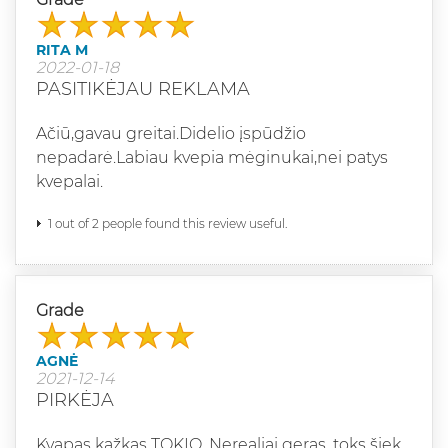
RITA M
2022-01-18
PASITIKĖJAU REKLAMA
Ačiū,gavau greitai.Didelio įspūdžio
nepadarė.Labiau kvepia mėginukai,nei patys
kvepalai.
1 out of 2 people found this review useful.
Grade
AGNĖ
2021-12-14
PIRKĖJA
Kvapas kažkas TOKIO. Nerealiai geras, toks šiek