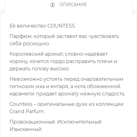
ОПИСАНИЕ
Её величество
COUNTESS
Парфюм, который заставит вас чувствовать
себя роскошно.
Королевский аромат, словно надевает
корону, хочется гордо расправить плечи и
держать голову высоко.
Невозможно устоять перед очаровательным
гипнозом мха и янтаря, а нота обожженной
карамели придает аромату нежную сладость.
Countess
– оригинальные духи из коллекции
Grand
Parfum
.
Провокационный. Исключительный.
Изысканный.