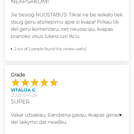
NEAPSAKOMI
Jie tiesiog NUOSTABUS! Tikrai ne be reikalo tiek
daug geru atsiliepimu apie si kvapa! Pirkau tik
del geru komentaru, net neuosciau, kvapas
pranoko visus lukescius! Aciu
2 out of 2 people found this review useful.
Grade
VITALIJA G
2021-04-28
SUPER.
Vakar užsakiau, šiandiena gavau. Kvapas geras♥️,
dėl laikymo dar neaišku.