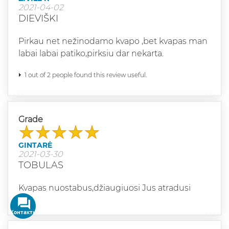
2021-04-02
DIEVIŠKI
Pirkau net nežinodamo kvapo ,bet kvapas man
labai labai patiko,pirksiu dar nekarta.
1 out of 2 people found this review useful.
Grade
GINTARĖ
2021-03-30
TOBULAS
Kvapas nuostabus,džiaugiuosi Jus atradusi
Контакты