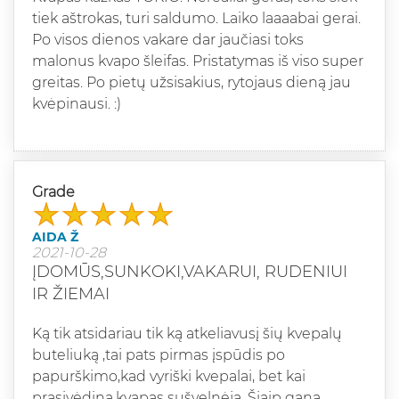
tiek aštrokas, turi saldumo. Laiko laaaabai gerai.
Po visos dienos vakare dar jaučiasi toks
malonus kvapo šleifas. Pristatymas iš viso super
greitas. Po pietų užsisakius, rytojaus dieną jau
kvėpinausi. :)
Grade
AIDA Ž
2021-10-28
ĮDOMŪS,SUNKOKI,VAKARUI, RUDENIUI
IR ŽIEMAI
Ką tik atsidariau tik ką atkeliavusį šių kvepalų
buteliuką ,tai pats pirmas įspūdis po
papurškimo,kad vyriški kvepalai, bet kai
prasivėdina,kvapas sušvelnėja. Šiaip gana