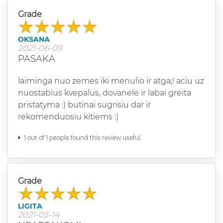
Grade
OKSANA
2021-06-09
PASAKA
laiminga nuo zemes iki menulio ir atga;! aciu uz
nuostabius kvepalus, dovanele ir labai greita
pristatyma :) butinai sugrisiu dar ir
rekomenduosiu kitiems :)
1 out of 1 people found this review useful.
Grade
LIGITA
2021-05-14