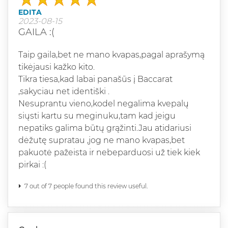
EDITA
2023-08-15
GAILA :(
Taip gaila,bet ne mano kvapas,pagal aprašymą
tikėjausi kažko kito.
Tikra tiesa,kad labai panašūs į Baccarat
,sakyciau net identiški .
Nesuprantu vieno,kodel negalima kvepalų
siųsti kartu su meginuku,tam kad jeigu
nepatiks galima būtų grąžinti.Jau atidariusi
dėžutę supratau ,jog ne mano kvapas,bet
pakuotė pažeista ir nebeparduosi už tiek kiek
pirkai :(
7 out of 7 people found this review useful.