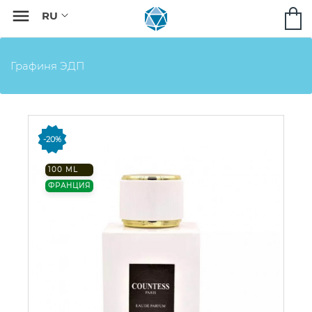

Графиня ЭДП
-20%
100 ML
ФРАНЦИЯ