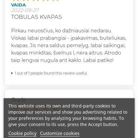
VAIDA
2022-09-27
TOBULAS KVAPAS
Pirkau neuosčius, ko dažniausiai nedarau.
Viskas labai prabangiai - įpakavimas, buteliukas,
kvapas. Jis nėra saldus pernelyg, labai saikingai,
kvapas minkštas, švelnus l, nėra aitrus. Atrodo
taip lengvai nugula ant kaklo. Labai patiko!
1 out of 1 people found this review useful.
Grade
This website uses its own and third-party cookies to
improve our services and show you advertising related to
VAIDA
your preferences by analyzing your browsing habits. To
2022-09-27
give your consent to its use, press the Accept button.
TOBULAS KVAPAS
Cookie policy
Customize cookies