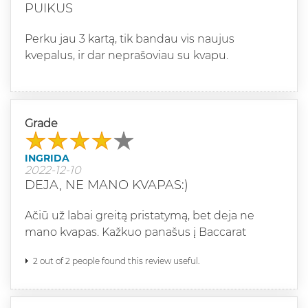
PUIKUS
Perku jau 3 kartą, tik bandau vis naujus
kvepalus, ir dar neprašoviau su kvapu.
Grade
INGRIDA
2022-12-10
DEJA, NE MANO KVAPAS:)
Ačiū už labai greitą pristatymą, bet deja ne
mano kvapas. Kažkuo panašus į Baccarat
2 out of 2 people found this review useful.