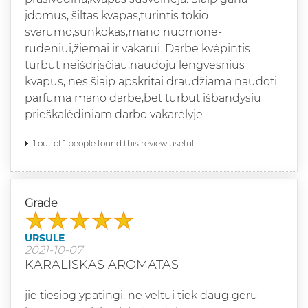
įdomus, šiltas kvapas,turintis tokio
svarumo,sunkokas,mano nuomone-
rudeniui,žiemai ir vakarui. Darbe kvėpintis
turbūt neišdrįsčiau,naudoju lengvesnius
kvapus, nes šiaip apskritai draudžiama naudoti
parfumą mano darbe,bet turbūt išbandysiu
prieškalėdiniam darbo vakarėlyje
1 out of 1 people found this review useful.
Grade
URSULE
2021-10-07
KARALISKAS AROMATAS
jie tiesiog ypatingi, ne veltui tiek daug geru