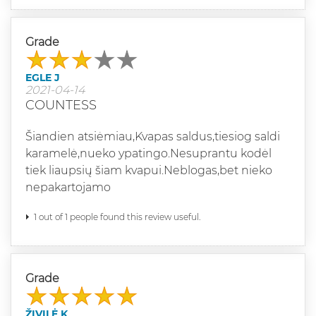
Grade
EGLE J
2021-04-14
COUNTESS
Šiandien atsiėmiau,Kvapas saldus,tiesiog saldi
karamelė,nueko ypatingo.Nesuprantu kodėl
tiek liaupsių šiam kvapui.Neblogas,bet nieko
nepakartojamo
1 out of 1 people found this review useful.
Grade
ŽIVILĖ K