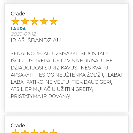
Grade
LAURA
2023-07-12
IR AŠ IŠBANDŽIAU
SENAI NORĖJAU UŽSISAKYTI ŠIUOS TAIP
IŠGIRTUS KVEPALUS IR VIS NEDRĮSAU... BET
DŽIAUGIUOSI SURIZIKAVUSI, NES KVAPUI
APSAKYTI TIESIOG NEUŽTENKA ŽODŽIŲ, LABAI
LABAI PATIKO, NE VELTUI TIEK DAUG GERŲ
ATSILIEPIMŲ! AČIŪ UŽ ITIN GREITĄ
PRISTATYMĄ IR DOVANĄ!
Grade