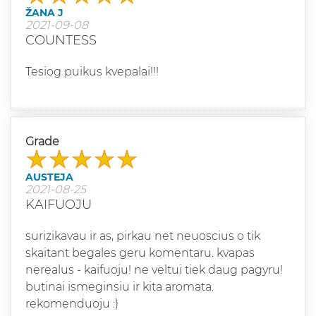
ŽANA J
2021-09-08
COUNTESS
Tesiog puikus kvepalai!!!
Grade
AUSTEJA
2021-08-25
KAIFUOJU
surizikavau ir as, pirkau net neuoscius o tik
skaitant begales geru komentaru. kvapas
nerealus - kaifuoju! ne veltui tiek daug pagyru!
butinai ismeginsiu ir kita aromata.
rekomenduoju :)