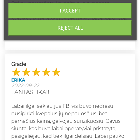
Pirkau neuosčius, ko dažniausiai nedarau.
I ACCEPT
Viskas labai prabangiai - įpakavimas, buteliukas,
kvapas. Jis nėra saldus pernelyg, labai saikingai,
kvapas minkštas, švelnus l, nėra aitrus. Atrodo
REJECT ALL
taip lengvai nugula ant kaklo. Labai patiko!
Grade
ERIKA
2022-09-22
FANTASTIKA!!!
Labai ilgai sekiau jus FB, vis buvo nedrasu
nusipirkti kvepalus jų nepauosčius, bet
pamačius kaina, galvojau surizikuosiu. Gavus
siunta, kas buvo labai operatyviai pristatyta,
pasigaliėjau, kad tiek ilgai delsiau. Labai patiko,