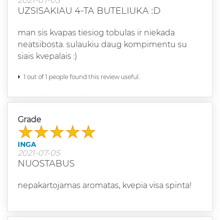
2021-07-05
UZSISAKIAU 4-TA BUTELIUKA :D
man sis kvapas tiesiog tobulas ir niekada
neatsibosta. sulaukiu daug kompimentu su
siais kvepalais :)
1 out of 1 people found this review useful.
Grade
INGA
2021-07-05
NUOSTABUS
nepakartojamas aromatas, kvepia visa spinta!