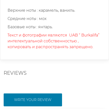
Верхние ноты : карамель, ваниль.
Средние ноты : мох
Базовые ноты : янтарь.
Текст и фотографии являются
UAB
“
Burkalifa
”
·
интелектуальной собственностью ,
копировать и распространять запрещено.
REVIEWS
WRITE YOUR REVIEW