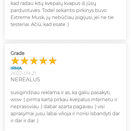
kad radau kitų kvepalų kvapus iš jūsų
parduotuvės. Todėl sekantis pirkinys buvo
Extreme Musk, jų nebūčiau įsigijusi, jei ne tie
testeriai. Ačiū, kad esate :)
Grade
IRMA
2022-09-21
NEREALUS
susigindziau reklama ir as, ka galiu pasakyti,
wow :) pirma karta pirkau kvepalus internetu ir
neprasoviau :) dabar azarta pagavau :) visi
aprasymai jusu labai vilioja ir norisi isbandyti dar
ir dar ir dar :)