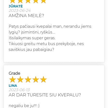
JŪRATĖ
2023-06-24
AMŽINA MEILĖ?
Patys pačiausi kvepalai man, nerandu jiems
lygių? įsimintini, ryškūs....
Išsilaikymas super geras.
Tikiuosi greitu metu bus prekyboje, nes
saviškius jau pabaigiau?
Grade
LINA
2023-06-13
AR DAR TURESITE SIU KVEPALU?
negaliu be ju!!! :)