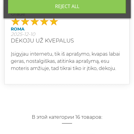
REJECT ALL
Grade
ROMA
2025-12-10
DĖKOJU UŽ KVEPALUS
Įsigyjau internetu, tik iš aprašymo, kvapas labai
geras, nostalgiškas, atitinka aprašymą, esu
moteris amžiuje, tad tikrai tiko ir įtiko, dėkoju.
В этой категории 16 товаров: