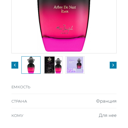


ЕМКОСТЬ
Франция
СТРАНА
Для нее
КОМУ