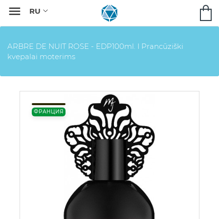

ARBRE DE NUIT ROSE - EDP100ml. I Prancūziški
kvepalai moterims
ФРАНЦИЯ