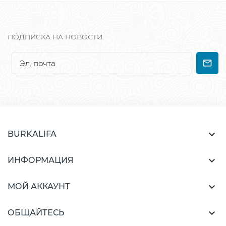
ПОДПИСКА НА НОВОСТИ

BURKALIFA

ИНФОРМАЦИЯ

МОЙ АККАУНТ

ОБЩАЙТЕСЬ