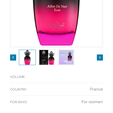


VOLUME
France
COUNTRY
For women
FOR WHO