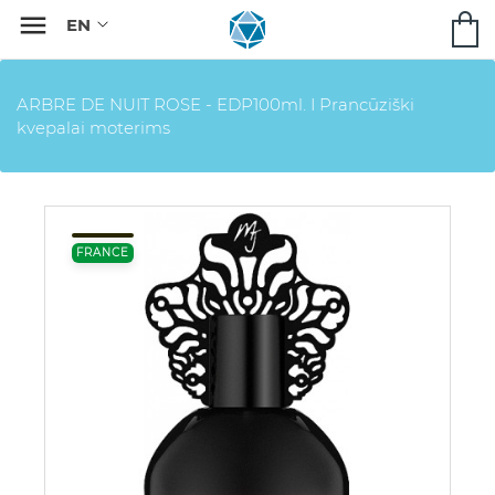

ARBRE DE NUIT ROSE - EDP100ml. I Prancūziški
kvepalai moterims
FRANCE