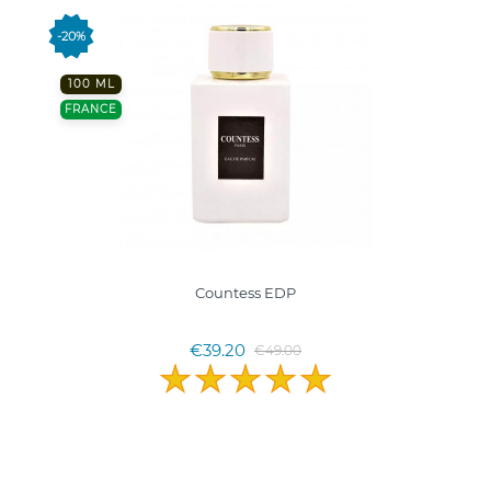
-20%
100 ML
FRANCE
Countess EDP
€39.20
€49.00