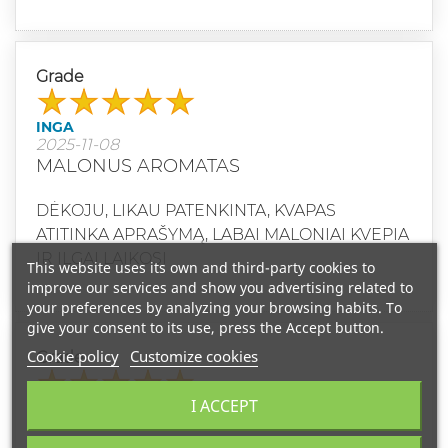
Grade
INGA
2025-11-08
MALONUS AROMATAS
DĖKOJU, LIKAU PATENKINTA, KVAPAS
ATITINKA APRAŠYMĄ, LABAI MALONIAI KVEPIA
IR ILGAI LAIKOSI
This website uses its own and third-party cookies to
improve our services and show you advertising related to
your preferences by analyzing your browsing habits. To
give your consent to its use, press the Accept button.
Cookie policy
Customize cookies
Grade
I ACCEPT
VIDA
2025-11-08
PASAKISKAS