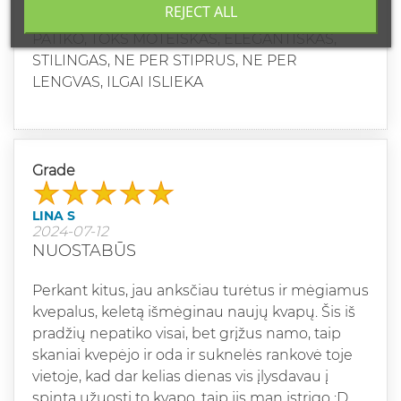
REJECT ALL
PATIKO, TOKS MOTEISKAS, ELEGANTISKAS,
STILINGAS, NE PER STIPRUS, NE PER
LENGVAS, ILGAI ISLIEKA
Grade
LINA S
2024-07-12
NUOSTABŪS
Perkant kitus, jau anksčiau turėtus ir mėgiamus
kvepalus, keletą išmėginau naujų kvapų. Šis iš
pradžių nepatiko visai, bet grįžus namo, taip
skaniai kvepėjo ir oda ir suknelės rankovė toje
vietoje, kad dar kelias dienas vis įlysdavau į
spintą užuosti to kvapo, taip jis man įstrigo :D