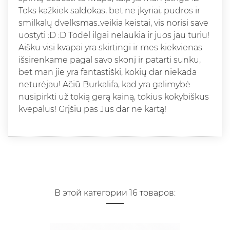
Toks kažkiek saldokas, bet ne įkyriai, pudros ir
smilkalų dvelksmas..veikia keistai, vis norisi save
uostyti :D :D Todėl ilgai nelaukia ir juos jau turiu!
Aišku visi kvapai yra skirtingi ir mes kiekvienas
išsirenkame pagal savo skonį ir patarti sunku,
bet man jie yra fantastiški, kokių dar niekada
neturėjau! Ačiū Burkalifa, kad yra galimybė
nusipirkti už tokią gerą kainą, tokius kokybiškus
kvepalus! Grįšiu pas Jus dar ne kartą!
В этой категории 16 товаров: