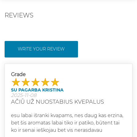
REVIEWS
WRITE YOUR REVIEW
Grade
SU PAGARBA KRISTINA
2025-11-08
AČIŪ UŽ NUOSTABIUS KVEPALUS
esu labai išranki kvapams, nes daug kas erzina,
bet šis aromatas labai tiko ir patiko, būtent tai
ko ir senai ieškojau bet vis nerasdavau