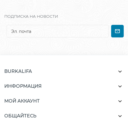
ПОДПИСКА НА НОВОСТИ

BURKALIFA

ИНФОРМАЦИЯ

МОЙ АККАУНТ

ОБЩАЙТЕСЬ