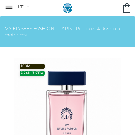

MY ELYSEES FASHION - PARIS | Prancūziški kvepalai
moterims
100ML.
PRANCŪZIJA