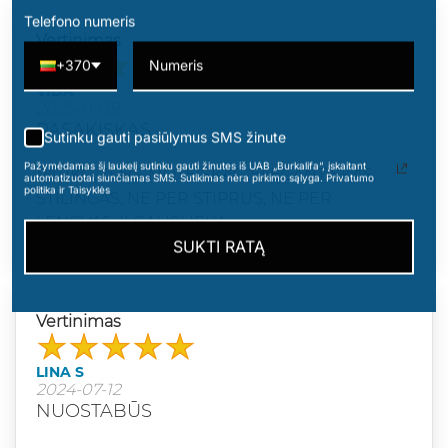
Telefono numeris
Vertinimas
+370
VIDA
2025-11-08
PASAKISKAS
Sutinku gauti pasiūlymus SMS žinute
Pažymėdamas šį laukelį sutinku gauti žinutes iš UAB „Burkalifa“, įskaitant
PATIKO, TOKS MOTEISKAS, ELEGANTISKAS,
automatizuotai siunčiamas SMS. Sutikimas nėra pirkimo sąlyga. Privatumo
politika ir Taisyklės
STILINGAS, NE PER STIPRUS, NE PER
LENGVAS, ILGAI ISLIEKA
SUKTI RATĄ
Vertinimas
LINA S
2024-07-12
NUOSTABŪS