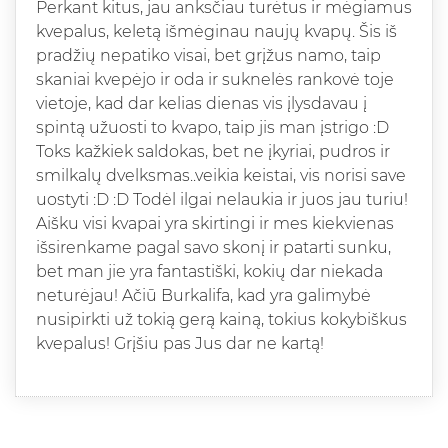
Perkant kitus, jau anksčiau turėtus ir mėgiamus
kvepalus, keletą išmėginau naujų kvapų. Šis iš
pradžių nepatiko visai, bet grįžus namo, taip
skaniai kvepėjo ir oda ir suknelės rankovė toje
vietoje, kad dar kelias dienas vis įlysdavau į
spintą užuosti to kvapo, taip jis man įstrigo :D
Toks kažkiek saldokas, bet ne įkyriai, pudros ir
smilkalų dvelksmas..veikia keistai, vis norisi save
uostyti :D :D Todėl ilgai nelaukia ir juos jau turiu!
Aišku visi kvapai yra skirtingi ir mes kiekvienas
išsirenkame pagal savo skonį ir patarti sunku,
bet man jie yra fantastiški, kokių dar niekada
neturėjau! Ačiū Burkalifa, kad yra galimybė
nusipirkti už tokią gerą kainą, tokius kokybiškus
kvepalus! Grįšiu pas Jus dar ne kartą!