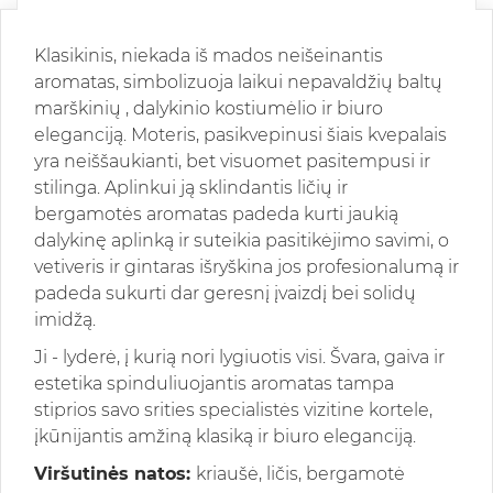
Klasikinis, niekada iš mados neišeinantis
aromatas, simbolizuoja laikui nepavaldžių baltų
marškinių , dalykinio kostiumėlio ir biuro
eleganciją. Moteris, pasikvepinusi šiais kvepalais
yra neiššaukianti, bet visuomet pasitempusi ir
stilinga. Aplinkui ją sklindantis ličių ir
bergamotės aromatas padeda kurti jaukią
dalykinę aplinką ir suteikia pasitikėjimo savimi, o
vetiveris ir gintaras išryškina jos profesionalumą ir
padeda sukurti dar geresnį įvaizdį bei solidų
imidžą.
Ji - lyderė, į kurią nori lygiuotis visi. Švara, gaiva ir
estetika spinduliuojantis aromatas tampa
stiprios savo srities specialistės vizitine kortele,
įkūnijantis amžiną klasiką ir biuro eleganciją.
Viršutinės natos:
kriaušė, ličis, bergamotė