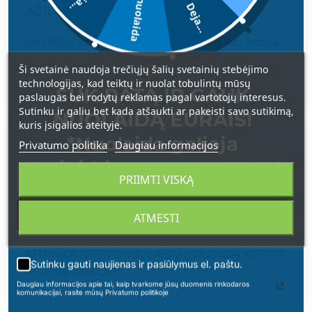
5€ nuolaida
Deja...
AČIŪ UŽ NUOSTABIUS KVEPALUS
esu labai išranki kvapams, nes daug kas erzina,
bet šis aromatas labai tiko ir patiko, būtent tai
Ši svetainė naudoja trečiųjų šalių svetainių stebėjimo
ko ir senai ieškojau bet vis nerasdavau
technologijas, kad teiktų ir nuolat tobulintų mūsų
SUK RATĄ IR GAUK
paslaugas bei rodytų reklamas pagal vartotojų interesus.
Sutinku ir galiu bet kada atšaukti ar pakeisti savo sutikimą,
NUOLAIDĄ EURAIS!
kuris įsigalios ateityje.
*Nuolaida galioja
Privatumo politika
Daugiau informacijos
Vertinimas
apsipirkimams nuo 49 € !
PRIIMTI VISKĄ
INGA
2025-11-08
MALONUS AROMATAS
ATMESTI
DĖKOJU, LIKAU PATENKINTA, KVAPAS
ATITINKA APRAŠYMĄ, LABAI MALONIAI KVEPIA
Sutinku gauti naujienas ir pasiūlymus el. paštu.
IR ILGAI LAIKOSI
Daugiau informacijos apie tai, kaip tvarkome jūsų duomenis rinkodaros
komunikacijai, rasite mūsų Privatumo politikoje