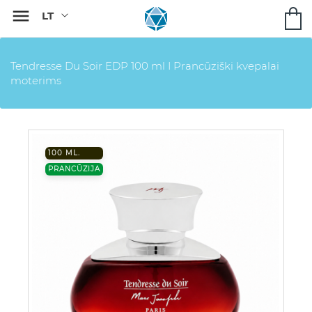

Tendresse Du Soir EDP 100 ml I Prancūziški kvepalai
moterims
100 ML.
PRANCŪZIJA