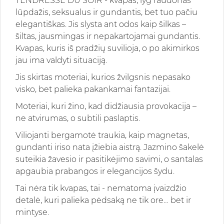
TENDRESSE DU SOIR - kvapas, lyg raudonas
lūpdažis, seksualus ir gundantis, bet tuo pačiu
elegantiškas. Jis slysta ant odos kaip šilkas –
šiltas, jausmingas ir nepakartojamai gundantis.
Kvapas, kuris iš pradžių suvilioja, o po akimirkos
jau ima valdyti situaciją.
Jis skirtas moteriai, kurios žvilgsnis nepasako
visko, bet palieka pakankamai fantazijai.
Moteriai, kuri žino, kad didžiausia provokacija –
ne atvirumas, o subtili paslaptis.
Viliojanti bergamotė traukia, kaip magnetas,
gundanti iriso nata įžiebia aistrą. Jazmino šakelė
suteikia žavesio ir pasitikėjimo savimi, o santalas
apgaubia prabangos ir elegancijos šydu.
Tai nėra tik kvapas, tai - nematoma įvaizdžio
detalė, kuri palieka pėdsaką ne tik ore… bet ir
mintyse.