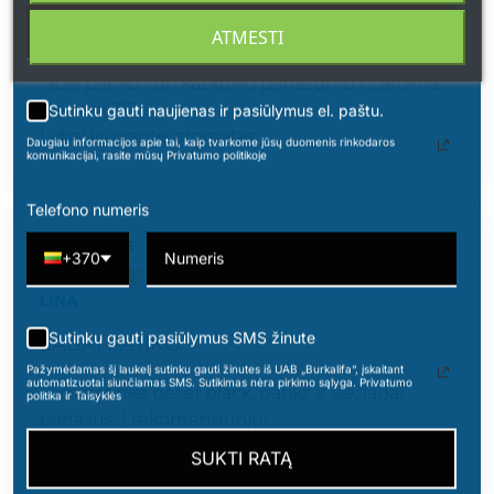
2025-11-14
MANO SKONIO
ATMESTI
labai patiko, turi kažkokio panasumo i Carolina
Herrera 212
Sutinku gauti naujienas ir pasiūlymus el. paštu.
Labai viliojantis aromatas
Daugiau informacijos apie tai, kaip tvarkome jūsų duomenis rinkodaros
komunikacijai, rasite mūsų Privatumo politikoje
Telefono numeris
Vertinimas
+370
LINA
2021-05-24
Sutinku gauti pasiūlymus SMS žinute
LABAI PATIKO
Pažymėdamas šį laukelį sutinku gauti žinutes iš UAB „Burkalifa“, įskaitant
automatizuotai siunčiamas SMS. Sutikimas nėra pirkimo sąlyga. Privatumo
kam patinka belief black, patiks ir sie, labai
politika ir Taisyklės
panasus :) rekomenduoju!
SUKTI RATĄ
4 iš 4 žmonių šis atsiliepimas yra naudingas.