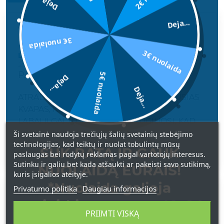
Deja...
Deja...
Vertinimas
3€ nuolaida
3€ nuolaida
LAIMINGA
2025-11-25
PAGALIAU VĖL TURITE
5€ nuolaida
Deja...
Deja...
ATRADAU JUOS PRIEŠ 6 METUS, GERIAUSIAS
KVAPAS, KOKĮ TIK TURĖJAU.
LABAI ILGAI JŲ LAUKIAU, DŽIAUGIUOSI, KAD
VĖL TURIT, JAU ĮISGYJAU 2 VIENETUS IR
Ši svetainė naudoja trečiųjų šalių svetainių stebėjimo
technologijas, kad teiktų ir nuolat tobulintų mūsų
LAUKIU SIUNTOS :)
SUK RATĄ IR GAUK
paslaugas bei rodytų reklamas pagal vartotojų interesus.
Sutinku ir galiu bet kada atšaukti ar pakeisti savo sutikimą,
NUOLAIDĄ EURAIS!
kuris įsigalios ateityje.
*Nuolaida galioja
Privatumo politika
Daugiau informacijos
Vertinimas
apsipirkimams nuo 49 € !
PRIIMTI VISKĄ
LUKA LUKUTE