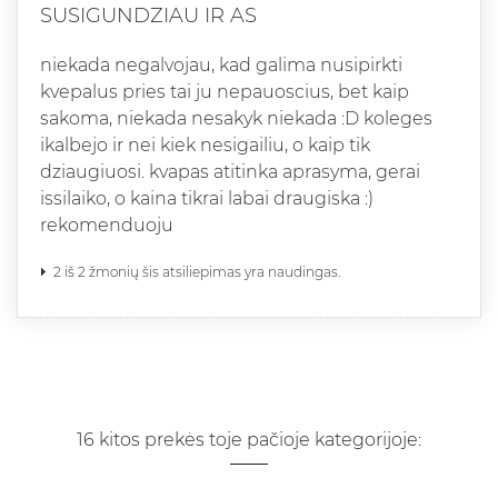
SUSIGUNDZIAU IR AS
niekada negalvojau, kad galima nusipirkti
kvepalus pries tai ju nepauoscius, bet kaip
sakoma, niekada nesakyk niekada :D koleges
ikalbejo ir nei kiek nesigailiu, o kaip tik
dziaugiuosi. kvapas atitinka aprasyma, gerai
issilaiko, o kaina tikrai labai draugiska :)
rekomenduoju
2 iš 2 žmonių šis atsiliepimas yra naudingas.
16 kitos prekės toje pačioje kategorijoje: