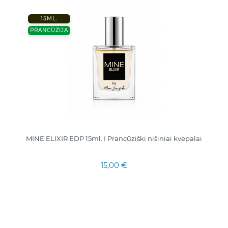
15ML.
PRANCŪZIJA
MINE ELIXIR EDP 15ml. I Prancūziški nišiniai kvepalai
15,00 €