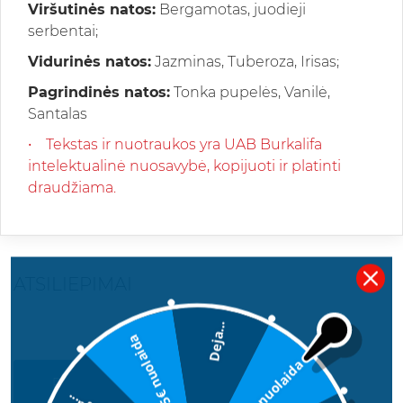
Viršutinės natos:
Bergamotas, juodieji
serbentai;
Vidurinės natos:
Jazminas, Tuberoza, Irisas;
Pagrindinės natos:
Tonka pupelės, Vanilė,
Santalas
• Tekstas ir nuotraukos yra UAB Burkalifa
intelektualinė nuosavybė, kopijuoti ir platinti
draudžiama.
ATSILIEPIMAI
Deja...
5€ nuolaida
2€ nuolaida
PARAŠYKITE SAVO ATSILIEPIMĄ