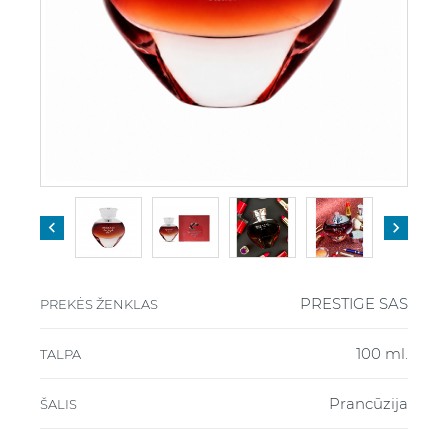


PRESTIGE SAS
PREKĖS ŽENKLAS
100 ml.
TALPA
Prancūzija
ŠALIS