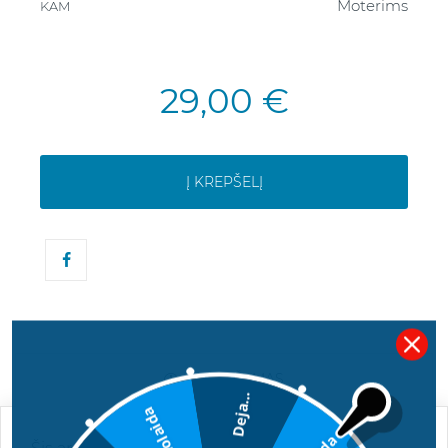
Moterims
KAM
29,00 €
Į KREPŠELĮ
APRAŠYMAS
Deja...
5€ nuolaida