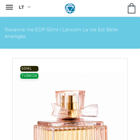

Roxanne Vie EDP 50ml I Lancom La Vie Est Belle
analogas
50ML
TURKIJA