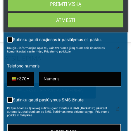
Viršutinės natos:
kriaušė, gervuogė
PRIIMTI VISKĄ
Širdies natos:
vilkdalgis, jazmino absoliutas ir
apelsinų žiedai
ATMESTI
Bazinės natos:
pačiulių esencija
Sutinku gauti naujienas ir pasiūlymus el. paštu.
Daugiau informacijos apie tai, kaip tvarkome jūsų duomenis rinkodaros
komunikacijai, rasite mūsų Privatumo politikoje
ATSILIEPIMAI
Telefono numeris
+370
PARAŠYKITE SAVO ATSILIEPIMĄ
Sutinku gauti pasiūlymus SMS žinute
Pažymėdamas šį laukelį sutinku gauti žinutes iš UAB „Burkalifa“, įskaitant
automatizuotai siunčiamas SMS. Sutikimas nėra pirkimo sąlyga. Privatumo
politika ir Taisyklės