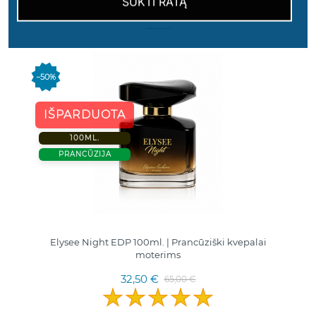
SUKTI RATĄ
16 kitos prekės toje pačioje kategorijoje:
−50%
IŠPARDUOTA
100ML.
PRANCŪZIJA
Elysee Night EDP 100ml. | Prancūziški kvepalai
moterims
32,50 €
65,00 €