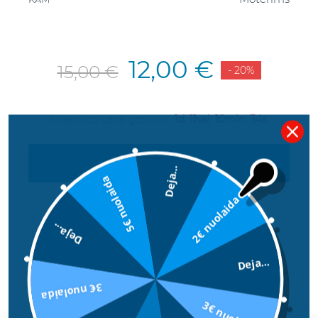
12,00 €
15,00 €
- 20%
Iki akcijos pabaigos liko:
1d. 11val. 10min. 34s.
Į KREPŠELĮ
Deja...
5€ nuolaida
2€ nuolaida
Deja...
Deja...
3€ nuolaida
APRAŠYMAS
3€ nuolaida