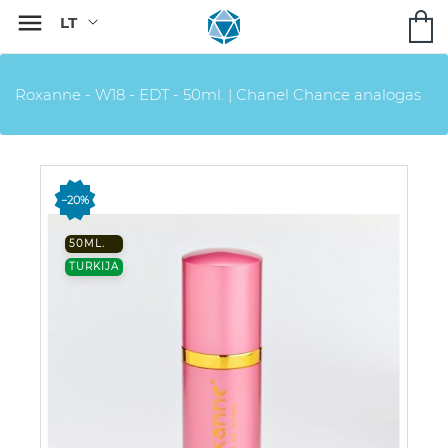

Roxanne - W18 - EDT - 50ml. | Chanel Chance analogas
−20%
50ML.
TURKIJA