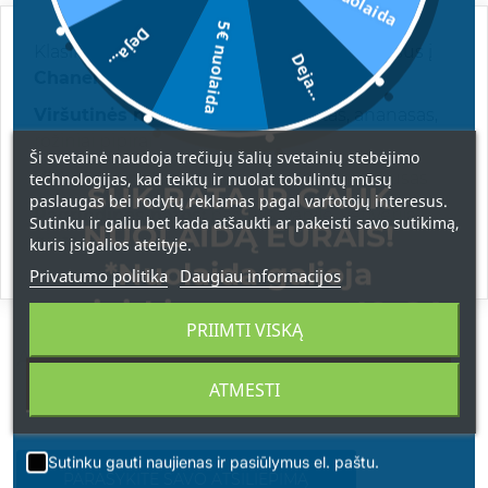
5€ nuolaida
Deja...
Klasikinis aromatas, kuris savo braižu panašus į
Deja...
Chanel Chance
kvepalus.
Viršutinės natos:
citrusai, greifrutas, ananasas,
rožiniai pipirai
Ši svetainė naudoja trečiųjų šalių svetainių stebėjimo
Vidurinės natos:
jazminas, baltasis muskusas
technologijas, kad teiktų ir nuolat tobulintų mūsų
SUK RATĄ IR GAUK
paslaugas bei rodytų reklamas pagal vartotojų interesus.
Pagrindinės natos:
pačiulis, vanilė, vetiverija,
Sutinku ir galiu bet kada atšaukti ar pakeisti savo sutikimą,
NUOLAIDĄ EURAIS!
gintaras
kuris įsigalios ateityje.
*Nuolaida galioja
Privatumo politika
Daugiau informacijos
apsipirkimams nuo 49 € !
PRIIMTI VISKĄ
ATSILIEPIMAI
ATMESTI
Sutinku gauti naujienas ir pasiūlymus el. paštu.
PARAŠYKITE SAVO ATSILIEPIMĄ