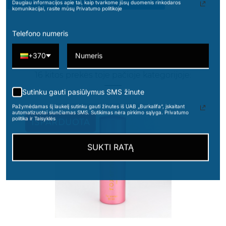
Daugiau informacijos apie tai, kaip tvarkome jūsų duomenis rinkodaros
komunikacijai, rasite mūsų Privatumo politikoje
Telefono numeris
+370
16 kitos prekės toje pačioje kategorijoje:
Sutinku gauti pasiūlymus SMS žinute
Pažymėdamas šį laukelį sutinku gauti žinutes iš UAB „Burkalifa“, įskaitant
automatizuotai siunčiamas SMS. Sutikimas nėra pirkimo sąlyga. Privatumo
politika ir Taisyklės
IŠPARDUOTA
50ML.
SUKTI RATĄ
TURKIJA