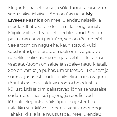
Elegantsi, naiselikkuse ja võlu tunnetamiseks on
sadu vaikseid viise. Lõhn on üks neist.
My
Elysees Fashion
on meeliülendav, naiselik ja
meeletult atraktiivne lõhn, mille hõng annab
kõigile vaikselt teada, et oled ilmunud. See on
palju enamat kui parfüüm, see on tõeline pärl.
See aroom on nagu ehe, kaunistatud, kuid
vaoshoitud, mis erutab meeli oma võrgutava
naiseliku välimusega ega jäta kahtlustki tagasi
vaadata. Aroom on selge ja sädelev nagu kristall.
See on värske ja puhas, ümbritsetud luksusest ja
suursugususest. Pudeli päikseline roosa varjund
rõhutab selles sisalduva aroomi heledust ja
küllust. Litši ja pirn paljastavad lõhna sensuaalse
südame, samas kui pojeng ja roos lisavad
lõhnale elegantsi. Kõik lõpeb majesteetliku,
rikkaliku viirukiläve ja peente vaniljenootidega.
Tahaks ikka ja jälle nuusutada... Meeliülendav,