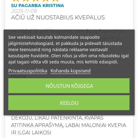
SU PAGARBA KRISTINA
2025-11-08
AČIŪ UŽ NUOSTABIUS KVEPALUS
esu labai išranki kvapams, nes daug kas erzina,
See veebisait kasutab kolmandate osapoolte
bet šis aromatas labai tiko ir patiko, būtent tai
jälgimistehnoloogiaid, et pakkuda ja pidevalt täiustada
ko ir senai ieškojau bet vis nerasdavau
meie teenuseid ning näidata reklaame vastavalt
kasutajate huvidele. Olen nõus ja võin oma nõusoleku igal
ajal tagasi võtta või seda muuta, mis kehtib edaspidi.
Privaatsuspoliitika
Kohanda küpsiseid
Hinne
NÕUSTUN KÕIGEGA
INGA
2025-11-08
KEELDU
MALONUS AROMATAS
DĖKOJU, LIKAU PATENKINTA, KVAPAS
ATITINKA APRAŠYMĄ, LABAI MALONIAI KVEPIA
IR ILGAI LAIKOSI