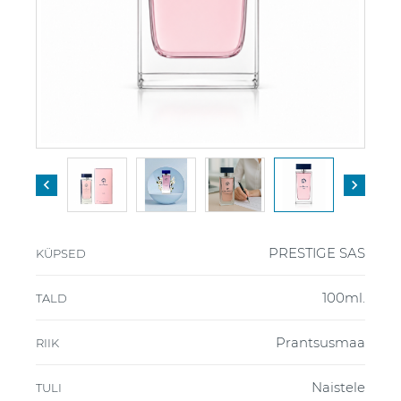


PRESTIGE SAS
KÜPSED
100ml.
TALD
Prantsusmaa
RIIK
Naistele
TULI