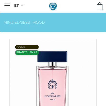

MINU ELYSEES'I MOOD
100ML.
PRANTSUSMAA