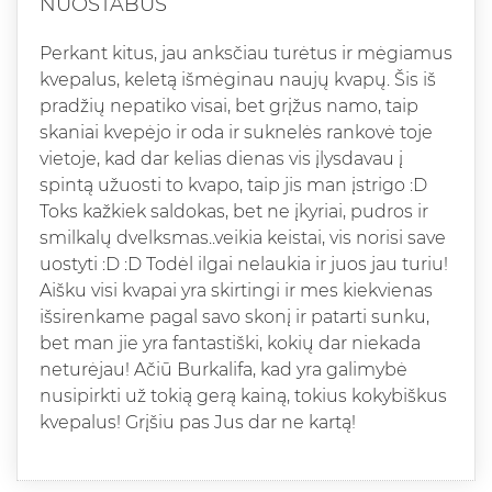
NUOSTABŪS
Perkant kitus, jau anksčiau turėtus ir mėgiamus
kvepalus, keletą išmėginau naujų kvapų. Šis iš
pradžių nepatiko visai, bet grįžus namo, taip
skaniai kvepėjo ir oda ir suknelės rankovė toje
vietoje, kad dar kelias dienas vis įlysdavau į
spintą užuosti to kvapo, taip jis man įstrigo :D
Toks kažkiek saldokas, bet ne įkyriai, pudros ir
smilkalų dvelksmas..veikia keistai, vis norisi save
uostyti :D :D Todėl ilgai nelaukia ir juos jau turiu!
Aišku visi kvapai yra skirtingi ir mes kiekvienas
išsirenkame pagal savo skonį ir patarti sunku,
bet man jie yra fantastiški, kokių dar niekada
neturėjau! Ačiū Burkalifa, kad yra galimybė
nusipirkti už tokią gerą kainą, tokius kokybiškus
kvepalus! Grįšiu pas Jus dar ne kartą!