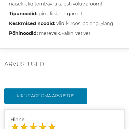
naiselik, ligitõmbav ja täiesti võluv aroom!
Tipunoodid:
pirn, litši, bergamot
Keskmised noodid:
viiruk, roos, pojeng, ylang
Põhinoodid:
merevaik, valiin, vetiver
ARVUSTUSED
KIRJUTAGE OMA ARVUSTUS
Hinne