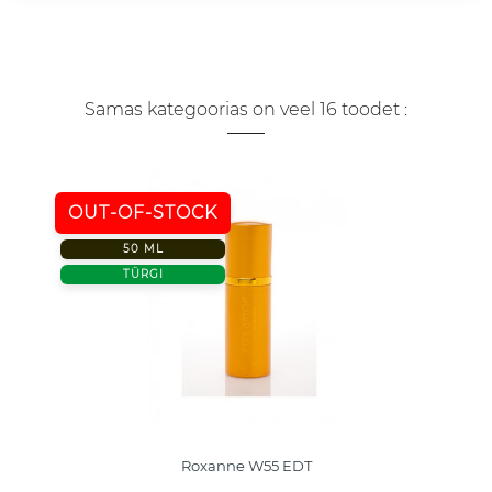
Samas kategoorias on veel 16 toodet :
OUT-OF-STOCK
50 ML
TÜRGI
Roxanne W55 EDT