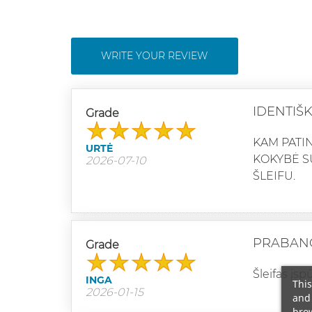
WRITE YOUR REVIEW
IDENTIŠ
Grade
KAM PATIN
URTĖ
KOKYBĖ S
2026-07-10
ŠLEIFU.
PRABANG
Grade
Šleifas įs
INGA
This
2026-01-15
and 
brow