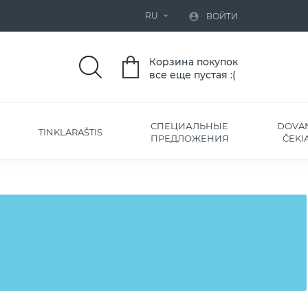
RU


ВОЙТИ
Корзина покупок
все еще пустая :(
СПЕЦИАЛЬНЫЕ
DOVA
TINKLARAŠTIS
ПРЕДЛОЖЕНИЯ
ČEKIA