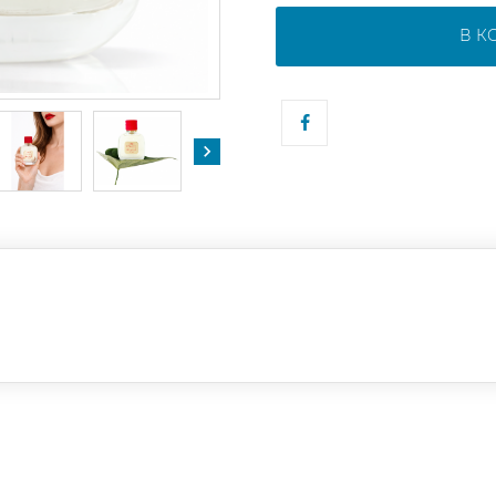
В К
