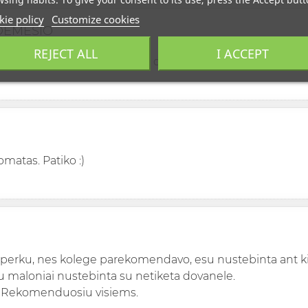
ie policy
Customize cookies
DEMESIO
REJECT ALL
I ACCEPT
isskirtinis kvapas, pritraukia demesi, sujais jauciuosi puik
matas. Patiko :)
 perku, nes kolege parekomendavo, esu nustebinta ant kie
 maloniai nustebinta su netiketa dovanele.
. Rekomenduosiu visiems.