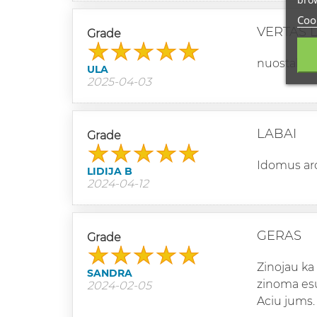
Cook
VERTAS 
Grade
nuostabus, 
ULA
2025-04-03
LABAI
Grade
Idomus aro
LIDIJA B
2024-04-12
GERAS
Grade
Zinojau ka
SANDRA
zinoma esu
2024-02-05
Aciu jums