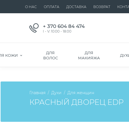
О НАС
ОПЛАТА
ДОСТАВКА
ВОЗВРАТ
КОНТ
+ 370 604 84 474
I - V: 10:00 - 18:00
ДЛЯ
ДЛЯ
ЛЯ КОЖИ
ДУХ
ВОЛОС
МАКИЯЖА
Главная
Духи
Для женщин
КРАСНЫЙ ДВОРЕЦ EDP