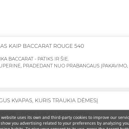
KAS KAIP BACCARAT ROUGE 540
KA BACCARAT - PATIKS IR ŠIE.
UPERINĖ, PRADEDANT NUO PRABANGAUS ĮPAKAVIMO, BA
US KVAPAS, KURIS TRAUKIA DĖMESĮ
pūdingas – nuolat sulaukiu komplimentų.
 website uses its own and third-party cookies to improve our servi
show you advertising related to your preferences by analyzing yo
sing habits. To give your consent to its use, press the Accept butt