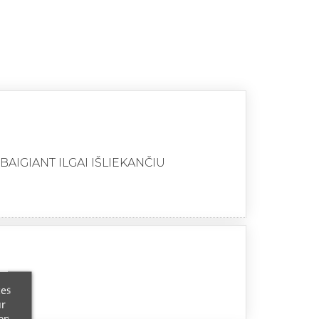
IGIANT ILGAI IŠLIEKANČIU
ces
ur
on.