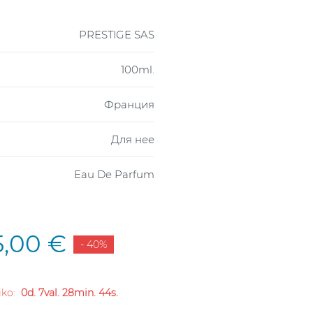
PRESTIGE SAS
100ml.
Франция
Для нее
Eau De Parfum
5,00 €
- 40%
liko:
0d. 7val. 28min. 43s.