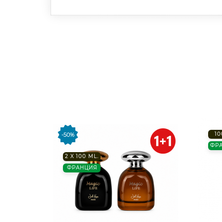
10
-50%
ФР
2 X 100 ML.
ФРАНЦИЯ