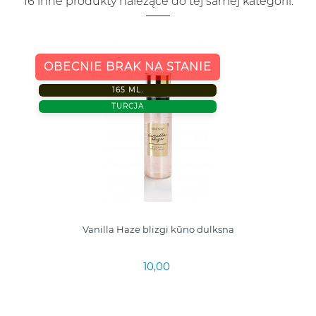
16 inne produkty należące do tej samej kategorii:
OBECNIE BRAK NA STANIE
165 ML.
TURCJA
Vanilla Haze blizgi kūno dulksna
10,00