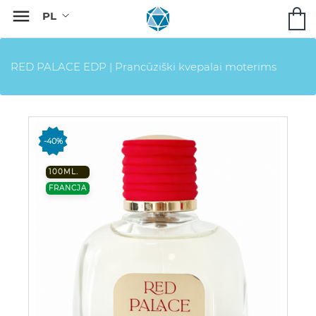

RED PALACE EDP | Prancūziški kvepalai moterims
-40%
100ML.
FRANCJA