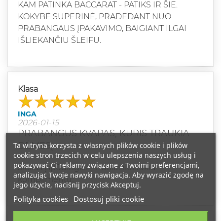
KAM PATINKA BACCARAT - PATIKS IR ŠIE.
KOKYBĖ SUPERINĖ, PRADEDANT NUO
PRABANGAUS ĮPAKAVIMO, BAIGIANT ILGAI
IŠLIEKANČIU ŠLEIFU.
Klasa
INGA
2026-01-15
PRABANGUS KVAPAS, KURIS TRAUKIA
DĖMESĮ
Ta witryna korzysta z własnych plików cookie i plików
cookie stron trzecich w celu ulepszenia naszych usług i
pokazywać Ci reklamy związane z Twoimi preferencjami,
Šleifas įspūdingas – nuolat sulaukiu
analizując Twoje nawyki nawigacja. Aby wyrazić zgodę na
komplimentų.
jego użycie, naciśnij przycisk Akceptuj.
Polityka cookies
Dostosuj pliki cookie