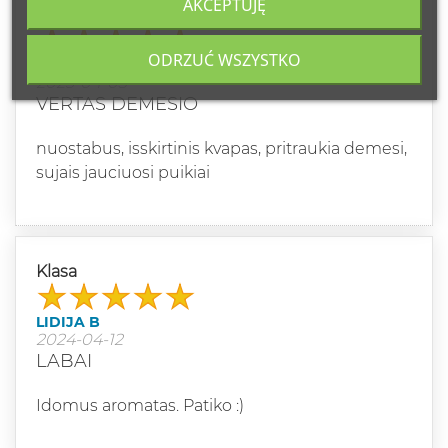
AKCEPTUJĘ
Klasa
ODRZUĆ WSZYSTKO
ULA
2025-04-03
VERTAS DEMESIO
nuostabus, isskirtinis kvapas, pritraukia demesi,
sujais jauciuosi puikiai
Klasa
LIDIJA B
2024-04-12
LABAI
Idomus aromatas. Patiko :)