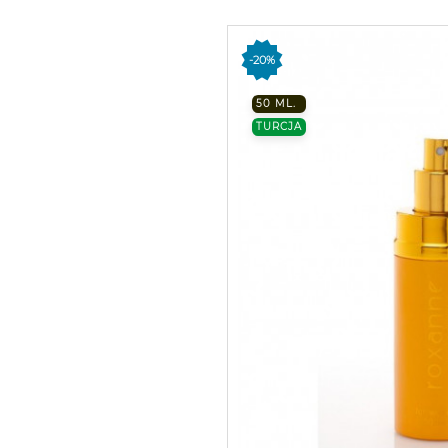
-20%
50 ML.
TURCJA