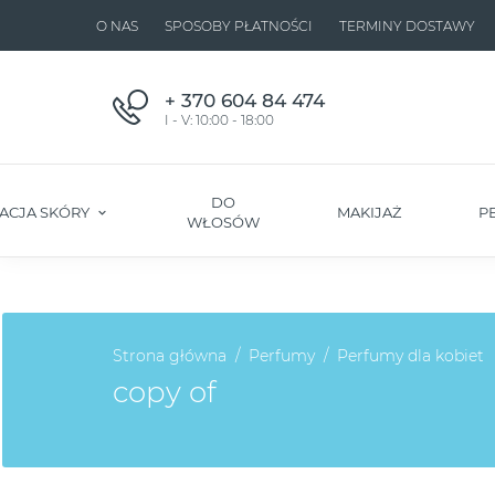
O NAS
SPOSOBY PŁATNOŚCI
TERMINY DOSTAWY
+ 370 604 84 474
I - V: 10:00 - 18:00
DO
ACJA SKÓRY
MAKIJAŻ
P
WŁOSÓW
Strona główna
Perfumy
Perfumy dla kobiet
copy of