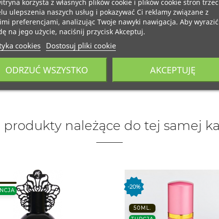
itryna korzysta z własnych plików cookie i plików cookie stron trzec
lu ulepszenia naszych usług i pokazywać Ci reklamy związane z
mi preferencjami, analizując Twoje nawyki nawigacja. Aby wyrazić
ę na jego użycie, naciśnij przycisk Akceptuj.
tyka cookies
Dostosuj pliki cookie
ODRZUĆ WSZYSTKO
AKCEPTUJĘ
 produkty należące do tej samej ka
-20%
NCJA
50ML.