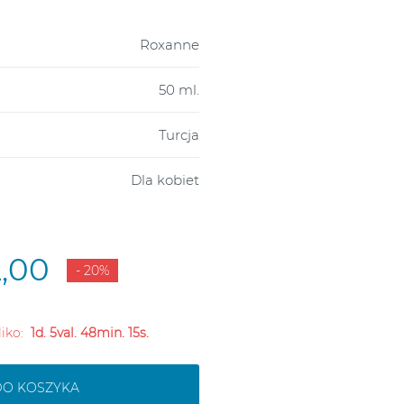
Roxanne
50 ml.
Turcja
Dla kobiet
2,00
- 20%
liko:
1d. 5val. 48min. 14s.
DO KOSZYKA