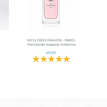
MY ELYSEES FASHION - PARIS |
Ely
Prancūziški kvepalai moterims
49,00