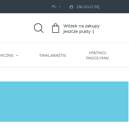
PL


ZALOGUJ SIĘ
Wózek na zakupy
jeszcze pusty :(
YPATINGI
MICZNE
TINKLARAŠTIS
PASIŪLYMAI