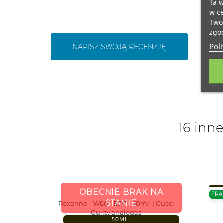
Ta w
w ce
Twoi
zgod
Poli
NAPISZ SWOJĄ RECENZJĘ
16 inne
OBECNIE BRAK NA
FRA
STANIE
Roxanne - W60 - EDT - 50ml. | Gucci
Guilty analogas
50ML.