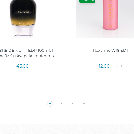
TURCJA
RE DE NUIT - EDP 100ml. I
Roxanne W18 EDT
ncūziški kvepalai moterims
45,00
12,00
15,00