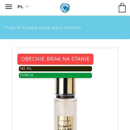

Tropical Escape blizgi kūno dulksna
OBECNIE BRAK NA STANIE
165 ML.
TURCJA