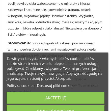
peelingowi do ciała wzbogaconemu o minerały z Morza
Martwego i naturalne luksusowe oleje z granatu, pestek
winogron, migdałów, jojoby i kiełków pszenicy. Wygładza,
zmiękcza, nawilża i odmładza skórę. Ciesz się świeżym i kojącym
uczuciem, które odpręża ciało i duszę! Nie zawiera parabenów /
SLS / olejów mineralnych.
Stosowanie:
podczas kąpieli lub zabiegu prysznicowego
wmasuj peeling do ciała ruchami masującymi i spłucz ciepłą
wodą. Nadaje się tylko do użytku zewnętrznego.
Ta witryna korzysta z własnych plików cookie i plików
cookie stron trzecich w celu ulepszenia naszych usług i
Użyj do:
patrz na opakowaniu.
pokazywać Ci reklamy związane z Twoimi preferencjami,
Ostrzeżenie:
analizując Twoje nawyki nawigacja. Aby wyrazić zgodę na
używaj tylko zgodnie z zaleceniami. Nie połykaj.
jego użycie, naciśnij przycisk Akceptuj.
Unikać kontaktu z oczami. Nie stosować w przypadku
Polityka cookies
Dostosuj pliki cookie
nadwrażliwości na którykolwiek ze składników. Trzymać poza
zasięgiem dzieci.
AKCEPTUJĘ
Producent:
Frigor Ltd, Izrael.