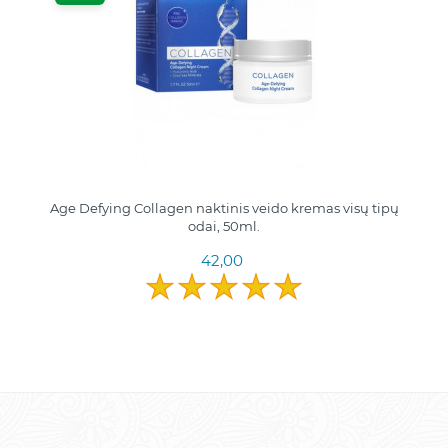
Age Defying Collagen naktinis veido kremas visų tipų
odai, 50ml.
42,00