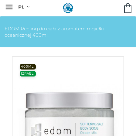

EDOM Peeling do ciała z aromatem mgiełki
oceanicznej 400ml.
400ML.
IZRAEL