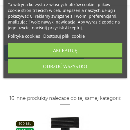
Ta witryna korzysta z własnych plików cookie i plików
cookie stron trzecich w celu ulepszenia naszych usług i
pokazywać Ci reklamy związane z Twoimi preferencjami,
RECENZJE
analizując Twoje nawyki nawigacja. Aby wyrazić zgodę na
jego użycie, naciśnij przycisk Akceptuj.
Polityka cookies
Dostosuj pliki cookie
AKCEPTUJĘ
NAPISZ SWOJĄ RECENZJĘ
ODRZUĆ WSZYSTKO
16 inne produkty należące do tej samej kategorii:
100 ML