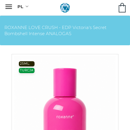

ROXANNE LOVE CRUSH - EDP Victoria's Secret
Bombshell Intense ANALOGAS
25ML.
TURCJA