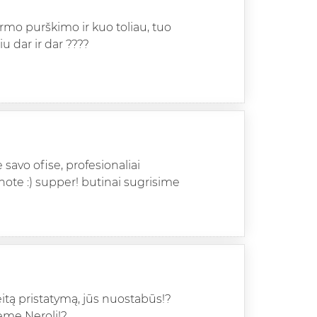
rmo purškimo ir kuo toliau, tuo
iu dar ir dar ????
 savo ofise, profesionaliai
inote :) supper! butinai sugrisime
itą pristatymą, jūs nuostabūs!?
reme Neroli!?