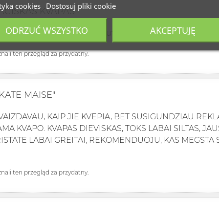
tyka cookies
Dostosuj pliki cookie
MAGISKAS KVAPAS
ODRZUĆ WSZYSTKO
AKCEPTUJĘ
nkinta kvapu ir kokybe, dar butinai sugrisiu ir kazka naun
uznali ten przegląd za przydatny.
KATE MAISE"
VAIZDAVAU, KAIP JIE KVEPIA, BET SUSIGUNDZIAU REK
A KVAPO. KVAPAS DIEVISKAS, TOKS LABAI SILTAS, JAU
 PRISTATE LABAI GREITAI, REKOMENDUOJU, KAS MEGSTA 
uznali ten przegląd za przydatny.