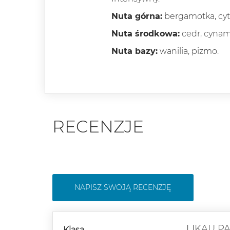
Nuta górna:
bergamotka, cytr
Nuta środkowa:
cedr, cynam
Nuta bazy:
wanilia, piżmo.
RECENZJE
NAPISZ SWOJĄ RECENZJĘ
LIKAU P
Klasa