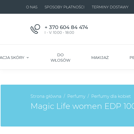
O NAS
SPOSOBY PŁATNOŚCI
TERMINY DOSTAWY
+ 370 604 84 474
I - V: 10:00 - 18:00
DO
ACJA SKÓRY
MAKIJAŻ
P
WŁOSÓW
Strona główna
Perfumy
Perfumy dla kobiet
Magic Life women EDP 10