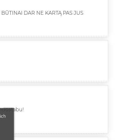
, BŪTINAI DAR NE KARTĄ PAS JUS
-nuostabu!
ich