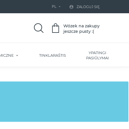
PL


ZALOGUJ SIĘ
Wózek na zakupy
jeszcze pusty :(
YPATINGI
MICZNE
TINKLARAŠTIS
PASIŪLYMAI