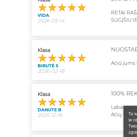
RETAI RAŠ
VIDA
SUGĮŠIU 
2026-05-14
NUOSTAB
Klasa
Ačiū jums 
BIRUTĖ S
2026-02-18
100% R
Klasa
Labai geri,
DANUTE B
Ta w
Ačių Burka
2025-12-16
w ce
Twoi
zgod