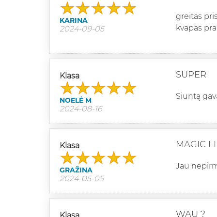
greitas pr
KARINA
kvapas pra
2024-09-05
SUPER
Klasa
Siuntą gava
NOELĖ M
2024-08-16
MAGIC LI
Klasa
Jau nepirm
GRAŽINA
2024-05-05
WAU ?
Klasa