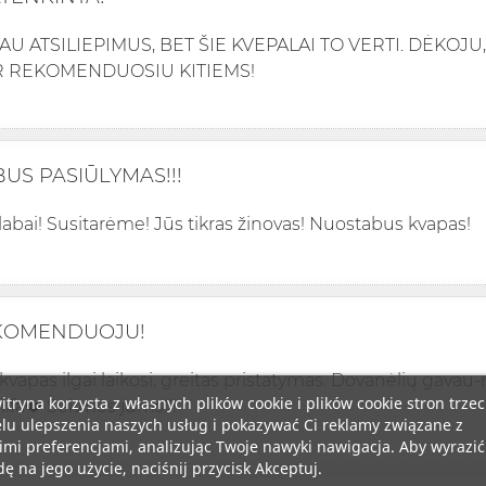
AU ATSILIEPIMUS, BET ŠIE KVEPALAI TO VERTI. DĖKOJU
IR REKOMENDUOSIU KITIEMS!
US PASIŪLYMAS!!!
labai! Susitarėme! Jūs tikras žinovas! Nuostabus kvapas!
EKOMENDUOJU!
 kvapas ilgai laikosi, greitas pristatymas. Dovanėlių gavau
itryna korzysta z własnych plików cookie i plików cookie stron trzec
lifa❤️ Sekmės jums!!!
lu ulepszenia naszych usług i pokazywać Ci reklamy związane z
mi preferencjami, analizując Twoje nawyki nawigacja. Aby wyrazić
ę na jego użycie, naciśnij przycisk Akceptuj.