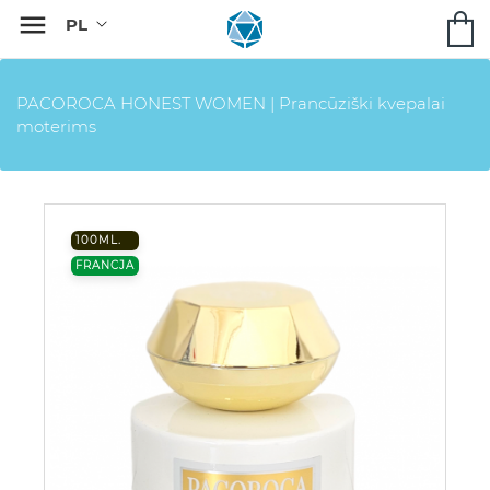

PACOROCA HONEST WOMEN | Prancūziški kvepalai
moterims
100ML.
FRANCJA