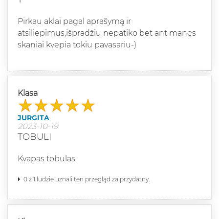
Pirkau aklai pagal aprašymą ir
atsiliepimus,išpradžiu nepatiko bet ant manęs
skaniai kvepia tokiu pavasariu-)
Klasa
JURGITA
2023-10-19
TOBULI
Kvapas tobulas
0 z 1 ludzie uznali ten przegląd za przydatny.