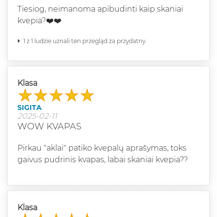
Tiesiog, neimanoma apibudinti kaip skaniai
kvepia?❤️❤️
1 z 1 ludzie uznali ten przegląd za przydatny.
Klasa
SIGITA
2025-02-11
WOW KVAPAS
Pirkau "aklai" patiko kvepalų aprašymas, toks
gaivus pudrinis kvapas, labai skaniai kvepia??
Klasa