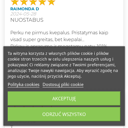
RAIMONDA D
2024-05-28
NUOSTABUS
Perku ne pirmus kvepalus. Pristatymas kaip
visad super greitas, bet kvepalai...
Pirkau is aprasymo ir megstamu natu. 101%
Ta witryna korzysta z własnych plików cookie i plików
atitiko! Megstu saldzius kvepalus, bet ne
cookie stron trzecich w celu ulepszenia naszych usług i
saldainius. Tai sie buvo bomba man! Ant tiek
pokazywać Ci reklamy związane z Twoimi preferencjami,
geras kvapas! Kaip visad nenuvyle manes
analizując Twoje nawyki nawigacja. Aby wyrazić zgodę na
burkalifa.
jego użycie, naciśnij przycisk Akceptuj.
Polityka cookies
Dostosuj pliki cookie
AKCEPTUJĘ
Klasa
ODRZUĆ WSZYSTKO
TATJANA L
2024-03-14
T