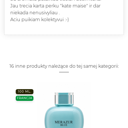
Jau trecia karta perku "kate maise" ir dar
niekada nenusivyliau .
Aciu puikiam kolektyvui :-)
16 inne produkty należące do tej samej kategorii:
100 ML.
FRANCJA