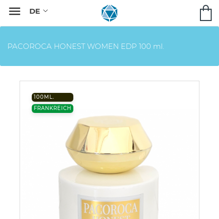

PACOROCA HONEST WOMEN EDP 100 ml.
100ML.
FRANKREICH