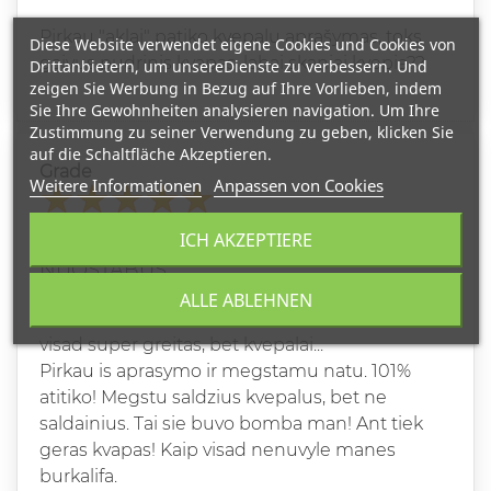
Pirkau "aklai" patiko kvepalų aprašymas, toks
Diese Website verwendet eigene Cookies und Cookies von
gaivus pudrinis kvapas, labai skaniai kvepia??
Drittanbietern, um unsereDienste zu verbessern. Und
zeigen Sie Werbung in Bezug auf Ihre Vorlieben, indem
Sie Ihre Gewohnheiten analysieren navigation. Um Ihre
Zustimmung zu seiner Verwendung zu geben, klicken Sie
auf die Schaltfläche Akzeptieren.
Grade
Weitere Informationen
Anpassen von Cookies
RAIMONDA D
ICH AKZEPTIERE
28.05.2024
NUOSTABUS
ALLE ABLEHNEN
Perku ne pirmus kvepalus. Pristatymas kaip
visad super greitas, bet kvepalai...
Pirkau is aprasymo ir megstamu natu. 101%
atitiko! Megstu saldzius kvepalus, bet ne
saldainius. Tai sie buvo bomba man! Ant tiek
geras kvapas! Kaip visad nenuvyle manes
burkalifa.