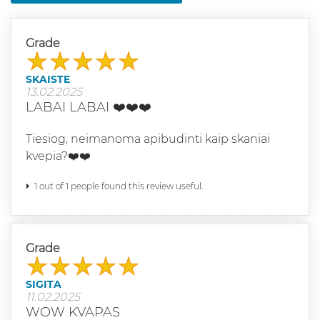
Grade
SKAISTE
13.02.2025
LABAI LABAI ❤️❤️❤️
Tiesiog, neimanoma apibudinti kaip skaniai
kvepia?❤️❤️
1 out of 1 people found this review useful.
Grade
SIGITA
11.02.2025
WOW KVAPAS