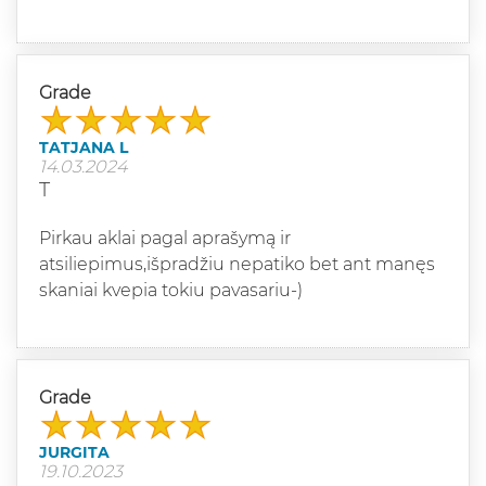
Grade
TATJANA L
14.03.2024
T
Pirkau aklai pagal aprašymą ir
atsiliepimus,išpradžiu nepatiko bet ant manęs
skaniai kvepia tokiu pavasariu-)
Grade
JURGITA
19.10.2023