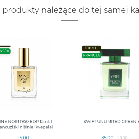
 produkty należące do tej samej ka
100ML.
NCJA
FRANCJA
INE NOIR 1950 EDP 15ml. I
SWIFT UNLIMITED GREEN 
ancūziški nišiniai kvepalai
15,00
35,00
45,00