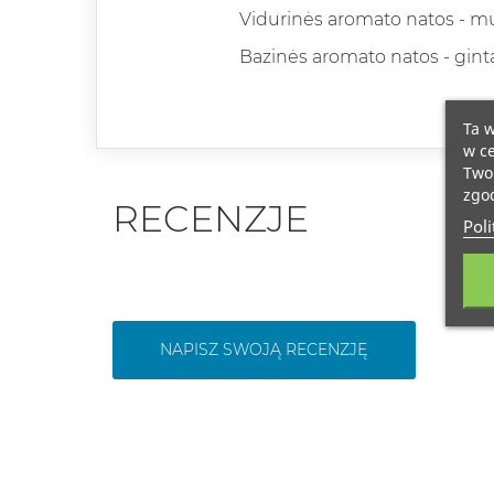
Vidurinės aromato natos - mu
Bazinės aromato natos - gint
Ta w
w ce
Twoi
zgod
RECENZJE
Poli
NAPISZ SWOJĄ RECENZJĘ