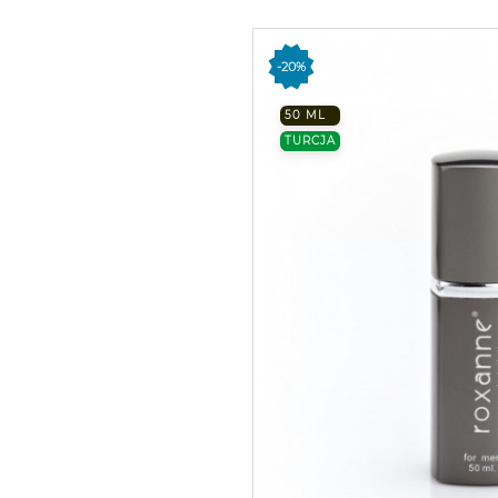
-20%
50 ML
TURCJA