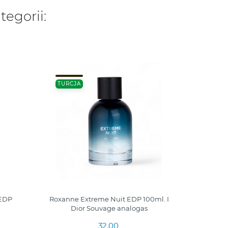
tegorii:
-20%
TURCJA
50 ML.
TURCJ
EDP
Roxanne Extreme Nuit EDP 100ml. I
Roxanne -
Dior Souvage analogas
32,00