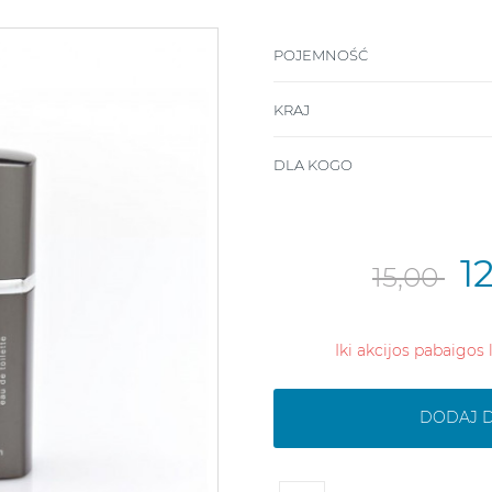
POJEMNOŚĆ
KRAJ
DLA KOGO
1
15,00
Iki akcijos pabaigos 
DODAJ 