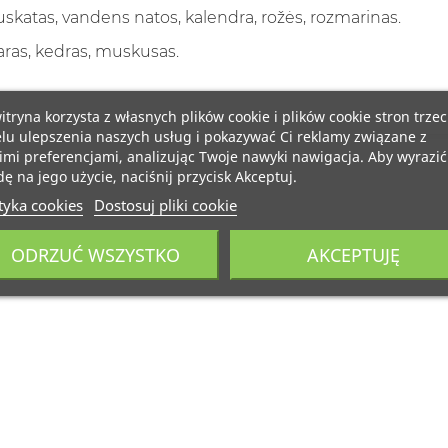
skatas, vandens natos, kalendra, rožės, rozmarinas.
aras, kedras, muskusas.
itryna korzysta z własnych plików cookie i plików cookie stron trzec
lu ulepszenia naszych usług i pokazywać Ci reklamy związane z
mi preferencjami, analizując Twoje nawyki nawigacja. Aby wyrazić
ę na jego użycie, naciśnij przycisk Akceptuj.
tyka cookies
Dostosuj pliki cookie
ODRZUĆ WSZYSTKO
AKCEPTUJĘ