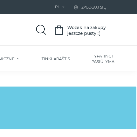
PL


ZALOGUJ SIĘ
Wózek na zakupy
jeszcze pusty :(
YPATINGI
MICZNE
TINKLARAŠTIS
PASIŪLYMAI