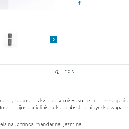

OPIS
rui. Tyro vandens kvapas, sumišęs su jazminų žiedlapiais,
ndonezijos pačiuliais, sukuria absoliučiai vyrišką kvapą – e
lsinai, citrinos, mandarinai, jazminai