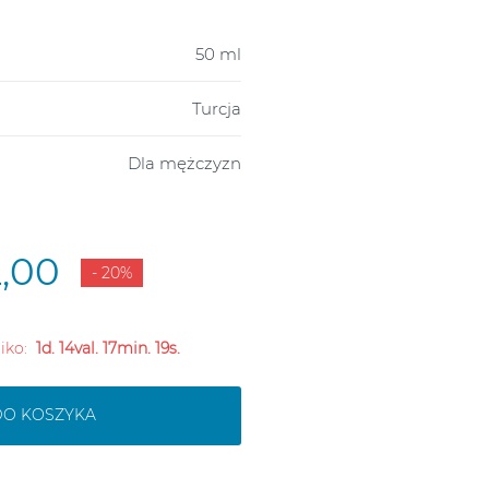
50 ml
Turcja
Dla mężczyzn
2,00
- 20%
liko:
1d. 14val. 17min. 18s.
DO KOSZYKA