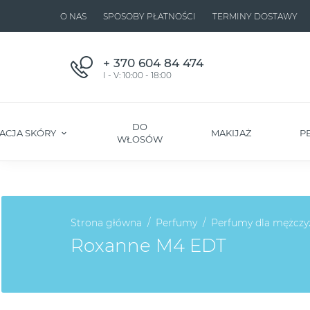
O NAS
SPOSOBY PŁATNOŚCI
TERMINY DOSTAWY
+ 370 604 84 474
I - V: 10:00 - 18:00
DO
ACJA SKÓRY
MAKIJAŻ
P
WŁOSÓW
Strona główna
Perfumy
Perfumy dla mężczy
Roxanne M4 EDT