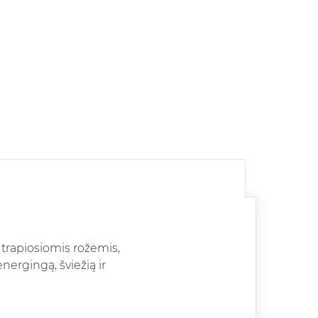
 trapiosiomis rožėmis,
nergingą, šviežią ir