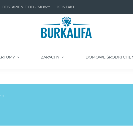
ODSTĄPIENIE OD UMOWY
KONTAKT
ERFUMY
ZAPACHY
DOMOWE ŚRODKI CHE
zn