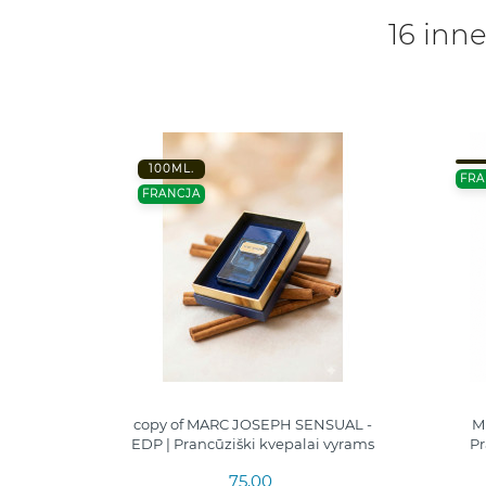
16 inne
100ML.
FRA
FRANCJA
 EDP |
copy of MARC JOSEPH SENSUAL -
M
yrams
EDP | Prancūziški kvepalai vyrams
Pr
75,00