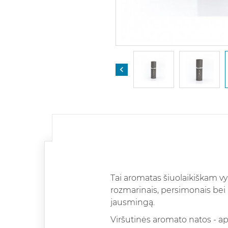

Tai aromatas šiuolaikiškam vy
rozmarinais, persimonais bei I
jausmingą.
Viršutinės aromato natos - ape