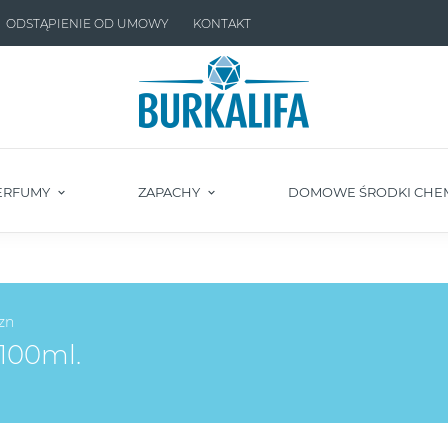
ODSTĄPIENIE OD UMOWY
KONTAKT
ERFUMY
ZAPACHY
DOMOWE ŚRODKI CHE
zn
100ml.