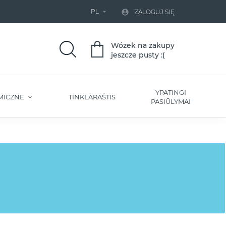
PL


ZALOGUJ SIĘ
Wózek na zakupy
jeszcze pusty :(
YPATINGI
MICZNE
TINKLARAŠTIS
PASIŪLYMAI