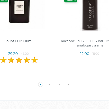
NCJA
TURCJA
Count EDP 100ml.
Roxanne - M16 - EDT- 50ml. | 
analogai vyrams
39,20
12,00
49,00
15,00