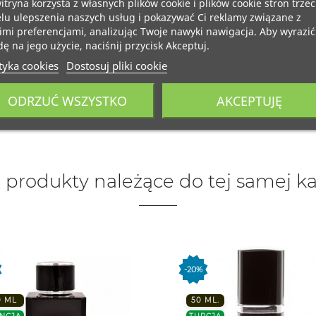
itryna korzysta z własnych plików cookie i plików cookie stron trzec
lu ulepszenia naszych usług i pokazywać Ci reklamy związane z
mi preferencjami, analizując Twoje nawyki nawigacja. Aby wyrazić
ę na jego użycie, naciśnij przycisk Akceptuj.
tyka cookies
Dostosuj pliki cookie
ODRZUĆ WSZYSTKO
AKCEPTUJĘ
 produkty należące do tej samej ka
-20%
0 ML
50 ML.