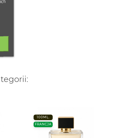
ich
tegorii:
100ML.
100ML
FRANCJA
FRANC