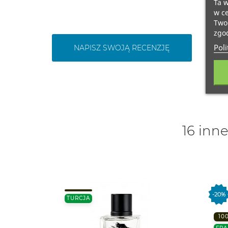
Ta w
w ce
Twoi
zgod
Poli
NAPISZ SWOJĄ RECENZJĘ
16 inne
-20%
TURCJA
10