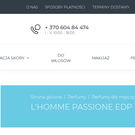
O NAS
SPOSOBY PŁATNOŚCI
TERMINY DOSTAWY
+ 370 604 84 474
I - V: 10:00 - 18:00
DO
ACJA SKÓRY
MAKIJAŻ
P
WŁOSÓW
Strona główna
Perfumy
Perfumy dla mężczy
L'HOMME PASSIONE EDP 