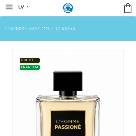

L'HOMME PASSION EDP 100ml.
100 ML.
FRANCIJA