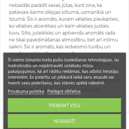
nebaidās parādīt savas jūtas, kurš zina, ka
patiesais šarms slēpjas siltumā, uzmanībā un
īstumā. Šis ir aromāts, kuram vēlaties pieskarties,
ko vēlaties atcerēties un kam vēlaties justies
tuvu. Silts, juteklisks un aptverošs aromāts rada
ne tikai pavedināšanas atmosfēru, bet arī intīmu
saikni. Šis ir aromāts, kas iedvesmo tuvību un
smalki pauž kaislīgu personību.
Šī vietne izmanto trešo pušu izsekošanas tehnoloģijas, lai
Virsējās notis:
kardamons, sarkanā apelsīns,
nodrošinātu un nepārtraukti uzlabotu mūsu
ingvers
pakalpojumus, kā arī rādītu reklāmas, kas atbilst lietotāju
interesēm. Es piekrītu un jebkurā laikā varu atsaukt vai
Vidējās notis:
kanēļa miza, lazdu rieksti, dzintars
mainīt savu piekrišanu, kas stāsies spēkā nākotnē.
Pamata notis:
Tonka pupiņas, vetivērija,
Privātuma politika
Pielāgot sīkfailus
sandalkoks
PIEŅEMT VISU
NORAIDĪT
REVIEWS