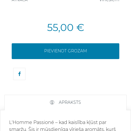
55,00 €
PIEVIENOT GROZAM
APRAKSTS
L'Homme Passioné – kad kaislība kļūst par
smaržu. Šis ir mūsdienīga vīrieša aromāts, kurš