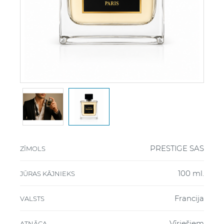
PRESTIGE SAS
ZĪMOLS
100 ml.
JŪRAS KĀJNIEKS
Francija
VALSTS
Vīriešiem
ATNĀCA