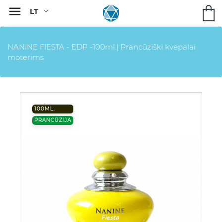

NANINE FIESTA - EDP -100ml.| Prancūziški kvepalai
moterims
100ML.
PRANCŪZIJA