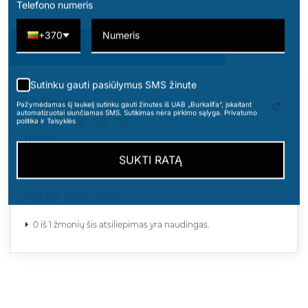
Telefono numeris
+370
PARAŠYKITE SAVO ATSILIEPIMĄ
Sutinku gauti pasiūlymus SMS žinute
Vertinimas
Pažymėdamas šį laukelį sutinku gauti žinutes iš UAB „Burkalifa“, įskaitant
automatizuotai siunčiamas SMS. Sutikimas nėra pirkimo sąlyga. Privatumo
politika ir Taisyklės
ILONA
2025-12-17
SUKTI RATĄ
MALONUS KVAPAS
patiko, netgi labai
0 iš 1 žmonių šis atsiliepimas yra naudingas.