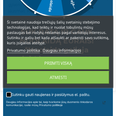
5€ nuolaida
Deja...
gyvenimo būdas, nesibaigiantis šventės
jausmas. Kiekvienas lašas alsuoja šiluma,
egzotika ir rafinuotu saldumu, kuris kviečia šokti
Ši svetainė naudoja trečiųjų šalių svetainių stebėjimo
per gyvenimą su šypsena ir pasitikėjimu.
technologijas, kad teiktų ir nuolat tobulintų mūsų
SUK RATĄ IR GAUK
Pasinerk į kvapų šventę su Nanine Fiesta!
paslaugas bei rodytų reklamas pagal vartotojų interesus.
Sutinku ir galiu bet kada atšaukti ar pakeisti savo sutikimą,
NUOLAIDĄ EURAIS!
Viršutinės natos
: bergamotė, datulė,
kuris įsigalios ateityje.
cinamonas, kalendra
*Nuolaida galioja
Privatumo politika
Daugiau informacijos
Širdies natos:
šokoladinis irisas, kokosas,
apsipirkimams nuo 49 € !
grietinėlė, vanilinis cukrus
PRIIMTI VISKĄ
Pagrindinės natos:
muskusas, gintaras,
ATMESTI
benzoinas, ąžuolo samanos
Sutinku gauti naujienas ir pasiūlymus el. paštu.
Daugiau informacijos apie tai, kaip tvarkome jūsų duomenis rinkodaros
ATSILIEPIMAI
komunikacijai, rasite mūsų Privatumo politikoje