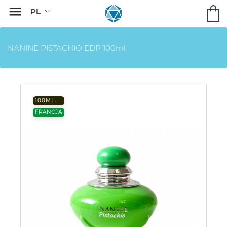

NANINE PISTACHIO EDP 100ml.
100ML.
FRANCJA