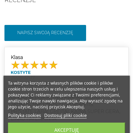
NAPISZ SWOJĄ RECENZJĘ
Klasa
KOSTYTE
2025-12-17
Ta witryna korzysta z własnych plików cookie i plików
UŽBURIANTIS
cookie stron trzecich w celu ulepszenia naszych usług i
pokazywać Ci reklamy związane z Twoimi preferencjami,
GERAS IR IŠSKIRTINIS KVAPAS, ŠILTAS,
analizując Twoje nawyki nawigacja. Aby wyrazić zgodę na
JAUKUS, MALONUS, UŽBURIANTIS.
jego użycie, naciśnij przycisk Akceptuj.
PRISTATĖ LABAI GREITAI, KAINA SUPER GERA,
Polityka cookies
Dostosuj pliki cookie
LIKAU PATENKINTA
AKCEPTUJĘ