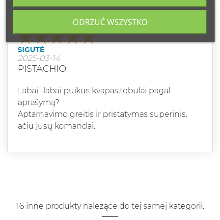
ODRZUĆ WSZYSTKO
Klasa
SIGUTĖ
2025-03-14
PISTACHIO
Labai -labai puikus kvapas,tobulai pagal
aprašymą?
Aptarnavimo greitis ir pristatymas superinis.
ačiū jūsų komandai.
16 inne produkty należące do tej samej kategorii: