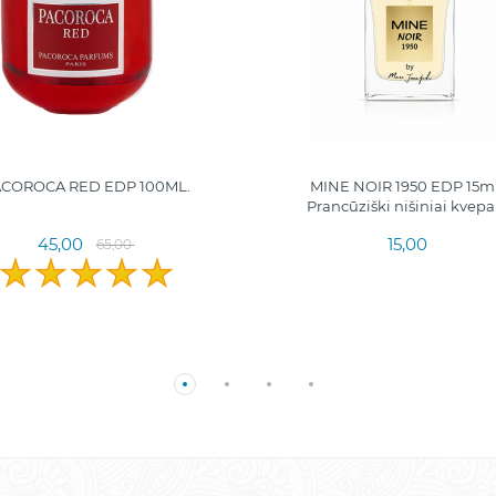
ACOROCA RED EDP 100ML.
MINE NOIR 1950 EDP 15ml.
Prancūziški nišiniai kvepa
45,00
15,00
65,00