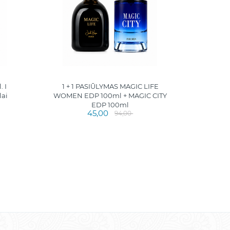
 I
1 + 1 PASIŪLYMAS MAGIC LIFE
lai
WOMEN EDP 100ml + MAGIC CITY
EDP 100ml
45,00
94,00