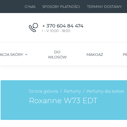
O NAS
SPOSOBY PŁATNOŚCI
TERMINY DOSTAWY
+ 370 604 84 474
I - V: 10:00 - 18:00
DO
ACJA SKÓRY
MAKIJAŻ
P
WŁOSÓW
Strona główna
Perfumy
Perfumy dla kobiet
Roxanne W73 EDT