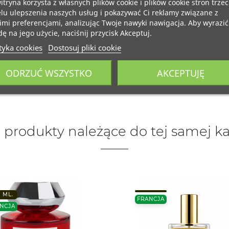
itryna korzysta z własnych plików cookie i plików cookie stron trzec
lu ulepszenia naszych usług i pokazywać Ci reklamy związane z
mi preferencjami, analizując Twoje nawyki nawigacja. Aby wyrazić
ę na jego użycie, naciśnij przycisk Akceptuj.
tyka cookies
Dostosuj pliki cookie
ODRZUĆ WSZYSTKO
AKCEPTUJĘ
 produkty należące do tej samej ka
 ML.
FRANCJA
NCJA