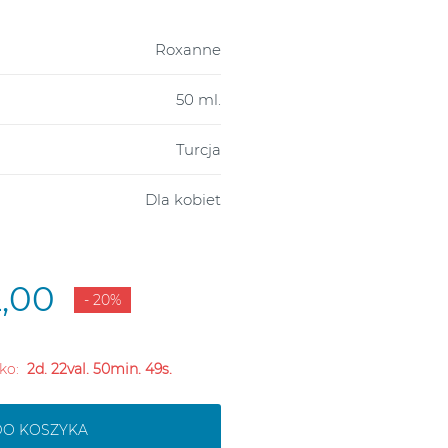
Roxanne
50 ml.
Turcja
Dla kobiet
2,00
- 20%
iko:
2d. 22val. 50min. 48s.
DO KOSZYKA