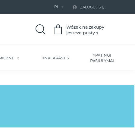
PL


ZALOGUJ SIĘ
Wózek na zakupy
jeszcze pusty :(
YPATINGI
MICZNE
TINKLARAŠTIS
PASIŪLYMAI