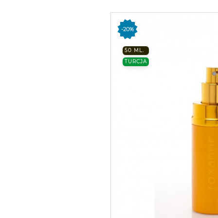
-20%
50 ML.
TURCJA