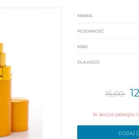
MARKA
POJEMNOŚĆ
KRAJ
DLA KOGO
1
15,00
Iki akcijos pabaigos l
DODAJ 