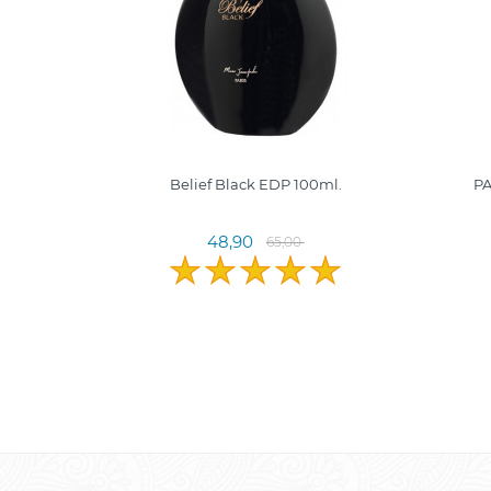
 100 ml
Belief Black EDP 100ml.
P
48,90
65,00