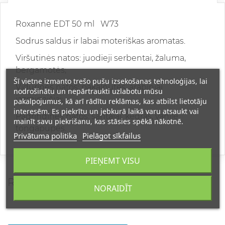
Roxanne EDT 50 ml W73
Sodrus saldus ir labai moteriškas aromatas.
Viršutinės natos: juodieji serbentai, žaluma,
bergamotės;
Šī vietne izmanto trešo pušu izsekošanas tehnoloģijas, lai
Vidurinės natos: pakalnutės, arabiniai
nodrošinātu un nepārtraukti uzlabotu mūsu
jazminaičiai;
pakalpojumus, kā arī rādītu reklāmas, kas atbilst lietotāju
interesēm. Es piekrītu un jebkurā laikā varu atsaukt vai
Pagrindinės natos: santalai, kedras, vanilė,
mainīt savu piekrišanu, kas stāsies spēkā nākotnē.
tongapupės.
Privātuma politika
Pielāgot sīkfailus
PIEŅEMT VISU
REVIEWS
NORAIDĪT