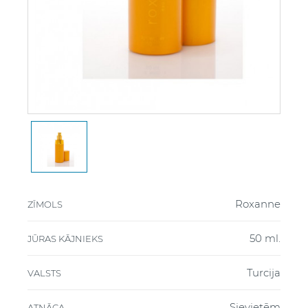
Roxanne
ZĪMOLS
50 ml.
JŪRAS KĀJNIEKS
Turcija
VALSTS
Sievietēm
ATNĀCA