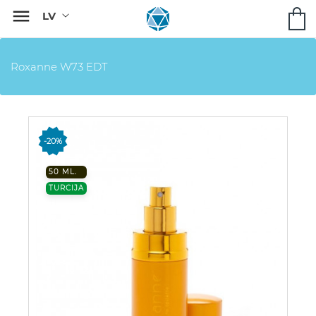

Roxanne W73 EDT
-20%
50 ML.
TURCIJA