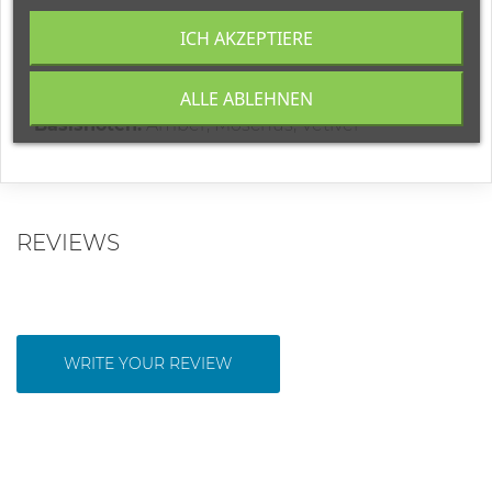
Kopfnoten:
Bergamotte, rosa Pfeffer,
ICH AKZEPTIERE
Kardamom;
Herznoten:
Leder, Virginiazeder, Guajakholz;
ALLE ABLEHNEN
Basisnoten:
Amber, Moschus, Vetiver
REVIEWS
WRITE YOUR REVIEW