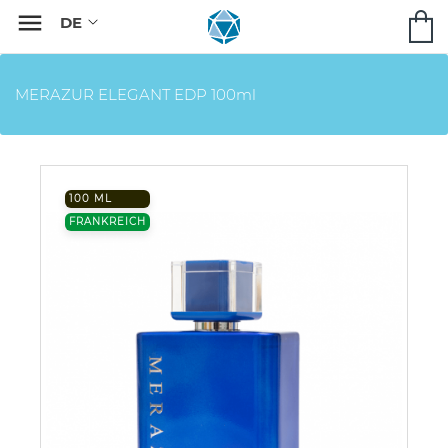

MERAZUR ELEGANT EDP 100ml
100 ML
FRANKREICH