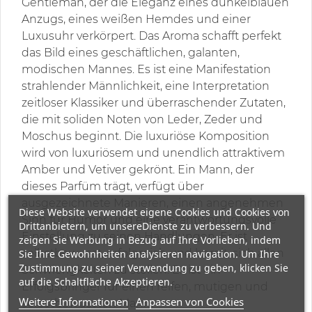
Gentleman, der die Eleganz eines dunkelblauen
Anzugs, eines weißen Hemdes und einer
Luxusuhr verkörpert. Das Aroma schafft perfekt
das Bild eines geschäftlichen, galanten,
modischen Mannes. Es ist eine Manifestation
strahlender Männlichkeit, eine Interpretation
zeitloser Klassiker und überraschender Zutaten,
die mit soliden Noten von Leder, Zeder und
Moschus beginnt. Die luxuriöse Komposition
wird von luxuriösem und unendlich attraktivem
Amber und Vetiver gekrönt. Ein Mann, der
dieses Parfüm trägt, verfügt über
ausgezeichnete Manieren, einen angenehmen
Diese Website verwendet eigene Cookies und Cookies von
Sinn für Humor und eine verantwortungsvolle
Drittanbietern, um unsereDienste zu verbessern. Und
Einstellung zu seinen Handlungen. Er ist
zeigen Sie Werbung in Bezug auf Ihre Vorlieben, indem
selbstbewusst, erfolgreich und bereit, sich allen
Sie Ihre Gewohnheiten analysieren navigation. Um Ihre
Zustimmung zu seiner Verwendung zu geben, klicken Sie
Schwierigkeiten zu stellen. Es ist ein
auf die Schaltfläche Akzeptieren.
Erfolgsbringer für einen reifen, mutigen und
Weitere Informationen
Anpassen von Cookies
selbstbewussten Mann.