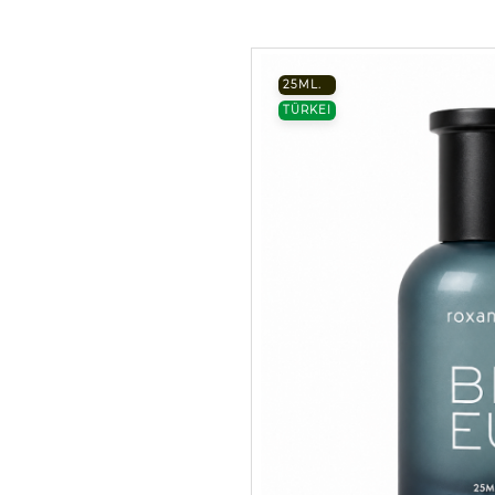
25ML.
TÜRKEI