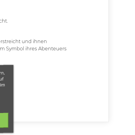
cht.
rstreicht und ihnen
 zum Symbol ihres Abenteuers
rn,
uf
 Um