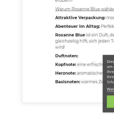
erobern!
Warum Roxanne Blue wähle
Attraktive Verpackung:
mod
Abenteuer im Alltag:
Perfekt
Roxanne Blue
ist ein Duft,
gleichzeitig hilft, sich jed
wird!
Duftnoten:
Dies
Kopfnote:
eine erfrischende
um 
Ihre
Herznote:
aromatischer Salbe
Ihre
Scha
Basisnoten:
warmes Zedernh
Wei