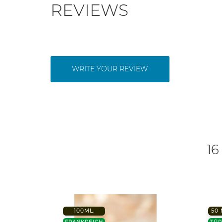
REVIEWS
WRITE YOUR REVIEW
16
100ML.
50 