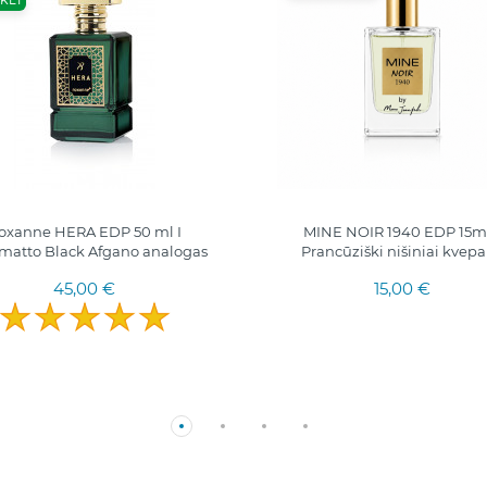
KEI
oxanne HERA EDP 50 ml I
MINE NOIR 1940 EDP 15ml.
matto Black Afgano analogas
Prancūziški nišiniai kvepa
45,00 €
15,00 €