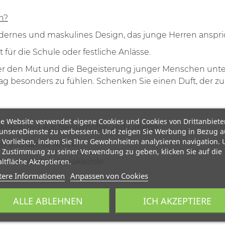
n?
ernes und maskulines Design, das junge Herren anspri
 für die Schule oder festliche Anlässe.
 der den Mut und die Begeisterung junger Menschen unte
en Tag besonders zu fühlen. Schenken Sie einen Duft, der
e Website verwendet eigene Cookies und Cookies von Drittanbiete
 Mischung aus Bergamotte und Limette.
unsereDienste zu verbessern. Und zeigen Sie Werbung in Bezug a
 Vorlieben, indem Sie Ihre Gewohnheiten analysieren navigation.
i und sanfte Minze.
 Zustimmung zu seiner Verwendung zu geben, klicken Sie auf die
ltfläche Akzeptieren.
olz und Moschusakkorde.
tere Informationen
Anpassen von Cookies
ALLE ABLEHNEN
ICH AKZEPTIERE