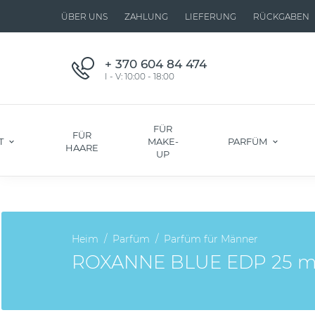
ÜBER UNS
ZAHLUNG
LIEFERUNG
RÜCKGABEN
+ 370 604 84 474
I - V: 10:00 - 18:00
FÜR
FÜR
T
MAKE-
PARFÜM
HAARE
UP
Heim
Parfüm
Parfüm für Männer
ROXANNE BLUE EDP 25 ml