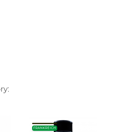
ry:
25ML.
FRANKREICH