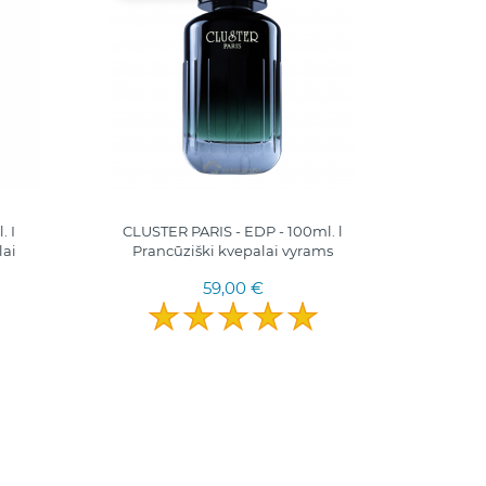
TÜRKE
 I
CLUSTER PARIS - EDP - 100ml. l
ROX
lai
Pranсūziški kvepalai vyrams
59,00 €