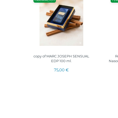
FRANKREICH
TÜR
OLI EDP
copy of MARC JOSEPH SENSUAL
R
EDP 100 ml.
Naso
75,00 €