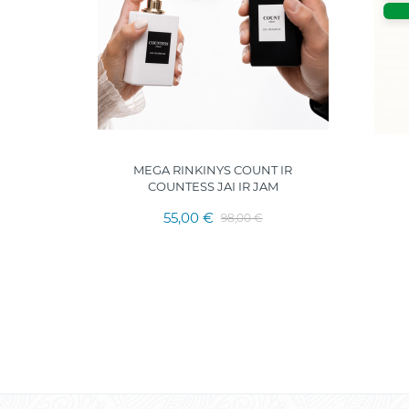
ery EDP
MEGA RINKINYS COUNT IR
nalogas
COUNTESS JAI IR JAM
55,00 €
98,00 €