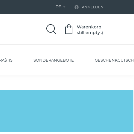
DE


ANMELDEN
Warenkorb
still empty :(
RAŠTIS
SONDERANGEBOTE
GESCHENKGUTSCH