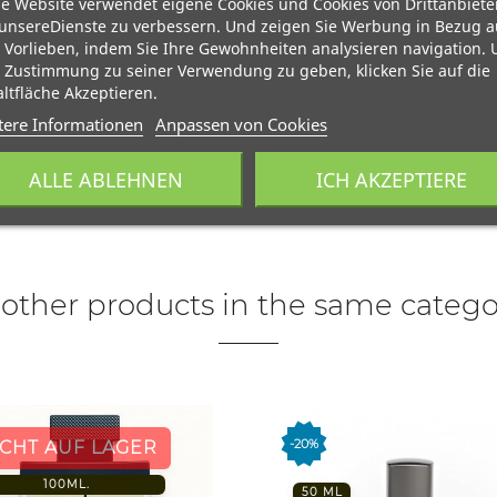
e Website verwendet eigene Cookies und Cookies von Drittanbiete
unsereDienste zu verbessern. Und zeigen Sie Werbung in Bezug a
 Vorlieben, indem Sie Ihre Gewohnheiten analysieren navigation.
 Zustimmung zu seiner Verwendung zu geben, klicken Sie auf die
ltfläche Akzeptieren.
tere Informationen
Anpassen von Cookies
ALLE ABLEHNEN
ICH AKZEPTIERE
 other products in the same catego
-20%
ICHT AUF LAGER
100ML.
50 ML