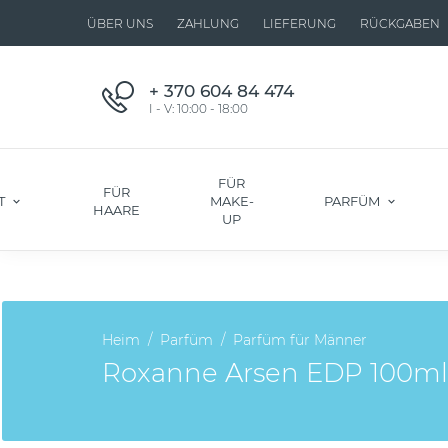
ÜBER UNS
ZAHLUNG
LIEFERUNG
RÜCKGABEN
+ 370 604 84 474
I - V: 10:00 - 18:00
FÜR
FÜR
T
MAKE-
PARFÜM
HAARE
UP
Heim
Parfüm
Parfüm für Männer
Roxanne Arsen EDP 100ml. I