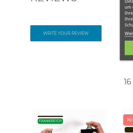
Dies
um 
Ihre
Ihre
Scha
Wei
WRITE YOUR REVIEW
16
N
FRANKREICH