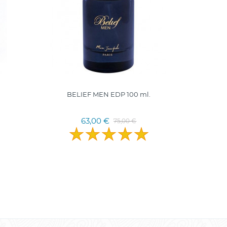
BELIEF MEN EDP 100 ml.
MINE
Pranc
63,00 €
75,00 €