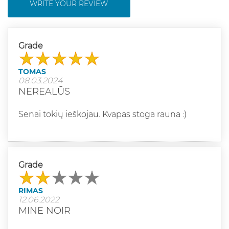
WRITE YOUR REVIEW
Grade
TOMAS
08.03.2024
NEREALŪS
Senai tokių ieškojau. Kvapas stoga rauna :)
Grade
RIMAS
12.06.2022
MINE NOIR