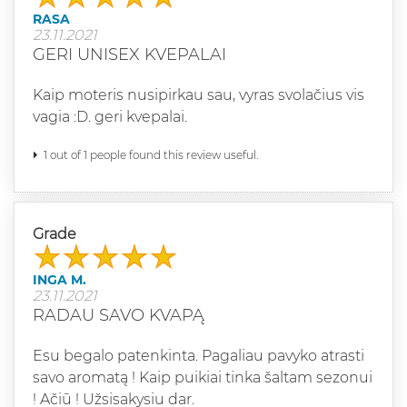
RASA
23.11.2021
GERI UNISEX KVEPALAI
Kaip moteris nusipirkau sau, vyras svolačius vis
vagia :D. geri kvepalai.
1 out of 1 people found this review useful.
Grade
INGA M.
23.11.2021
RADAU SAVO KVAPĄ
Esu begalo patenkinta. Pagaliau pavyko atrasti
savo aromatą ! Kaip puikiai tinka šaltam sezonui
! Ačiū ! Užsisakysiu dar.