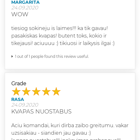
MARGARITA
24.09.2020
WOW
tiesiog sokineju is laimes!!! ka tik gavau!
pasakiskas kvapas! butent toks, kokio ir
tikejausi! aciuuuu :) tikiuosi ir laikysis ilgai :)
1 out of 1 people found this review useful.
Grade
RASA
24.09.2020
KVAPAS NUOSTABUS
Aciu komandai, kuri dirba zaibo greitumu. vakar
uzsisakiau - siandien jau gavau :)