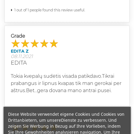
1 out of 1 people found this review useful.
Grade
EDITA Z
08.11.2021
EDITA
Tokia kvepalų sudėtis visada patikdavo.Tikrai
prabangus ir lipnus kvapas tik man gerokai per
aštrus.Bet...gera dovana mano antrai pusei.
Diese Website verwendet eigene Cookies und Cookies von
Drittanbietern, um unsereDienste zu verbessern. Und
Grade
zeigen Sie Werbung in Bezug auf Ihre Vorlieben, indem
Sie Ihre Gewohnheiten analysieren navigation. Um Ihre