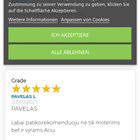
JULIJA
Zustimmung zu seiner Verwendung zu geben, klicken Sie
07.10.2021
auf die Schaltfläche Akzeptieren.
PRABANGUS AROMATAS
Weitere Informationen
Anpassen von Cookies
viskas patiko, kvapas visiskai atitinka aprasyma,
ICH AKZEPTIERE
ipakavimas labai grazus, prabangus, laikosi ilgai,
siunta gavau nerealiai greitai, sekancia diena. 10
balu :)
ALLE ABLEHNEN
Grade
PAVELAS L
03.09.2021
PAVELAS
Labai patiko,rekomenduoju ne tik moterims
bet ir vyrams.Aciu