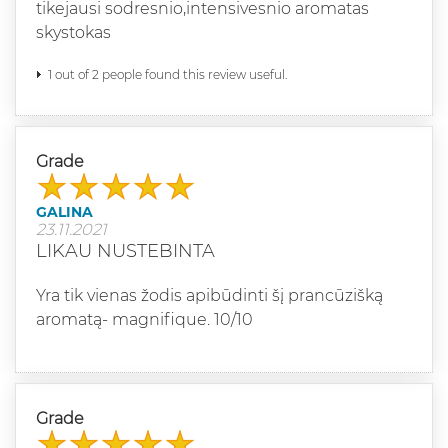
tikejausi sodresnio,intensivesnio aromatas
skystokas
1 out of 2 people found this review useful.
Grade
GALINA
23.11.2021
LIKAU NUSTEBINTA
Yra tik vienas žodis apibūdinti šį prancūzišką
aromatą- magnifique. 10/10
Grade