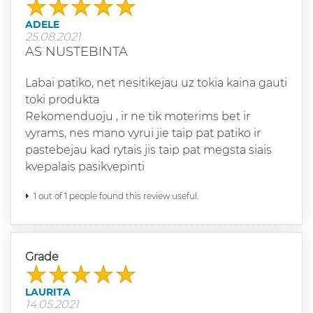
ADELE
25.08.2021
AS NUSTEBINTA
Labai patiko, net nesitikejau uz tokia kaina gauti
toki produkta
Rekomenduoju , ir ne tik moterims bet ir
vyrams, nes mano vyrui jie taip pat patiko ir
pastebejau kad rytais jis taip pat megsta siais
kvepalais pasikvepinti
1 out of 1 people found this review useful.
Grade
LAURITA
14.05.2021