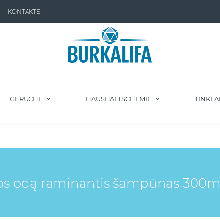
KONTAKTE
GERÜCHE
HAUSHALTSCHEMIE
TINKLA
os odą raminantis šampūnas 300m