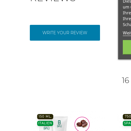
Dies
um 
Ihre
Ihre
Scha
Wei
WRITE YOUR REVIEW
16
150 ML.
750
ITALIEN
SPA