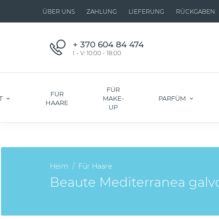
ÜBER UNS
ZAHLUNG
LIEFERUNG
RÜCKGABEN
+ 370 604 84 474
I - V: 10:00 - 18:00
FÜR
FÜR
T
MAKE-
PARFÜM
HAARE
UP
Heim
Für Haare
Beaute Mediterranea galv