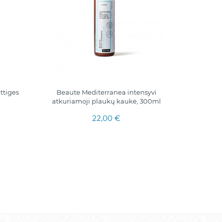
ttiges
Beaute Mediterranea intensyvi
1 + 1
atkuriamoji plaukų kaukė, 300ml
Kräuters
22,00 €