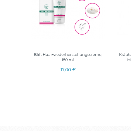
poo für
Blift Haarwiederherstellungscreme,
Kräut
150 ml.
- M
17,00 €