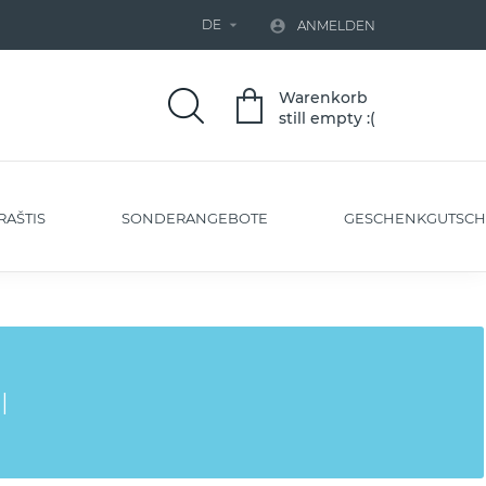
DE


ANMELDEN
Warenkorb
still empty :(
RAŠTIS
SONDERANGEBOTE
GESCHENKGUTSCH
l