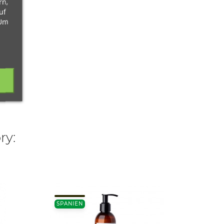
rn,
uf
 Um
ry:
SPANIEN