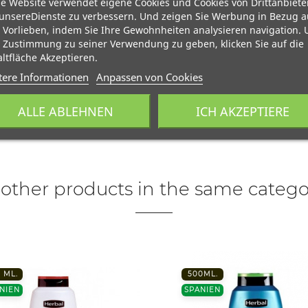
e Website verwendet eigene Cookies und Cookies von Drittanbiete
unsereDienste zu verbessern. Und zeigen Sie Werbung in Bezug a
 Vorlieben, indem Sie Ihre Gewohnheiten analysieren navigation.
 Zustimmung zu seiner Verwendung zu geben, klicken Sie auf die
ltfläche Akzeptieren.
tere Informationen
Anpassen von Cookies
ALLE ABLEHNEN
ICH AKZEPTIERE
 other products in the same catego
 ML.
500ML.
NIEN
SPANIEN