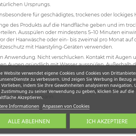
atürlichen Ursprungs.
insbesondere für geschädigtes, trockenes oder lockiges H
nge des Produkts auf die Handfläche geben und im tro
 verteilen. Ausspülen oder mindestens 5–10 Minuten einwir
or der Haarwäsche oder ein- bis zweimal pro Monat auf 
Hitzeschutz mit Haarstyling-Geräten verwenden.
en Anwendung. Nicht verschlucken. Kontakt mit Augen
den Augen gründlich mit Wasser ausspülen. Außerhalb d
e Website verwendet eigene Cookies und Cookies von Drittanbiete
unsereDienste zu verbessern. Und zeigen Sie Werbung in Bezug a
-19-Alkan, Cannabis Sativa-Samenöl, Crambe Abyssinica
 Vorlieben, indem Sie Ihre Gewohnheiten analysieren navigation.
öl, Humulus Lupulus-Extrakt, Tocopherol, Ethylferulat
 Zustimmung zu seiner Verwendung zu geben, klicken Sie auf die
onon, Linalool, Cumarin.
ltfläche Akzeptieren.
tere Informationen
Anpassen von Cookies
ALLE ABLEHNEN
ICH AKZEPTIERE