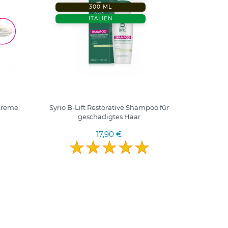
300 ML
ITALIEN
creme,
Syrio B-Lift Restorative Shampoo für
Beaut
geschädigtes Haar
atkuria
17,90 €