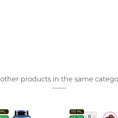
 other products in the same catego
0ML.
150 ML.
NIEN
ITALIEN