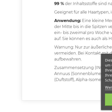
99 %
der Inhaltsstoffe sind n
Geeignet für alle Haartypen, 
Anwendung:
Eine kleine Me
der Mitte bis in die Spitzen
ein- bis zweimal pro Woche v
auf. Sie können es auch als 
Warnung: Nur zur äußerlich
vermeiden. Bei Kontakt mit 
aufbewahren.
Dies
um 
Zusammensetzung (INCI): C15
Ihre
Annuus (Sonnenblumen)-Samen
Ihre
(Duftstoff), Alpha-Isomethyli
Scha
Wei