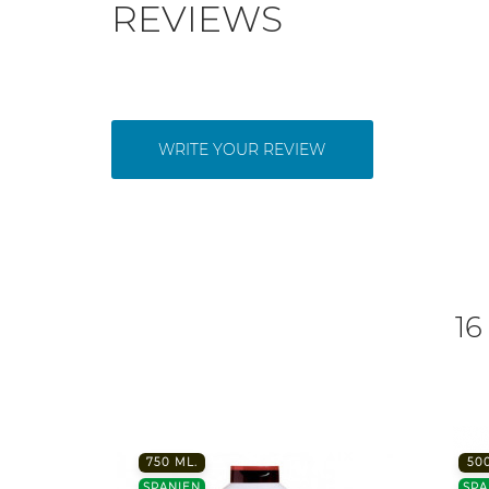
REVIEWS
WRITE YOUR REVIEW
16
750 ML.
50
SPANIEN
SPA