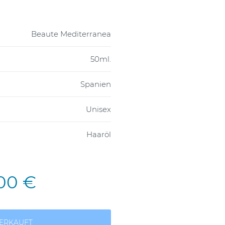
Beaute Mediterranea
50ml.
Spanien
Unisex
Haaröl
,00 €
ERKAUFT