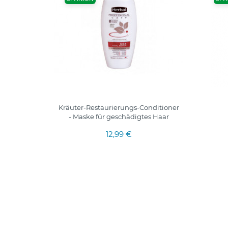
nelles
Kräuter-Restaurierungs-Conditioner
rtes Haar
- Maske für geschädigtes Haar
12,99 €