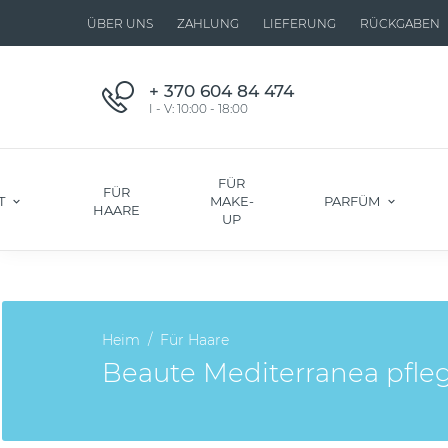
ÜBER UNS
ZAHLUNG
LIEFERUNG
RÜCKGABEN
+ 370 604 84 474
I - V: 10:00 - 18:00
FÜR
FÜR
T
MAKE-
PARFÜM
HAARE
UP
Heim
Für Haare
Beaute Mediterranea pfleg