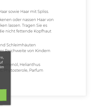
aar sowie Haar mit Spliss.
ckenen oder nassen Haar von
ken lassen. Tragen Sie es
die nicht fettende Kopfhaut
 und Schleimhäuten
er Reichweite von Kindern
rn,
uf
-Samenöl, Helianthus
 Um
, Phytosterole, Parfum