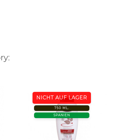
ry:
NICHT AUF LAGER
SPANI
750 ML.
SPANIEN