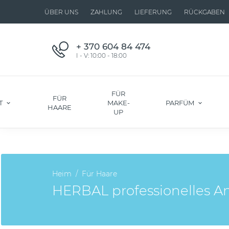
ÜBER UNS
ZAHLUNG
LIEFERUNG
RÜCKGABEN
+ 370 604 84 474
I - V: 10:00 - 18:00
FÜR
FÜR
T
MAKE-
PARFÜM
HAARE
UP
Heim
Für Haare
HERBAL professionelles 