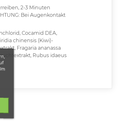
reiben, 2-3 Minuten
ACHTUNG: Bei Augenkontakt
mchlorid, Cocamid DEA,
idia chinensis (Kiwi)-
extrakt, Fragaria ananassa
 Fruchtextrakt, Rubus idaeus
rn,
uf
 Um