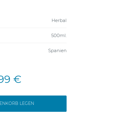
Herbal
500ml.
Spanien
,99 €
RENKORB LEGEN