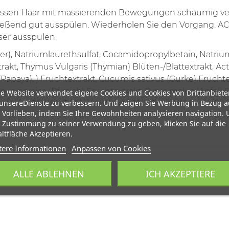
ssen Haar mit massierenden Bewegungen schaumig ver
ließend gut ausspülen. Wiederholen Sie den Vorgang. 
ser ausspülen.
r), Natriumlaurethsulfat, Cocamidopropylbetain, Natriu
t, Thymus Vulgaris (Thymian) Blüten-/Blattextrakt, Actir
(Papaya). ) Fruchtextrakt, Cucumis sativus (Gurke) Frucht
nus persica (Pfirsich) Fruchtextrakt, Pyrus malus (Apfel)
e Website verwendet eigene Cookies und Cookies von Drittanbiete
unsereDienste zu verbessern. Und zeigen Sie Werbung in Bezug a
octone Olamin, Polyquatemium-10 . , Citronellol.
 Vorlieben, indem Sie Ihre Gewohnheiten analysieren navigation.
 Zustimmung zu seiner Verwendung zu geben, klicken Sie auf die
ltfläche Akzeptieren.
tere Informationen
Anpassen von Cookies
ALLE ABLEHNEN
ICH AKZEPTIERE