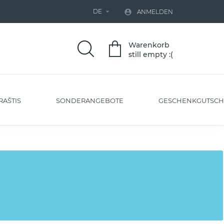
DE


ANMELDEN
Warenkorb
still empty :(
RAŠTIS
SONDERANGEBOTE
GESCHENKGUTSCH