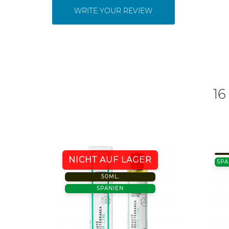
WRITE YOUR REVIEW
16
NICHT AUF LAGER
SPA
50ML.
SPANIEN