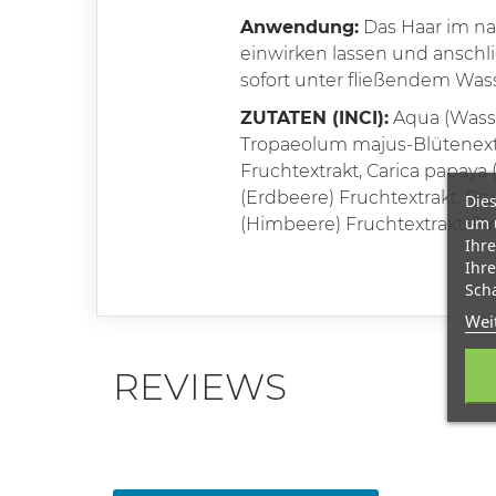
Anwendung:
Das Haar im na
einwirken lassen und ansch
sofort unter fließendem Was
ZUTATEN (INCI):
Aqua (Wasse
Tropaeolum majus-Blütenextrak
Fruchtextrakt, Carica papaya 
(Erdbeere) Fruchtextrakt, Pru
Dies
um 
(Himbeere) Fruchtextrakt, Pir
Ihre
Ihre
Scha
Wei
REVIEWS