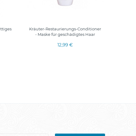
ttiges
Kräuter-Restaurierungs-Conditioner
Beaut
- Maske für geschädigtes Haar
atkuria
12,99 €