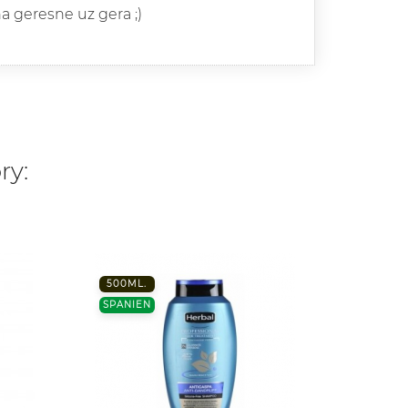
ina geresne uz gera ;)
ry:
500ML.
750 M
SPANIEN
SPANI