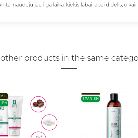
nta, naudoju jau ilga laika. kiekis labai labai didelis, o ka
 other products in the same catego
 ML.
SPANIEN
LIEN