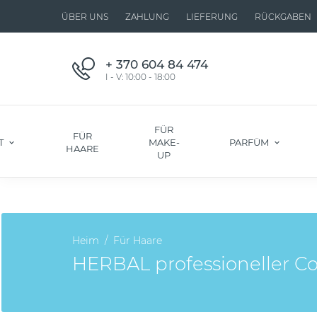
ÜBER UNS
ZAHLUNG
LIEFERUNG
RÜCKGABEN
+ 370 604 84 474
I - V: 10:00 - 18:00
FÜR
FÜR
T
MAKE-
PARFÜM
HAARE
UP
Heim
Für Haare
HERBAL professioneller Con