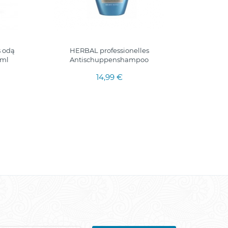
s odą
HERBAL professionelles
Herbal
0ml
Antischuppenshampoo
14,99 €