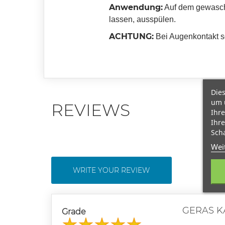
Anwendung:
Auf dem gewasche
lassen, ausspülen.
ACHTUNG:
Bei Augenkontakt s
Dies
um 
REVIEWS
Ihre
Ihre
Scha
Wei
WRITE YOUR REVIEW
GERAS K
Grade