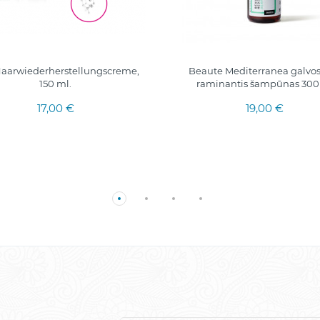
 Haarwiederherstellungscreme,
Beaute Mediterranea galvo
150 ml.
raminantis šampūnas 30
17,00 €
19,00 €