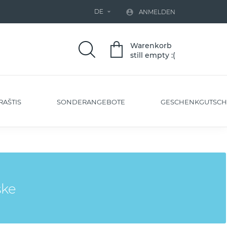
DE


ANMELDEN
Warenkorb
still empty :(
RAŠTIS
SONDERANGEBOTE
GESCHENKGUTSCH
ske