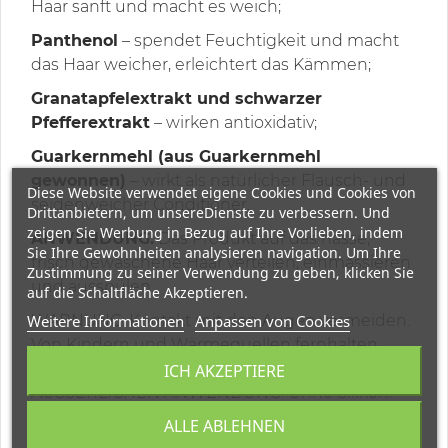
Haar sanft und macht es weich;
Panthenol
– spendet Feuchtigkeit und macht
das Haar weicher, erleichtert das Kämmen;
Granatapfelextrakt und schwarzer
Pfefferextrakt
– wirken antioxidativ;
Guarkernmehl (aus Guarkernmehl
gewonnen)
– wirkt als natürlicher Flausch- und
Diese Website verwendet eigene Cookies und Cookies von
seidenweicher Conditioner.
Drittanbietern, um unsereDienste zu verbessern. Und
zeigen Sie Werbung in Bezug auf Ihre Vorlieben, indem
ANWENDUNG:
Das Produkt auf das nasse,
Sie Ihre Gewohnheiten analysieren navigation. Um Ihre
frisch gewaschene Haar verteilen, einmassieren
Zustimmung zu seiner Verwendung zu geben, klicken Sie
und ausspülen.
auf die Schaltfläche Akzeptieren.
WARNUNG: Kontakt mit den Augen vermeiden.
Weitere Informationen
Anpassen von Cookies
Von Kindern und Wärmequellen fernhalten.
KOSMETISCHES PRODUKT NUR ZUR
ICH AKZEPTIERE
ÄUSSERLICHEN ANWENDUNG. Ohne Silikon.
Ohne Farbstoffe. Ohne Patrouille. Ohne PEG.
ALLE ABLEHNEN
Klinisch und dermatologisch getestet. Getestet