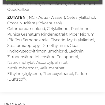
auf Nickel, Chrom, Colbat, Arsen, Cadmium und
Quecksilber.
ZUTATEN
(INCI): Aqua (Wasser), Cetearylalkohol,
Cocos Nucifera (Kokosnussöl),
Cetrimoniumchlorid, Cetylalkohol, Panthenol,
Punica Granatum Rindenextrakt, Piper Nigrum
(Pfeffer) Samenextrakt, Glycerin, Myristylalkohol,
Stearamidopropyl Dimethylamin, Guar
Hydroxypropyltrimoniumchlorid, Lecithin,
Zitronensäure, Milchsäure, Tocopherol,
Natriumphytat, Ascorbylpalmitat,
Natriumbenzoat, Kaliumsorbat,
Ethylhexylglycerin, Phenoxyethanol, Parfum
(Duftstoff).
REVIEWS