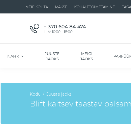
MEIE KOHTA
MAKSE
KOHALETOIMETAMINE
TAG
+ 370 604 84 474
I - V: 10:00 - 18:00
JUUSTE
MEIGI
NAHK
PARFÜÜ
JAOKS
JAOKS
Kodu
Juuste jaoks
Blift kaitsev taastav palsam