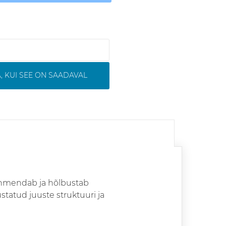
, KUI SEE ON SAADAVAL
pehmendab ja hõlbustab
statud juuste struktuuri ja