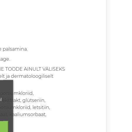
e palsamina.
tage.
ILINE TOODE AINULT VÄLISEKS
elt ja dermatoloogiliselt
imooniumkloriid,
l
kstrakt, glütseriin,
iumkloriid, letsitiin,
aat, kaaliumsorbaat,