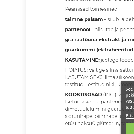
Peamised toimeained:
taimne palsam
– silub ja p
pantenool
- niisutab ja pe
granaatõuna ekstrakt ja mu
guarkummi (ektraheeritud 
KASUTAMINE:
jaotage toode 
HOIATUS: Vältige silma satt
KASUTAMISEKS. Ilma silikoonita.
testitud. Testitud nikli, kroo
See 
pakk
KOOSTISOSAD
(INCI): vesi (
vast
tsetüülalkohol, pantenool, pu
taga
dimetüülalumiini guarüül-, g
Priv
sidrunhape, piimhape, tokofe
etüülheksüülglütseriin, feno