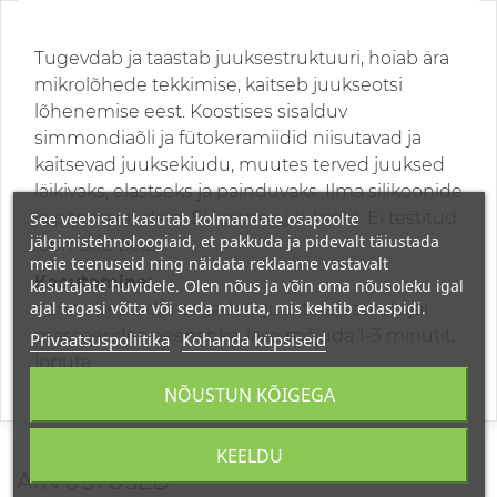
Tugevdab ja taastab juuksestruktuuri, hoiab ära
mikrolõhede tekkimise, kaitseb juukseotsi
lõhenemise eest. Koostises sisalduv
simmondiaõli ja fütokeramiidid niisutavad ja
kaitsevad juuksekiudu, muutes terved juuksed
läikivaks, elastseks ja painduvaks. Ilma silikoonide
ja parabeenideta. Ei koorma juukseid. Ei testitud
See veebisait kasutab kolmandate osapoolte
jälgimistehnoloogiaid, et pakkuda ja pidevalt täiustada
loomade peal.
meie teenuseid ning näidata reklaame vastavalt
Kasutamine:
kasutajate huvidele. Olen nõus ja võin oma nõusoleku igal
ajal tagasi võtta või seda muuta, mis kehtib edaspidi.
Kanna pestud/märgadele juustele, samal ajal
masseerides peanahka, lase mõjuda 1-3 minutit,
Privaatsuspoliitika
Kohanda küpsiseid
loputa.
NÕUSTUN KÕIGEGA
KEELDU
ARVUSTUSED