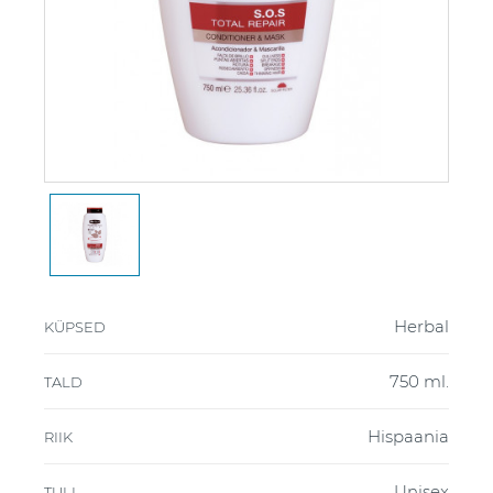
Herbal
KÜPSED
750 ml.
TALD
Hispaania
RIIK
Unisex
TULI