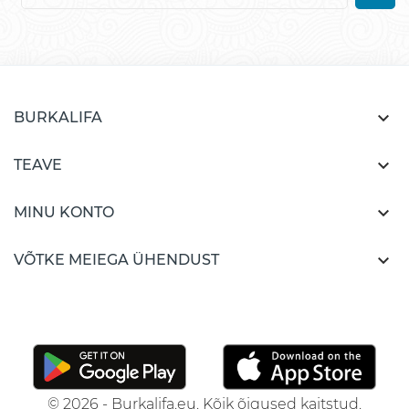

BURKALIFA

TEAVE

MINU KONTO

VÕTKE MEIEGA ÜHENDUST
© 2026 - Burkalifa.eu. Kõik õigused kaitstud.