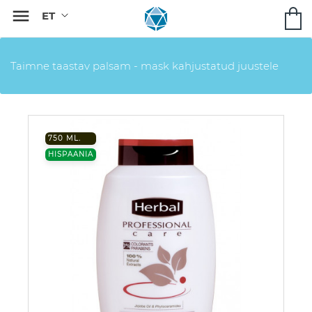

Taimne taastav palsam - mask kahjustatud juustele
750 ML.
HISPAANIA