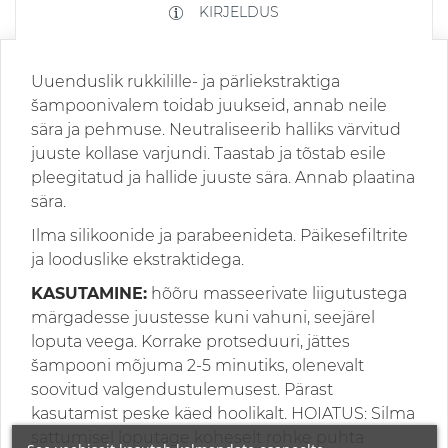
KIRJELDUS
Uuenduslik rukkilille- ja pärliekstraktiga
šampoonivalem toidab juukseid, annab neile
sära ja pehmuse. Neutraliseerib halliks värvitud
juuste kollase varjundi. Taastab ja tõstab esile
pleegitatud ja hallide juuste sära. Annab plaatina
sära.
Ilma silikoonide ja parabeenideta. Päikesefiltrite
ja looduslike ekstraktidega.
KASUTAMINE:
hõõru masseerivate liigutustega
märgadesse juustesse kuni vahuni, seejärel
loputa veega. Korrake protseduuri, jättes
šampooni mõjuma 2-5 minutiks, olenevalt
soovitud valgendustulemusest. Pärast
kasutamist peske käed hoolikalt. HOIATUS: Silma
sattumisel loputage koheselt rohke puhta