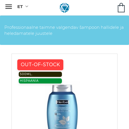

Professionaalne taimne valgendav šampoon hallidele ja
heledamatele juustele
OUT-OF-STOCK
500ML.
HISPAANIA