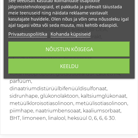
See veebisait kasutab kolmandate osapoolte
veega.
jälgimistehnoloogiaid, et pakkuda ja pidevalt täiustada
meie teenuseid ning näidata reklaame vastavalt
KOOSTIS (INCI):
vesi (vesi),
kasutajate huvidele. Olen nõus ja võin oma nõusoleku igal
naatriumlauretsulfaat, naatriumkloriid,
ajal tagasi võtta või seda muuta, mis kehtib edaspidi.
kokamidopropüülbetain, kokamiid-DEA,
Privaatsuspoliitika
Kohanda küpsiseid
tsüanuse (Centaurea cyanus) ekstrakt,
hüdrolüüsitud pärl, polükvaternium-10,
NÕUSTUN KÕIGEGA
polükvaternium-7,
etüülheksüülmetoksütsinnamaat,
KEELDU
glütsidopropüül, glütsidopropüül,
kokamidopropüül, glütsüüdearüül. Laureth-4,
parfüüm,
dinaatriumdistürüülbifenüüldisulfonaat,
sidrunhape, glükonolaktoon, kaltsiumglükonaat,
metüülkloroisotiasolinoon, metüülisotiasolinoon,
piimhape, naatriumbensoaat, kaaliumsorbaat,
BHT, limoneen, linalool, heksüül 0, 6, 6, 6 30.