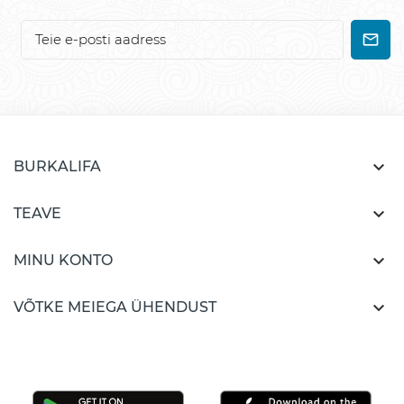

BURKALIFA

TEAVE

MINU KONTO

VÕTKE MEIEGA ÜHENDUST