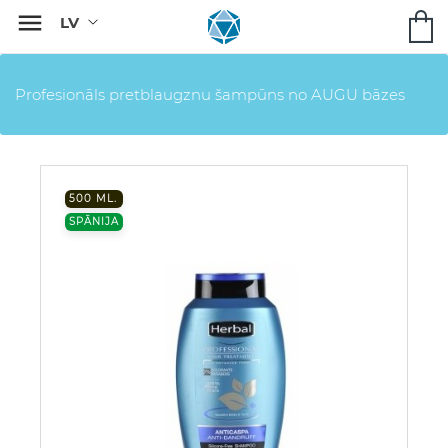

Profesionāls pretblaugznu šampūns no AUGU bāzes
500 ML.
SPĀNIJA