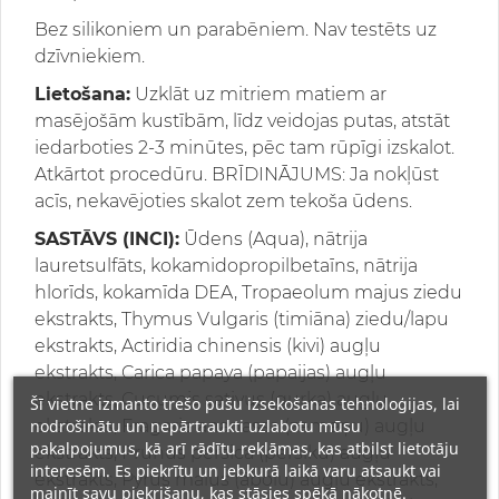
Bez silikoniem un parabēniem. Nav testēts uz
dzīvniekiem.
Lietošana:
Uzklāt uz mitriem matiem ar
masējošām kustībām, līdz veidojas putas, atstāt
iedarboties 2-3 minūtes, pēc tam rūpīgi izskalot.
Atkārtot procedūru. BRĪDINĀJUMS: Ja nokļūst
acīs, nekavējoties skalot zem tekoša ūdens.
SASTĀVS (INCI):
Ūdens (Aqua), nātrija
lauretsulfāts, kokamidopropilbetaīns, nātrija
hlorīds, kokamīda DEA, Tropaeolum majus ziedu
ekstrakts, Thymus Vulgaris (timiāna) ziedu/lapu
ekstrakts, Actiridia chinensis (kivi) augļu
ekstrakts, Carica papaya (papaijas) augļu
ekstrakts, Cucumis sativus (gurķa) augļu
Šī vietne izmanto trešo pušu izsekošanas tehnoloģijas, lai
nodrošinātu un nepārtraukti uzlabotu mūsu
ekstrakts, Fragaria ananassa (zemeņu) augļu
pakalpojumus, kā arī rādītu reklāmas, kas atbilst lietotāju
ekstrakts, Prunus persica (persiku) augļu
interesēm. Es piekrītu un jebkurā laikā varu atsaukt vai
ekstrakts, Pyrus malus (ābolu) augļu ekstrakts,
mainīt savu piekrišanu, kas stāsies spēkā nākotnē.