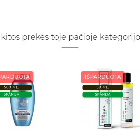
 kitos prekės toje pačioje kategorijo
ŠPARDUOTA
IŠPARDUOTA
500 ML.
50 ML.
SPĀNIJA
SPĀNIJA