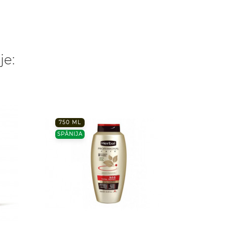
je:
750 ML
SPĀNIJ
SPĀNIJA