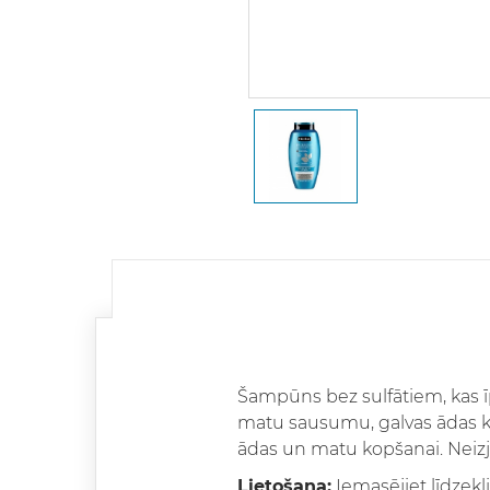
Šampūns bez sulfātiem, kas īp
matu sausumu, galvas ādas kai
ādas un matu kopšanai. Neizja
Lietošana:
Iemasējiet līdzekl