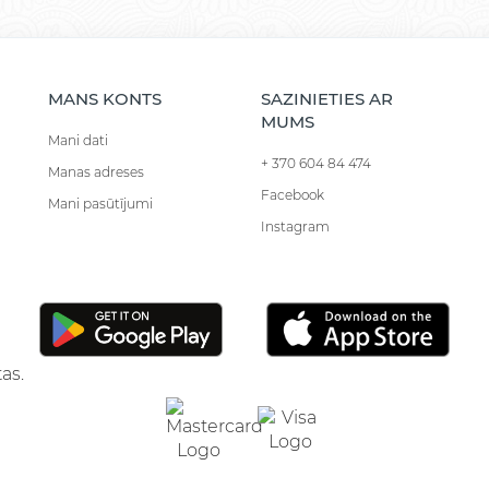
MANS KONTS
SAZINIETIES AR
MUMS
Mani dati
+ 370 604 84 474
Manas adreses
Facebook
Mani pasūtījumi
Instagram
as.