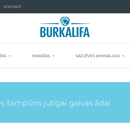
KONTAKTI
ŽAS
SMARŽAS
SADZĪVES ĶIMIKĀLIJAS
s šampūns jutīgai galvas ādai