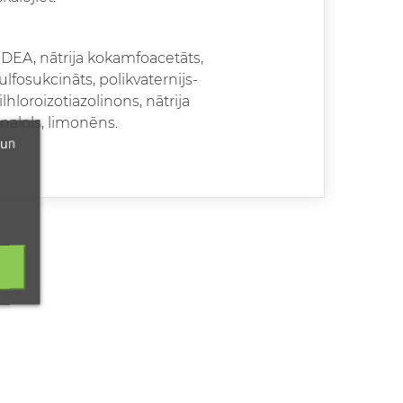
 DEA, nātrija kokamfoacetāts,
sulfosukcināts, polikvaternijs-
lhloroizotiazolinons, nātrija
inalols, limonēns.
 un