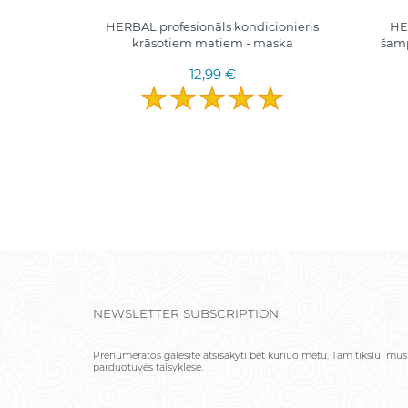
ESIONĀLS
HERBAL profesionāls kondicionieris
HE
MPŪNS
krāsotiem matiem - maska
šamp
 UN
12,99 €
NEWSLETTER SUBSCRIPTION
Prenumeratos galėsite atsisakyti bet kuriuo metu. Tam tikslui mūs
parduotuvės taisyklėse.