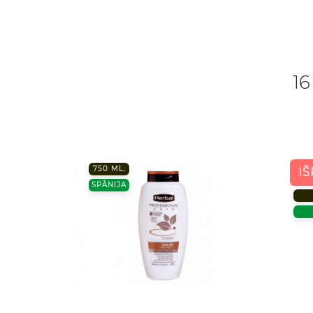
16
750 ML.
I
SPĀNIJA