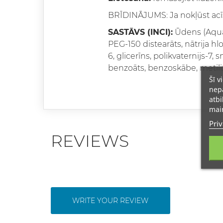
BRĪDINĀJUMS: Ja nokļūst acīs
SASTĀVS (INCI):
Ūdens (Aqua)
PEG-150 distearāts, nātrija hlo
6, glicerīns, polikvaternijs-7,
benzoāts, benzoskābe, metilizo
Šī v
nepā
atbi
main
Priv
REVIEWS
WRITE YOUR REVIEW