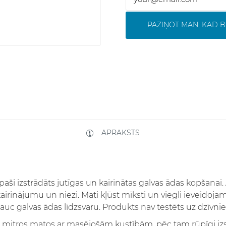
PAZIŅOT MAN, KAD B
APRAKSTS
aši izstrādāts jutīgas un kairinātas galvas ādas kopšanai
rinājumu un niezi. Mati kļūst mīksti un viegli ieveidojam
uc galvas ādas līdzsvaru. Produkts nav testēts uz dzīvni
i mitros matos ar masējošām kustībām, pēc tam rūpīgi izsk