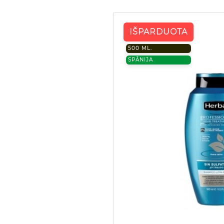
IŠPARDUOTA
500 ML.
SPĀNIJA