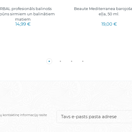
RBAL profesionāls balinošs
Beaute Mediterranea barojoš
ūns sirmiem un balinātiem
eļļa, 50 ml.
matiem
14,99 €
19,00 €
ų kontaktinę informaciją rasite