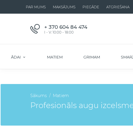
PAR MUMS
MAKSĀJUMS
PIEGĀDE
ATGRIEŠANA
+ 370 604 84 474
I - V: 10:00 - 18:00
ĀDAI
MATIEM
GRIMAM
SMAR
Sākums
Matiem
Profesionāls augu izcelsme