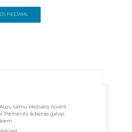
ŪS PIEEJAMS
. Auzu salmu ekstrakts novērš
i. Piemērots ikdienas galvas
ekiem.
alojiet.