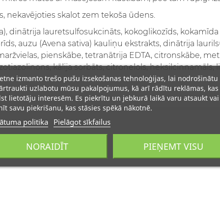
, nekavējoties skalot zem tekoša ūdens.
, dinātrija lauretsulfosukcināts, kokoglikozīds, kokamīda
rīds, auzu (Avena sativa) kauliņu ekstrakts, dinātrija lauril
 smaržvielas, pienskābe, tetranātrija EDTA, citronskābe, meti
tiazolinons, kālija sorbāts, citronelols, heksilcinnamāls, l
ietne izmanto trešo pušu izsekošanas tehnoloģijas, lai nodrošinātu
rtraukti uzlabotu mūsu pakalpojumus, kā arī rādītu reklāmas, kas
lst lietotāju interesēm. Es piekrītu un jebkurā laikā varu atsaukt vai
īt savu piekrišanu, kas stāsies spēkā nākotnē.
ātuma politika
Pielāgot sīkfailus
NORAIDĪT
PIEŅEMT VISU