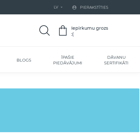
LV


PIERAKSTĪTIES
Iepirkumu grozs
:(
ĪPAŠIE
DĀVANU
BLOGS
PIEDĀVĀJUMI
SERTIFIKĀTI