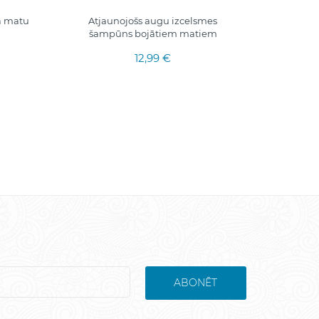
a matu
Atjaunojošs augu izcelsmes
Beaute 
šampūns bojātiem matiem
atkur
12,99 €
ABONĒT