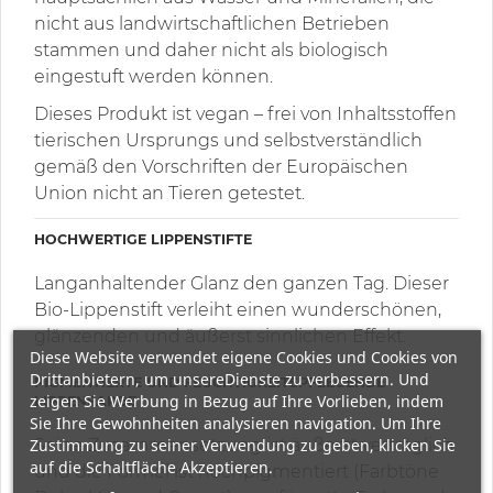
nicht aus landwirtschaftlichen Betrieben
stammen und daher nicht als biologisch
eingestuft werden können.
Dieses Produkt ist vegan – frei von Inhaltsstoffen
tierischen Ursprungs und selbstverständlich
gemäß den Vorschriften der Europäischen
Union nicht an Tieren getestet.
HOCHWERTIGE LIPPENSTIFTE
Langanhaltender Glanz den ganzen Tag. Dieser
Bio-Lippenstift verleiht einen wunderschönen,
glänzenden und äußerst sinnlichen Effekt.
Diese Website verwendet eigene Cookies und Cookies von
Drittanbietern, um unsereDienste zu verbessern. Und
PIGMENTIERTE UND FEUCHTIGKEITSPFLEGENDE
zeigen Sie Werbung in Bezug auf Ihre Vorlieben, indem
LIPPENFARBE
Sie Ihre Gewohnheiten analysieren navigation. Um Ihre
Seine Zusammensetzung ist äußerst verträglich
Zustimmung zu seiner Verwendung zu geben, klicken Sie
auf die Schaltfläche Akzeptieren.
und die Formel ist hochpigmentiert (Farbtöne