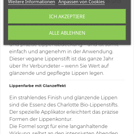
Dolce Vita und Grenat), was für satte Farbe und
Weitere Informationen
Anpassen von Cookies
ausdrucksstarke Lippen sorgt.
Der Farbton Rose Lumière sorgt für einen
ICH AKZEPTIERE
subtilen Glanz und einen weichen, schützenden
rosa Schleier.
ALLE ABLEHNEN
Der weiche Applikator ermöglicht eine schnelle
und präzise Lippenabdeckung – und ist somit
einfach und angenehm in der Anwendung.
Dieser vegane Lippenstift ist das ganze Jahr
über Ihr Verbündeter – wenn Sie Wert auf
glänzende und gepflegte Lippen legen.
Lippenfarbe mit Glanzeffekt
Ein strahlendes Finish und glänzende Lippen
sind die Essenz des Charlotte Bio-Lippenstifts.
Der spezielle Applikator erleichtert das präzise
Formen der Lippenkontur.
Die Formel sorgt für eine langanhaltende
Wirkung, selbst an den intensivsten Abenden.