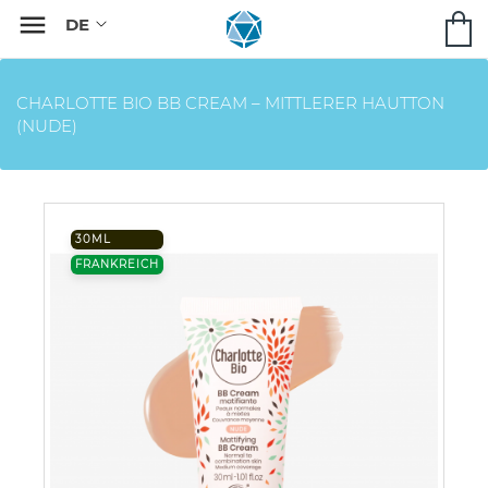

CHARLOTTE BIO BB CREAM – MITTLERER HAUTTON
(NUDE)
30ML
FRANKREICH