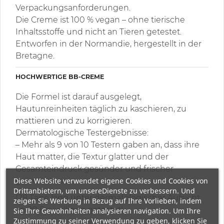
Verpackungsanforderungen.
Die Creme ist 100 % vegan – ohne tierische
Inhaltsstoffe und nicht an Tieren getestet.
Entworfen in der Normandie, hergestellt in der
Bretagne.
HOCHWERTIGE BB-CREME
Die Formel ist darauf ausgelegt,
Hautunreinheiten täglich zu kaschieren, zu
mattieren und zu korrigieren.
Dermatologische Testergebnisse:
– Mehr als 9 von 10 Testern gaben an, dass ihre
Haut matter, die Textur glatter und der
Gesamteindruck gesünder und frischer
Diese Website verwendet eigene Cookies und Cookies von
geworden sei.
Drittanbietern, um unsereDienste zu verbessern. Und
(28 Tage lang unter dermatologischer Aufsicht
zeigen Sie Werbung in Bezug auf Ihre Vorlieben, indem
an 20 Freiwilligen getestet)
Sie Ihre Gewohnheiten analysieren navigation. Um Ihre
Zustimmung zu seiner Verwendung zu geben, klicken Sie