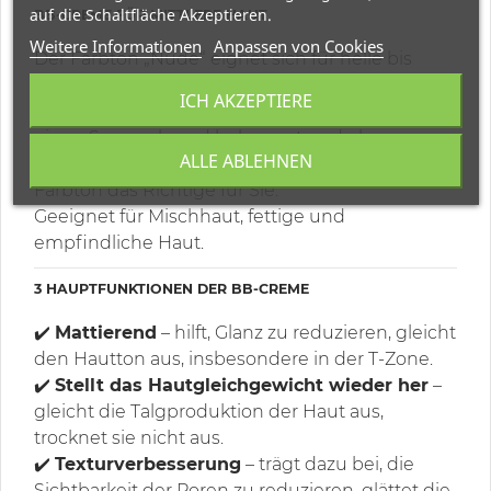
auf die Schaltfläche Akzeptieren.
BB-CREME FÜR MITTLERE HAUT
Weitere Informationen
Anpassen von Cookies
Der Farbton „Nude“ eignet sich für helle bis
mittlere Hauttöne.
ICH AKZEPTIERE
Wenn Ihre Haut in der Sonne nicht so leicht
einen Sonnenbrand bekommt und eher zu
ALLE ABLEHNEN
einer gleichmäßigen Bräune neigt, ist dieser
Farbton das Richtige für Sie.
Geeignet für Mischhaut, fettige und
empfindliche Haut.
3 HAUPTFUNKTIONEN DER BB-CREME
✔️
Mattierend
– hilft, Glanz zu reduzieren, gleicht
den Hautton aus, insbesondere in der T-Zone.
✔️
Stellt das Hautgleichgewicht wieder her
–
gleicht die Talgproduktion der Haut aus,
trocknet sie nicht aus.
✔️
Texturverbesserung
– trägt dazu bei, die
Sichtbarkeit der Poren zu reduzieren, glättet die