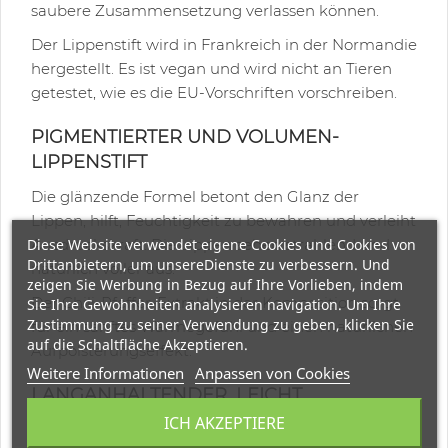
saubere Zusammensetzung verlassen können.
Der Lippenstift wird in Frankreich in der Normandie
hergestellt. Es ist vegan und wird nicht an Tieren
getestet, wie es die EU-Vorschriften vorschreiben.
PIGMENTIERTER UND VOLUMEN-
LIPPENSTIFT
Die glänzende Formel betont den Glanz der
Lippen, hilft, Feuchtigkeit zu bewahren und verleiht
Ausdruckskraft. Die Lippen sehen strahlend und
Diese Website verwendet eigene Cookies und Cookies von
Drittanbietern, um unsereDienste zu verbessern. Und
natürlich voller aus.
zeigen Sie Werbung in Bezug auf Ihre Vorlieben, indem
Der Chili-Pfeffer-Extrakt in der Komposition sorgt
Sie Ihre Gewohnheiten analysieren navigation. Um Ihre
Zustimmung zu seiner Verwendung zu geben, klicken Sie
für ein sanftes Wärmegefühl und einen natürlichen
auf die Schaltfläche Akzeptieren.
Aufpolsterungseffekt.
Weitere Informationen
Anpassen von Cookies
LANGANHALTENDER, LEICHT
AUFZUTRAGENDER LIPPENSTIFT
ICH AKZEPTIERE