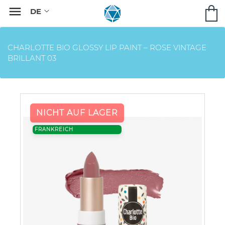

CHARLOTTE BIO GLOSSY LIP PAINT – ROSE VINTAGE
BRILLANT 03
NICHT AUF LAGER
FRANKREICH