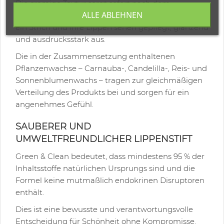
Die cremige Textur sorgt sofort nach dem
ALLE ABLEHNEN
Auftragen für ein angenehmes Tragegefühl. Nur
ein Strich und Ihre Lippen sehen gepflegt, glänzend
und ausdrucksstark aus.
Die in der Zusammensetzung enthaltenen
Pflanzenwachse – Carnauba-, Candelilla-, Reis- und
Sonnenblumenwachs – tragen zur gleichmäßigen
Verteilung des Produkts bei und sorgen für ein
angenehmes Gefühl.
SAUBERER UND
UMWELTFREUNDLICHER LIPPENSTIFT
Green & Clean bedeutet, dass mindestens 95 % der
Inhaltsstoffe natürlichen Ursprungs sind und die
Formel keine mutmaßlich endokrinen Disruptoren
enthält.
Dies ist eine bewusste und verantwortungsvolle
Entscheidung für Schönheit ohne Kompromisse.