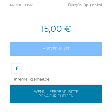
Blizgūs lūpų dažai
PRODUKTTYP
15,00 €
AUSVERKAUFT
WENN LIEFERBAR, BITTE
BENACHRICHTIGEN