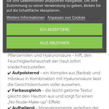
gleicht den Teint sofort aus und lässt ihn heller
Sie Ihre Gewohnheiten analysieren navigation. Um Ihre
Zustimmung zu seiner Verwendung zu geben, klicken Sie
wirken.
auf die Schaltfläche Akzeptieren.
Aufgrund der enthaltenen
Weitere Informationen
Anpassen von Cookies
feuchtigkeitsspendenden Inhaltsstoffe ist es für
trockene, normale und empfindliche Haut
ICH AKZEPTIERE
geeignet.
6 HAUPTFUNKTIONEN DER CC-CREME
ALLE ABLEHNEN
✔️
Hydration
– angereichert mit Sheabutter,
Pflanzenölen und Hyaluronsäure – hilft, den
Feuchtigkeitshaushalt der Haut sofort
wiederherzustellen.
✔️
Aufpolsternd
– ein Komplex aus Baobab und
Hibiskus in Kombination mit Hyaluronsäure lässt
die Gesichtskonturen voller aussehen.
✔️
Farbausgleich
– die leicht getönte Textur
gleicht den Hautton aus und sorgt für einen
„No-Nude-Make-up“-Effekt.
✔️
Aufhellend
– Mineralpigmente verleihen der