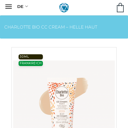

CHARLOTTE BIO CC CREAM – HELLE HAUT
30ML
FRANKREICH