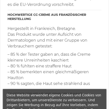
es die EU-Verordnung vorschreibt.
HOCHWERTIGE CC-CREME AUS FRANZÖSISCHER
HERSTELLUNG
Hergestellt in Frankreich, Bretagne.
Das Produkt wurde unter Aufsicht von
Dermatologen und mit einer Gruppe von
Verbrauchern getestet:
– 85 % der Tester gaben an, dass die Creme
kleinere Unreinheiten kaschiert
– 80 % fühlten eine straffere Haut
– 85 % bemerkten einen gleichmäßigeren
Hautton
– 90 % sagten, die Haut sehe strahlend aus
CC-CREME FÜR HELLE UND SEHR HELLE HAUT
Diese Website verwendet eigene Cookies und Cookies von
Drittanbietern, um unsereDienste zu verbessern. Und
Geeignet für helle Haut – der Farbton „Light“
zeigen Sie Werbung in Bezug auf Ihre Vorlieben, indem