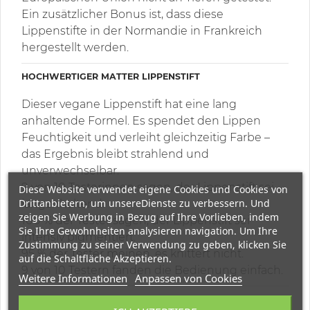
Ein zusätzlicher Bonus ist, dass diese
Lippenstifte in der Normandie in Frankreich
hergestellt werden.
HOCHWERTIGER MATTER LIPPENSTIFT
Dieser vegane Lippenstift hat eine lang
anhaltende Formel. Es spendet den Lippen
Feuchtigkeit und verleiht gleichzeitig Farbe –
das Ergebnis bleibt strahlend und
unverwechselbar.
9 von 10 Testerinnen sagen, der Lippenstift sei
Diese Website verwendet eigene Cookies und Cookies von
Drittanbietern, um unsereDienste zu verbessern. Und
langanhaltend.
zeigen Sie Werbung in Bezug auf Ihre Vorlieben, indem
100 % der Tester sagen, der Lippenstift sei
Sie Ihre Gewohnheiten analysieren navigation. Um Ihre
intensiv pigmentiert.
Zustimmung zu seiner Verwendung zu geben, klicken Sie
95 % der Tester meinen, es knittert nicht.
auf die Schaltfläche Akzeptieren.
9 von 10 Testern fanden die Bedienung einfach.
Weitere Informationen
Anpassen von Cookies
HOCHPIGMENTIERTER MATTER LIPPENSTIFT