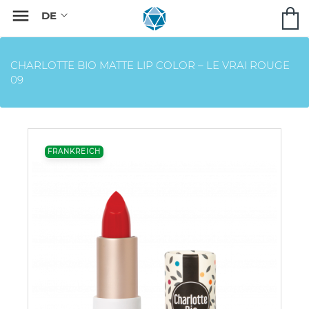

CHARLOTTE BIO MATTE LIP COLOR – LE VRAI ROUGE
09
FRANKREICH