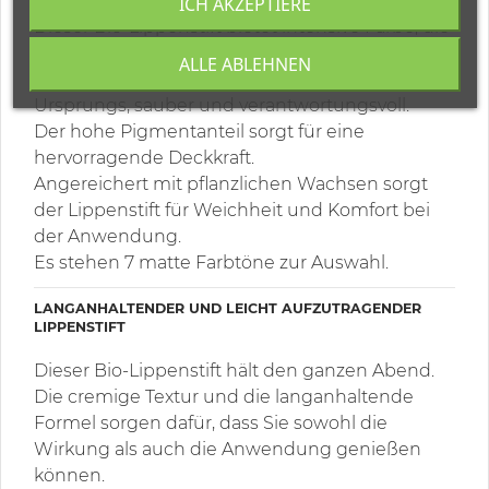
ICH AKZEPTIERE
Dieser Bio-Lippenstift bietet intensive Farbe, die
lange hält.
ALLE ABLEHNEN
Seine Zusammensetzung ist natürlichen
Ursprungs, sauber und verantwortungsvoll.
Der hohe Pigmentanteil sorgt für eine
hervorragende Deckkraft.
Angereichert mit pflanzlichen Wachsen sorgt
der Lippenstift für Weichheit und Komfort bei
der Anwendung.
Es stehen 7 matte Farbtöne zur Auswahl.
LANGANHALTENDER UND LEICHT AUFZUTRAGENDER
LIPPENSTIFT
Dieser Bio-Lippenstift hält den ganzen Abend.
Die cremige Textur und die langanhaltende
Formel sorgen dafür, dass Sie sowohl die
Wirkung als auch die Anwendung genießen
können.