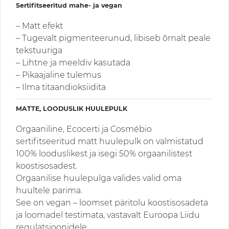
Sertifitseeritud mahe- ja vegan
– Matt efekt
– Tugevalt pigmenteerunud, libiseb õrnalt peale
tekstuuriga
– Lihtne ja meeldiv kasutada
– Pikaajaline tulemus
– Ilma titaandioksiidita
MATTE, LOODUSLIK HUULEPULK
Orgaaniline, Ecocerti ja Cosmébio
sertifitseeritud matt huulepulk on valmistatud
100% looduslikest ja isegi 50% orgaanilistest
koostisosadest.
Orgaanilise huulepulga valides valid oma
huultele parima.
See on vegan – loomset päritolu koostisosadeta
ja loomadel testimata, vastavalt Euroopa Liidu
regulatsioonidele.