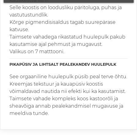
kauakestva värvi.
Selle koostis on loodusliku päritoluga, puhas ja
vastutustundlik.
Kõrge pigmendisisaldus tagab suurepärase
katvuse.
Taimsete vahadega rikastatud huulepulk pakub
kasutamise ajal pehmust ja mugavust.
Valikus on 7 matttooni.
PIKAPÜSIV JA LIHTSALT PEALEKANDEV HUULEPULK
See orgaaniline huulepulk püsib peal terve õhtu.
Kreemjas tekstuur ja kauapüsiv koostis
võimaldavad nautida nii efekti kui ka kasutamist.
Taimsete vahade kompleks koos kastoorõli ja
sheavõiga annab pealekandmisel mugavuse ja
meeldiva tunde.