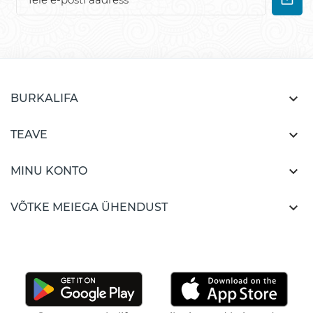

BURKALIFA

TEAVE

MINU KONTO

VÕTKE MEIEGA ÜHENDUST