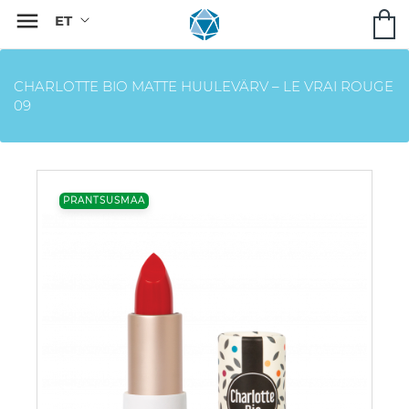

CHARLOTTE BIO MATTE HUULEVÄRV – LE VRAI ROUGE
09
PRANTSUSMAA