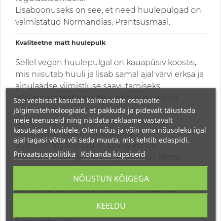
Lisaboonuseks on see, et need huulepulgad on
valmistatud Normandias, Prantsusmaal.
Kvaliteetne matt huulepulk
Sellel vegan huulepulgal on kauapüsiv koostis,
mis niisutab huuli ja lisab samal ajal värvi erksa ja
ainulaadse viimistluse saavutamiseks.
9 kümnest testijast ütleb, et huulepulk on
See veebisait kasutab kolmandate osapoolte
kauapüsiv.
jälgimistehnoloogiaid, et pakkuda ja pidevalt täiustada
meie teenuseid ning näidata reklaame vastavalt
100% testijatest ütlesid, et huulepulk on
kasutajate huvidele. Olen nõus ja võin oma nõusoleku igal
intensiivselt pigmenteerunud.
ajal tagasi võtta või seda muuta, mis kehtib edaspidi.
95% testijatest arvab, et see ei kortsu.
Privaatsuspoliitika
Kohanda küpsiseid
9 kümnest testijast leidis, et seda on lihtne
kasutada.
NÕUSTUN KÕIGEGA
KÕRGE PIGMENTATSIOONIGA MATT HUULEPULK
KEELDU
See orgaaniline huulepulk annab intensiivse ja