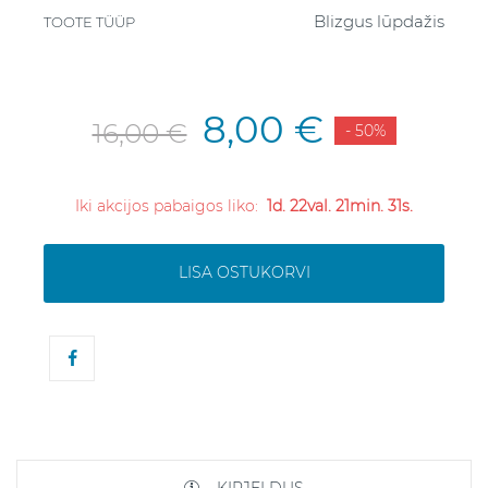
Blizgus lūpdažis
TOOTE TÜÜP
8,00 €
16,00 €
- 50%
Iki akcijos pabaigos liko:
1d. 22val. 21min. 30s.
LISA OSTUKORVI
KIRJELDUS