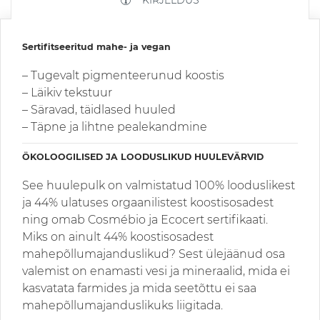
Sertifitseeritud mahe- ja vegan
– Tugevalt pigmenteerunud koostis
– Läikiv tekstuur
– Säravad, täidlased huuled
– Täpne ja lihtne pealekandmine
ÖKOLOOGILISED JA LOODUSLIKUD HUULEVÄRVID
See huulepulk on valmistatud 100% looduslikest
ja 44% ulatuses orgaanilistest koostisosadest
ning omab Cosmébio ja Ecocert sertifikaati.
Miks on ainult 44% koostisosadest
mahepõllumajanduslikud? Sest ülejäänud osa
valemist on enamasti vesi ja mineraalid, mida ei
kasvatata farmides ja mida seetõttu ei saa
mahepõllumajanduslikuks liigitada.