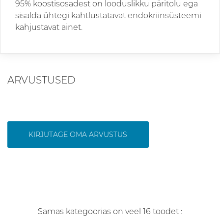
95% koostisosadest on looduslikku päritolu ega
sisalda ühtegi kahtlustatavat endokriinsüsteemi
kahjustavat ainet.
ARVUSTUSED
KIRJUTAGE OMA ARVUSTUS
Samas kategoorias on veel 16 toodet :