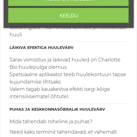
täpset katmist – muutes kasutamise lihtsaks ja
nauditavaks.
KEELDU
See vegan huulepulk on sinu liitlane
aastaringselt – kui hindad läikivaid ja hoolitsetud
huuli.
LÄIKIVA EFEKTIGA HUULEVÄRV
Särav viimistlus ja läikivad huuled on Charlotte
Bio huulepulga olemus.
Spetsiaalne aplikaator teeb huulekontuuri täpse
kujundamise lihtsaks.
Valem tagab kauakestva efekti isegi kõige
intensiivsematel õhtutel.
PUHAS JA KESKKONNASÕBRALIK HUULEVÄRV
Mida tähendab roheline ja puhas?
Need kaks terminit tähendavad, et vähemalt