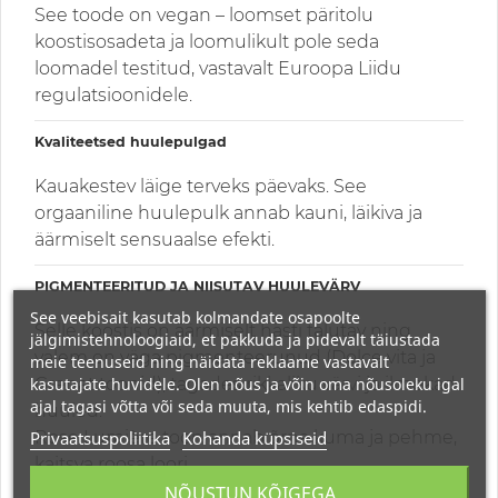
See toode on vegan – loomset päritolu
koostisosadeta ja loomulikult pole seda
loomadel testitud, vastavalt Euroopa Liidu
regulatsioonidele.
Kvaliteetsed huulepulgad
Kauakestev läige terveks päevaks. See
orgaaniline huulepulk annab kauni, läikiva ja
äärmiselt sensuaalse efekti.
PIGMENTEERITUD JA NIISUTAV HUULEVÄRV
See veebisait kasutab kolmandate osapoolte
Selle koostis on äärmiselt hästi talutav ning
jälgimistehnoloogiaid, et pakkuda ja pidevalt täiustada
valem on väga pigmenteerunud (Dolce vita ja
meie teenuseid ning näidata reklaame vastavalt
kasutajate huvidele. Olen nõus ja võin oma nõusoleku igal
Grenat toonid), tagades rikkaliku värvi ja ilmekad
ajal tagasi võtta või seda muuta, mis kehtib edaspidi.
huuled.
Privaatsuspoliitika
Kohanda küpsiseid
Rose Lumière toon annab õrna kuma ja pehme,
kaitsva roosa loori.
Pehme aplikaator võimaldab huulte kiiret ja
NÕUSTUN KÕIGEGA