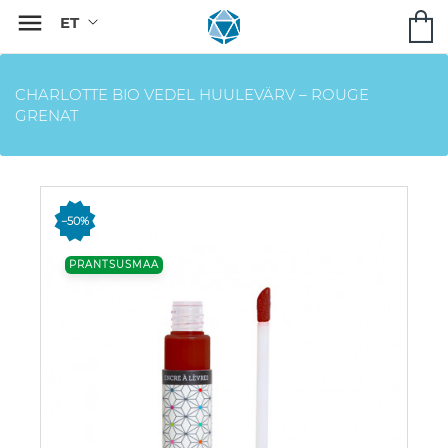

CHARLOTTE BIO VEDEL HUULEVÄRV – ROUGE
GRENAT
−50%
PRANTSUSMAA