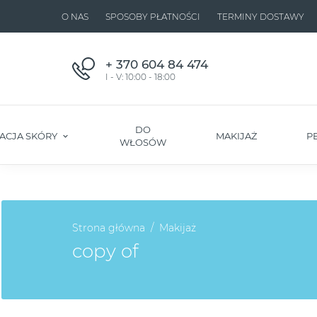
O NAS
SPOSOBY PŁATNOŚCI
TERMINY DOSTAWY
+ 370 604 84 474
I - V: 10:00 - 18:00
DO
ACJA SKÓRY
MAKIJAŻ
P
WŁOSÓW
Strona główna
Makijaż
copy of