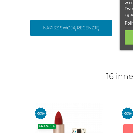
w ce
Twoi
zgod
Poli
NAPISZ SWOJĄ RECENZJĘ
16 inne
-50%
-50%
FRANCJA