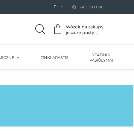
PL


ZALOGUJ SIĘ
Wózek na zakupy
jeszcze pusty :(
YPATINGI
MICZNE
TINKLARAŠTIS
PASIŪLYMAI