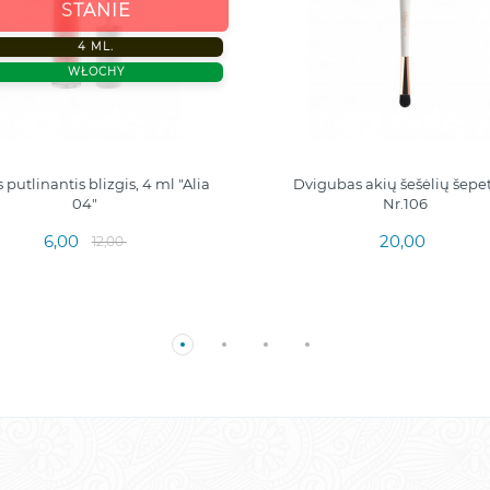
STANIE
4 ML.
WŁOCHY
 putlinantis blizgis, 4 ml "Alia
Dvigubas akių šešėlių šepet
04"
Nr.106
6,00
20,00
12,00