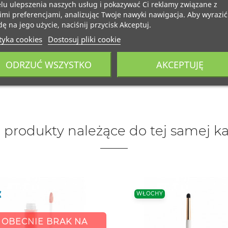
lu ulepszenia naszych usług i pokazywać Ci reklamy związane z
mi preferencjami, analizując Twoje nawyki nawigacja. Aby wyrazić
ę na jego użycie, naciśnij przycisk Akceptuj.
tyka cookies
Dostosuj pliki cookie
ODRZUĆ WSZYSTKO
AKCEPTUJĘ
 produkty należące do tej samej ka
WŁOCHY
OBECNIE BRAK NA