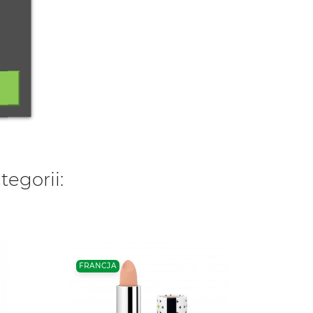
tegorii:
FRANCJA
O