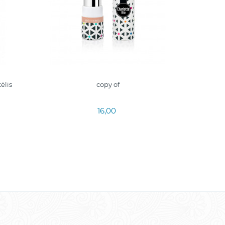
ėlis
copy of
16,00