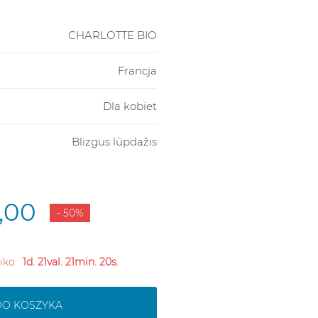
CHARLOTTE BIO
Francja
Dla kobiet
Blizgus lūpdažis
,00
- 50%
liko:
1d. 21val. 21min. 19s.
DO KOSZYKA