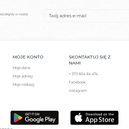
szczegóły w naszej
MOJE KONTO
SKONTAKTUJ SIĘ Z
NAMI
Moje dane
+ 370 604 84 474
Moje adresy
Facebook
Moje rozkazy
Instagram