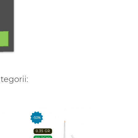
tegorii:
3ML
-50%
FRANC
0.35 GR