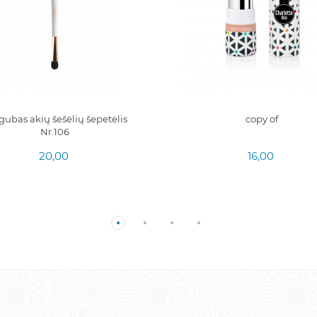
gubas akių šešėlių šepetėlis
copy of
Nr.106
20,00
16,00