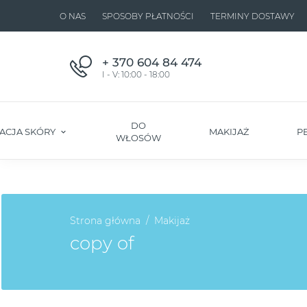
O NAS
SPOSOBY PŁATNOŚCI
TERMINY DOSTAWY
+ 370 604 84 474
I - V: 10:00 - 18:00
DO
ACJA SKÓRY
MAKIJAŻ
P
WŁOSÓW
Strona główna
Makijaż
copy of