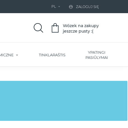
PL


ZALOGUJ SIĘ
Wózek na zakupy
jeszcze pusty :(
YPATINGI
MICZNE
TINKLARAŠTIS
PASIŪLYMAI