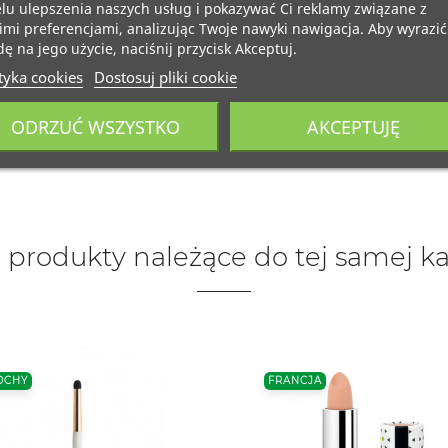
lu ulepszenia naszych usług i pokazywać Ci reklamy związane z
mi preferencjami, analizując Twoje nawyki nawigacja. Aby wyrazić
ę na jego użycie, naciśnij przycisk Akceptuj.
tyka cookies
Dostosuj pliki cookie
ODRZUĆ WSZYSTKO
AKCEPTUJĘ
 produkty należące do tej samej ka
OCHY
FRANCJA