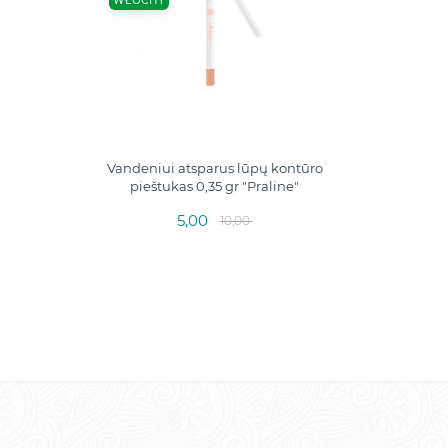
WŁOCHY
Vandeniui atsparus lūpų kontūro
ROSEL
pieštukas 0,35 gr "Praline"
skatin
5,00
10,00