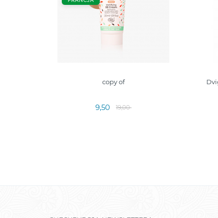
FRANCJA
copy of
Dvi
9,50
19,00