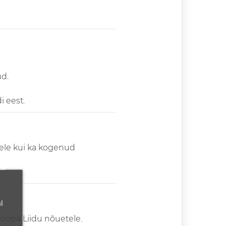
ud.
i eest.
atele kui ka kogenud
l
roopa Liidu nõuetele.