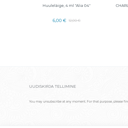
UULEVÄRV
Huuleläige, 4 ml "Alia 04"
CHARL
7
6,00 €
12,00 €
UUDISKIRJA TELLIMINE
You may unsubscribe at any moment. For that purpose, please find 