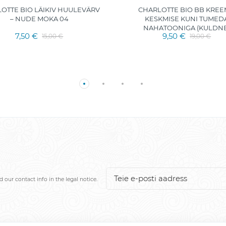
OTTE BIO LÄIKIV HUULEVÄRV
CHARLOTTE BIO BB KREE
– NUDE MOKA 04
KESKMISE KUNI TUMED
NAHATOONIGA (KULDNE
7,50 €
9,50 €
15,00 €
19,00 €
our contact info in the legal notice.