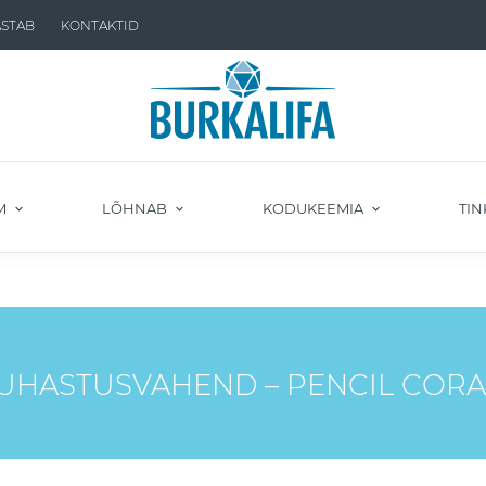
ASTAB
KONTAKTID
M
LÕHNAB
KODUKEEMIA
TIN
UHASTUSVAHEND – PENCIL CORA