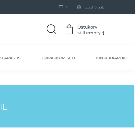
ET


LOGI SISSE
Ostukorv
still empty :(
KLARAŠTIS
ERIPAKKUMISED
KINKEKAARDID
IL