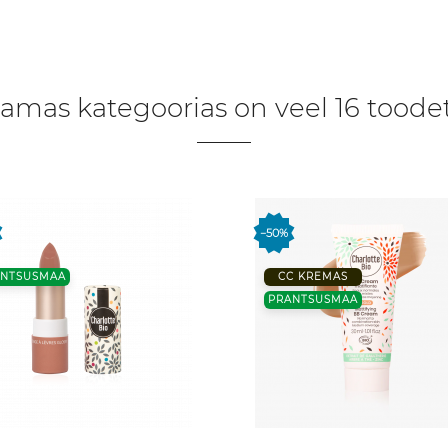
amas kategoorias on veel 16 toodet
−50%
ANTSUSMAA
CC KREMAS
PRANTSUSMAA