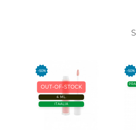
S
−50%
−50%
PR
OUT-OF-STOCK
4 ML.
ITAALIA