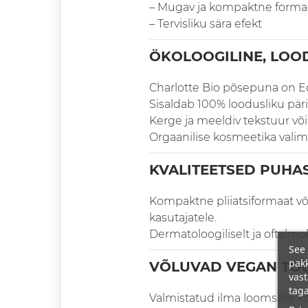
– Mugav ja kompaktne forma
– Tervisliku sära efekt
ÖKOLOOGILINE, LOO
Charlotte Bio põsepuna on Eco
Sisaldab 100% loodusliku pär
Kerge ja meeldiv tekstuur võ
Orgaanilise kosmeetika valimi
KVALITEETSED PUH
Kompaktne pliiatsiformaat või
kasutajatele.
Dermatoloogiliselt ja oftalmol
See 
pakk
VÕLUVAD VEGAN TOO
vast
taga
Valmistatud ilma loomsete koo