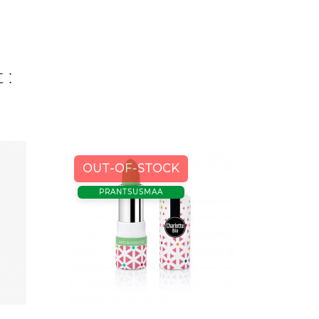
 :
OUT-OF-STOCK
OUT
PRANTSUSMAA
PR