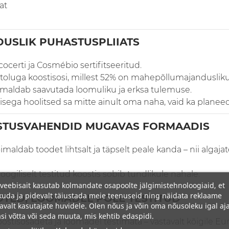
at
DUSLIK PUHASTUSPLIIATS
certi ja Cosmébio sertifitseeritud.
itoluga koostisosi, millest 52% on mahepõllumajanduslik
imaldab saavutada loomuliku ja erksa tulemuse.
sega hoolitsed sa mitte ainult oma naha, vaid ka planeed
ASTUSVAHENDID MUGAVAS FORMAADIS
maldab toodet lihtsalt ja täpselt peale kanda – nii algaj
oogiliselt testitud koostis sobib tundlikule nahale.
veebisait kasutab kolmandate osapoolte jälgimistehnoloogiaid, et
uda ja pidevalt täiustada meie teenuseid ning näidata reklaame
TED, LOOMADEL POLE TESTITUD
avalt kasutajate huvidele. Olen nõus ja võin oma nõusoleku igal aja
si võtta või seda muuta, mis kehtib edaspidi.
stisosadeta ja loomadel testimata – vastavalt kõigile Eu