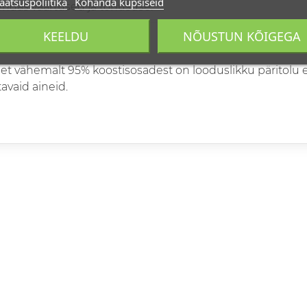
aatsuspoliitika
Kohanda küpsiseid
ndas väärtused ja tõhususe.
KEELDU
NÕUSTUN KÕIGEGA
NASÕBRALIK TOODE
et vähemalt 95% koostisosadest on looduslikku päritolu e
avaid aineid.