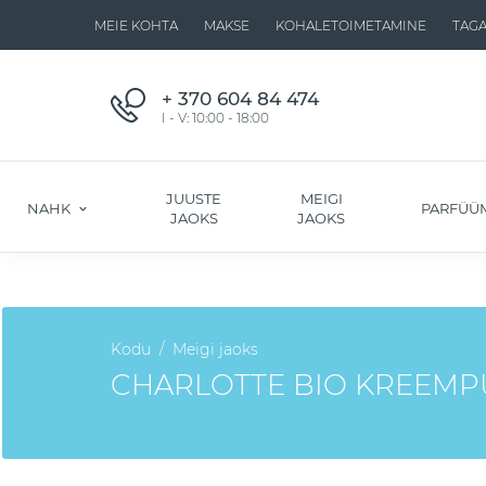
MEIE KOHTA
MAKSE
KOHALETOIMETAMINE
TAG
+ 370 604 84 474
I - V: 10:00 - 18:00
JUUSTE
MEIGI
NAHK
PARFÜÜ
JAOKS
JAOKS
Kodu
Meigi jaoks
CHARLOTTE BIO KREEMP