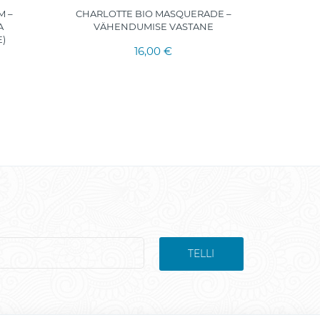
M –
CHARLOTTE BIO MASQUERADE –
CHARLOT
A
VÄHENDUMISE VASTANE
–
)
16,00 €
TELLI