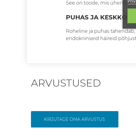
Priv
See on toode, mis ühendab e
PUHAS JA KESKKON
Roheline ja puhas tähendab, 
endokriinseid häireid põhjust
ARVUSTUSED
KIRJUTAGE OMA ARVUSTUS